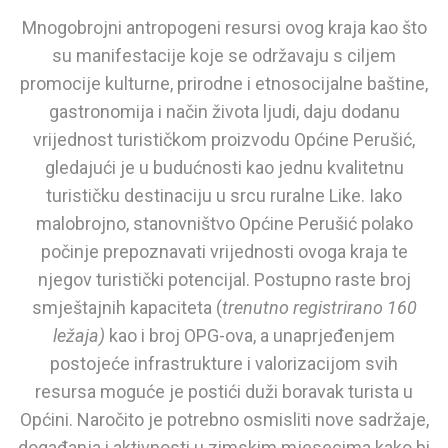
Mnogobrojni antropogeni resursi ovog kraja kao što
su manifestacije koje se održavaju s ciljem
promocije kulturne, prirodne i etnosocijalne baštine,
gastronomija i način života ljudi, daju dodanu
vrijednost turističkom proizvodu Općine Perušić,
gledajući je u budućnosti kao jednu kvalitetnu
turističku destinaciju u srcu ruralne Like. Iako
malobrojno, stanovništvo Općine Perušić polako
počinje prepoznavati vrijednosti ovoga kraja te
njegov turistički potencijal. Postupno raste broj
smještajnih kapaciteta (
trenutno registrirano 160
ležaja)
kao i broj OPG-ova, a unaprjeđenjem
postojeće infrastrukture i valorizacijom svih
resursa moguće je postići duži boravak turista u
Općini. Naročito je potrebno osmisliti nove sadržaje,
događanja i aktivnosti u zimskim mjesecima kako bi