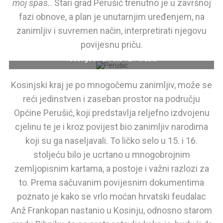
moj spas.
. Stari grad Perušić trenutno je u završnoj
fazi obnove, a plan je unutarnjim uređenjem, na
zanimljiv i suvremen način, interpretirati njegovu
Crkva Sv. Križa najveći je sakralni objekt Like. Zvonik krasi
povijesnu priču.
pozlaćeni križ prenesen nakon požara na Zagrebačkoj katedrali
1863. godine. Foto TZ Perušić.
Kosinjski kraj je po mnogočemu zanimljiv, može se
reći jedinstven i zaseban prostor na području
Općine Perušić, koji predstavlja reljefno izdvojenu
cjelinu te je i kroz povijest bio zanimljiv narodima
koji su ga naseljavali. To ličko selo u 15. i 16.
stoljeću bilo je ucrtano u mnogobrojnim
zemljopisnim kartama, a postoje i važni razlozi za
to. Prema sačuvanim povijesnim dokumentima
poznato je kako se vrlo moćan hrvatski feudalac
Anž Frankopan nastanio u Kosinju, odnosno starom