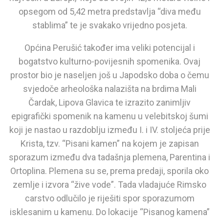
opsegom od 5,42 metra predstavlja “diva među
stablima” te je svakako vrijedno posjeta.
Općina Perušić također ima veliki potencijal i
bogatstvo kulturno-povijesnih spomenika. Ovaj
prostor bio je naseljen još u Japodsko doba o čemu
svjedoče arheološka nalazišta na brdima Mali
Čardak, Lipova Glavica te izrazito zanimljiv
epigrafički spomenik na kamenu u velebitskoj šumi
koji je nastao u razdoblju između I. i IV. stoljeća prije
Krista, tzv. “Pisani kamen” na kojem je zapisan
sporazum između dva tadašnja plemena, Parentina i
Ortoplina. Plemena su se, prema predaji, sporila oko
zemlje i izvora “žive vode”. Tada vladajuće Rimsko
carstvo odlučilo je riješiti spor sporazumom
isklesanim u kamenu. Do lokacije “Pisanog kamena”