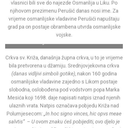
vlasnici bili sve do najezde Osmanlija u Liku. Po
njihovom prezimenu Perušić danas nosi ime. Za
vrijeme osmanlijske vladavine Perušići napuštaju
grad pa on postaje obrambena utvrda osmanlijske
vojske.
Stari grad Perušić. Foto TZ Perušić.
Crkva sv. Križa, današnja župna crkva, u to je vrijeme
bila pretvorena u džamiju. Srednjovjekovna crkva
(danas vidljivi simboli gotike)
, nakon 160 godina
osmanlijske vladavine zajedno s Likom postaje
slobodna, oslobođena pod vodstvom popa Marka
Mesića koji 1698. daje napisati natpis iznad njenih
ulaznih vrata. Natpis označava pobjedu Križa nad
Polumjesecom:
„In hoc signo vinces, hic opvs meae
salvtis“ – U ovom znaku ćeš pobijediti, ovo djelo je