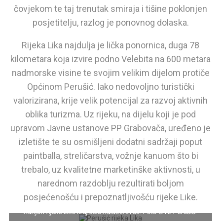
čovjekom te taj trenutak smiraja i tišine poklonjen
posjetitelju, razlog je ponovnog dolaska.
Rijeka Lika najdulja je lička ponornica, duga 78
kilometara koja izvire podno Velebita na 600 metara
nadmorske visine te svojim velikim dijelom protiče
Općinom Perušić. Iako nedovoljno turistički
valorizirana, krije velik potencijal za razvoj aktivnih
oblika turizma. Uz rijeku, na dijelu koji je pod
upravom Javne ustanove PP Grabovača, uređeno je
izletište te su osmišljeni dodatni sadržaji poput
paintballa, streličarstva, vožnje kanuom što bi
trebalo, uz kvalitetne marketinške aktivnosti, u
narednom razdoblju rezultirati boljom
posjećenošću i prepoznatljivošću rijeke Like.
Kanjon rijeke Like kraj sela Kaluđerovac. Foto ©TZ Perušić.