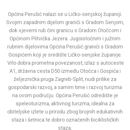
Općina Perušić nalazi se u Ličko-senjskoj županiji.
Svojim zapadnim dijelom graniči s Gradom Senjom,
dok sjeverni rub čini granicu s Gradom Otočcom i
Općinom Plitvička Jezera. Jugoistočnim i južnim
rubnim dijelovima Općina Perušić graniči s Gradom
Gospićem koji je središte Ličko-senjske županije.
Vrlo dobra prometna povezanost, izlaz s autoceste
A1, državna cesta D50 između Otočca i Gospića i
željeznička pruga Zagreb-Split, nudi prilike za
gospodarski razvoj, a samim time i razvoj turizma
na ovom području. Općina Perušić odredište je
speleoturizma, aktivnog turizma, idealna za
obiteljske izlete u prirodu zbog brojnih edukativnih
staza i šetnica te dobro označenih biciklističkih
staza.