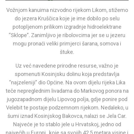
Vožnjom kanuima nizvodno rijekom Likom, stižemo
do jezera Kruščica koje je ime dobilo po selu
potopljenom prilikom izgradnje hidroelektrane
“Sklope”. Zanimljivo je ribolovcima jer se u jezeru
mogu pronaći veliki primjerci šarana, somova i
štuke.
Uz već navedene prirodne resurse, važno je
spomenuti Kosinjsku dolinu koja predstavlja
“najzeleniji” dio Općine. Na ovom dijelu rijeka Lika
teče nepreglednim livadama do Markovog ponora na
jugozapadnom dijelu Lipovog polja, gdje ponire pod
Velebit te postaje podzemnom rijekom. Nedaleko, u
šumi iznad Kosinjskog Bakovca, nalazi se Jela Car.
Najveće je to stablo jele u Hrvatskoj, jedno od
najvećih u Europi, koje sa svojih 42,5 metara visine i