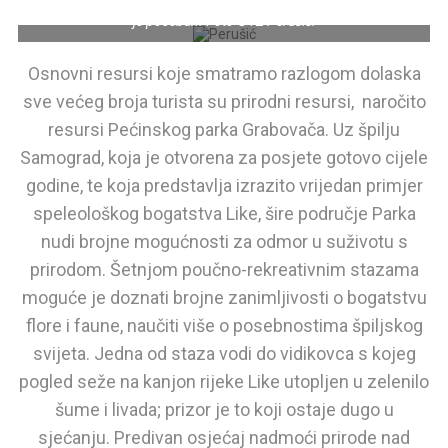
Iako ličke zime više nisu ‘jake’ kao nekada, zimski ugođaj Perušića
je poseban. Foto ©TZ Perušić.
Osnovni resursi koje smatramo razlogom dolaska
sve većeg broja turista su prirodni resursi, naročito
resursi Pećinskog parka Grabovača. Uz špilju
Samograd, koja je otvorena za posjete gotovo cijele
godine, te koja predstavlja izrazito vrijedan primjer
speleološkog bogatstva Like, šire područje Parka
nudi brojne mogućnosti za odmor u suživotu s
prirodom. Šetnjom poučno-rekreativnim stazama
moguće je doznati brojne zanimljivosti o bogatstvu
flore i faune, naučiti više o posebnostima špiljskog
svijeta. Jedna od staza vodi do vidikovca s kojeg
pogled seže na kanjon rijeke Like utopljen u zelenilo
šume i livada; prizor je to koji ostaje dugo u
sjećanju. Predivan osjećaj nadmoći prirode nad