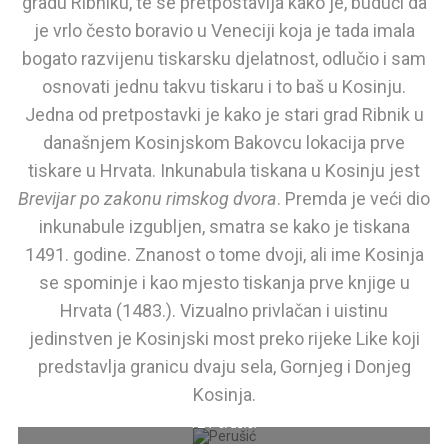
gradu Ribniku, te se pretpostavlja kako je, budući da
je vrlo često boravio u Veneciji koja je tada imala
bogato razvijenu tiskarsku djelatnost, odlučio i sam
osnovati jednu takvu tiskaru i to baš u Kosinju.
Jedna od pretpostavki je kako je stari grad Ribnik u
današnjem Kosinjskom Bakovcu lokacija prve
tiskare u Hrvata. Inkunabula tiskana u Kosinju jest
Brevijar po zakonu rimskog dvora
. Premda je veći dio
inkunabule izgubljen, smatra se kako je tiskana
1491. godine. Znanost o tome dvoji, ali ime Kosinja
se spominje i kao mjesto tiskanja prve knjige u
Hrvata (1483.). Vizualno privlačan i uistinu
jedinstven je Kosinjski most preko rijeke Like koji
predstavlja granicu dvaju sela, Gornjeg i Donjeg
Projektirao ga je početkom 20. stoljeća projektant Milivoj Frković,
a predstavlja remek djelo hrvatske mostogradnje, građen
Kosinja.
starohrvatskom tehnikom građenja – uklinjenjem kamena. Foto
TZ Perušić.