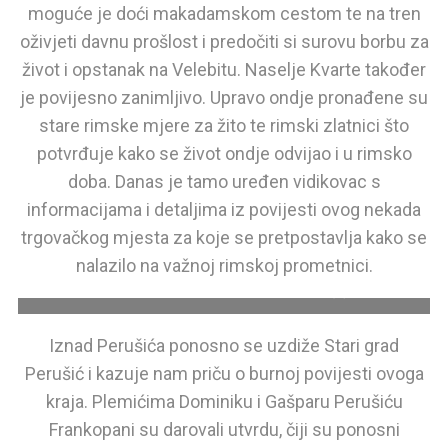
moguće je doći makadamskom cestom te na tren
oživjeti davnu prošlost i predočiti si surovu borbu za
život i opstanak na Velebitu. Naselje Kvarte također
je povijesno zanimljivo. Upravo ondje pronađene su
stare rimske mjere za žito te rimski zlatnici što
potvrđuje kako se život ondje odvijao i u rimsko
doba. Danas je tamo uređen vidikovac s
informacijama i detaljima iz povijesti ovog nekada
trgovačkog mjesta za koje se pretpostavlja kako se
nalazilo na važnoj rimskoj prometnici.
Pisani kamen na Velebitu. Foto TZ Perušić.
Iznad Perušića ponosno se uzdiže Stari grad
Perušić i kazuje nam priču o burnoj povijesti ovoga
kraja. Plemićima Dominiku i Gašparu Perušiću
Frankopani su darovali utvrdu, čiji su ponosni