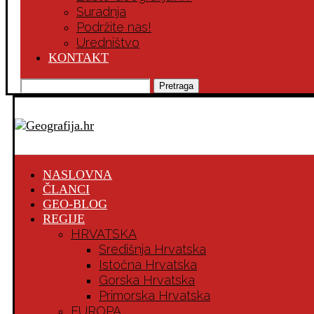
Suradnja
Podržite nas!
Uredništvo
KONTAKT
Pretraga
NASLOVNA
ČLANCI
GEO-BLOG
REGIJE
HRVATSKA
Središnja Hrvatska
Istočna Hrvatska
Gorska Hrvatska
Primorska Hrvatska
EUROPA