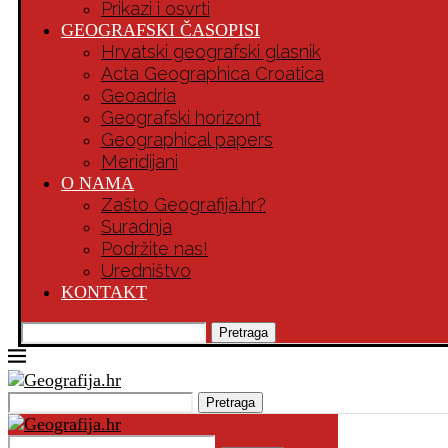
Prikazi i osvrti
GEOGRAFSKI ČASOPISI
Hrvatski geografski glasnik
Acta Geographica Croatica
Geoadria
Geografski horizont
Geographical papers
Meridijani
O NAMA
Zašto Geografija.hr?
Suradnja
Podržite nas!
Uredništvo
KONTAKT
Pretraga
Pretraga