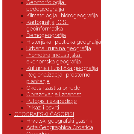
Geomorfologija i
pedogeografija
Klimatologija i hidrogeografija
Kartografija, GIS i
geoinformatika
Demogeografija
Historijska i politička geografija
Urbana i ruralna geografija
Prometna, industrijska i
ekonomska geografija
Kulturna i turistička geografija
Regionalizacija i prostorno
planiranje
Okoliš i zaštita prirode
Obrazovanje i znanost
Putopisi i ekspedicije
Prikazi i osvrti
GEOGRAFSKI ČASOPISI
Hrvatski geografski glasnik
Acta Geographica Croatica
Geoadria