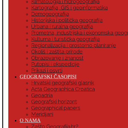
Klimatologija i hidrogeografija
Kartografija, GIS i geoinformatika
Demogeografija
Historijska i politička geografija
Urbana i ruralna geografija
Prometna, industrijska i ekonomska geogr
Kulturna i turistička geografija
Regionalizacija i prostorno planiranje
Okoliš i zaštita prirode
Obrazovanje i znanost
Putopisi i ekspedicije
Prikazi i osvrti
GEOGRAFSKI ČASOPISI
Hrvatski geografski glasnik
Acta Geographica Croatica
Geoadria
Geografski horizont
Geographical papers
Meridijani
O NAMA
Zašto Geografija.hr?