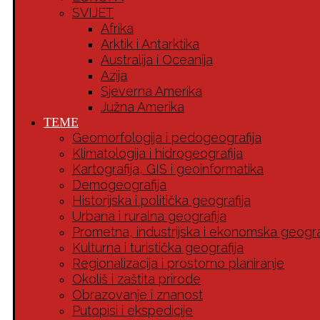
SVIJET
Afrika
Arktik i Antarktika
Australija i Oceanija
Azija
Sjeverna Amerika
Južna Amerika
TEME
Geomorfologija i pedogeografija
Klimatologija i hidrogeografija
Kartografija, GIS i geoinformatika
Demogeografija
Historijska i politička geografija
Urbana i ruralna geografija
Prometna, industrijska i ekonomska geogra
Kulturna i turistička geografija
Regionalizacija i prostorno planiranje
Okoliš i zaštita prirode
Obrazovanje i znanost
Putopisi i ekspedicije