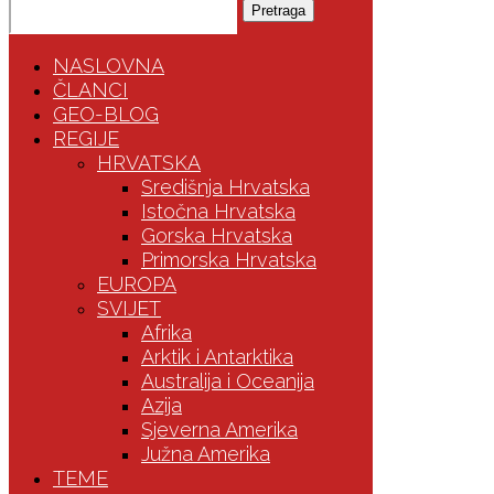
Pretraga
NASLOVNA
ČLANCI
GEO-BLOG
REGIJE
HRVATSKA
Središnja Hrvatska
Istočna Hrvatska
Gorska Hrvatska
Primorska Hrvatska
EUROPA
SVIJET
Afrika
Arktik i Antarktika
Australija i Oceanija
Azija
Sjeverna Amerika
Južna Amerika
TEME