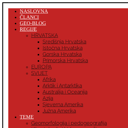
NASLOVNA
ČLANCI
GEO-BLOG
REGIJE
HRVATSKA
Središnja Hrvatska
Istočna Hrvatska
Gorska Hrvatska
Primorska Hrvatska
EUROPA
SVIJET
Afrika
Arktik i Antarktika
Australija i Oceanija
Azija
Sjeverna Amerika
Južna Amerika
TEME
Geomorfologija i pedogeografija