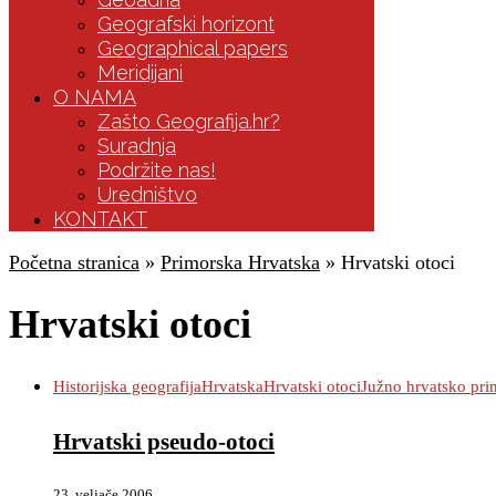
Geografski horizont
Geographical papers
Meridijani
O NAMA
Zašto Geografija.hr?
Suradnja
Podržite nas!
Uredništvo
KONTAKT
Početna stranica
»
Primorska Hrvatska
»
Hrvatski otoci
Hrvatski otoci
Historijska geografija
Hrvatska
Hrvatski otoci
Južno hrvatsko pri
Hrvatski pseudo-otoci
23. veljače 2006.