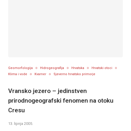
Geomorfologija
Hidrogeografija
Hrvatska
Hrvatski otoci
Klima i vode
Kvarner
Sjeverno hrvatsko primorje
Vransko jezero – jedinstven
prirodnogeografski fenomen na otoku
Cresu
13. lipnja 2005.