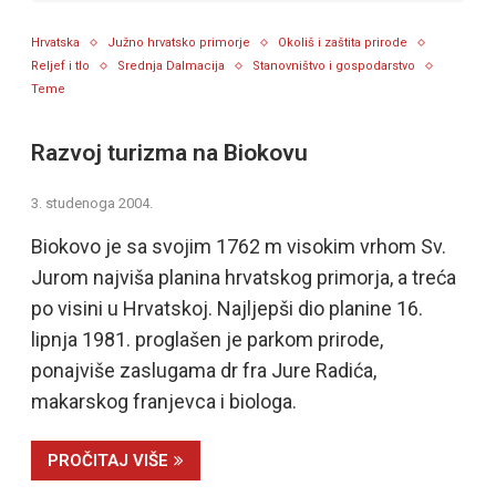
Hrvatska
Južno hrvatsko primorje
Okoliš i zaštita prirode
Reljef i tlo
Srednja Dalmacija
Stanovništvo i gospodarstvo
Teme
Razvoj turizma na Biokovu
3. studenoga 2004.
Biokovo je sa svojim 1762 m visokim vrhom Sv.
Jurom najviša planina hrvatskog primorja, a treća
po visini u Hrvatskoj. Najljepši dio planine 16.
lipnja 1981. proglašen je parkom prirode,
ponajviše zaslugama dr fra Jure Radića,
makarskog franjevca i biologa.
PROČITAJ VIŠE