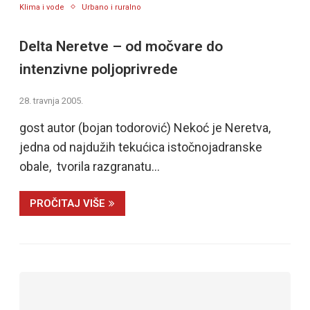
Klima i vode
Urbano i ruralno
Delta Neretve – od močvare do
intenzivne poljoprivrede
28. travnja 2005.
gost autor (bojan todorović) Nekoć je Neretva,
jedna od najdužih tekućica istočnojadranske
obale, tvorila razgranatu…
PROČITAJ VIŠE