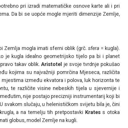
otrebno pri izradi matematičke osnove karte ali i pri
blema. Da bi se uopće mogle mjeriti dimenzije Zemlje,
 bi Zemlja mogla imati sferni oblik (grč.
sfera
= kugla).
o je kugla idealno geometrijsko tijelo pa bi i planet
upravo takav oblik.
Aristotel
je svoje tvrdnje pokušao
eđu kojima su najvažniji pomrčina Mjeseca, različita
im mjestima između ekvatora i polova, luk horizonta te
tu, te različite visine nebeskih tijela u sjevernije i
eđutim, nije postajo precizniji instrumentarij koji bi
svakom slučaju, u helenističkom svijetu bila je, čini
krugla, a na temelju tih pretpostavki
Krates
s otoka
oznati globus, model Zemlje na kugli.