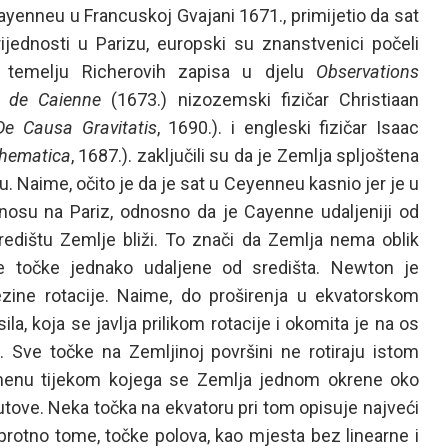
 Cayenneu u Francuskoj Gvajani 1671., primijetio da sat
jednosti u Parizu, europski su znanstvenici počeli
Na temelju Richerovih zapisa u djelu
Observations
e de Caienne
(1673.) nizozemski fizičar Christiaan
De Causa Gravitatis
, 1690.). i engleski fizičar Isaac
thematica
, 1687.). zaključili su da je Zemlja spljoštena
. Naime, očito je da je sat u Ceyenneu kasnio jer je u
nosu na Pariz, odnosno da je Cayenne udaljeniji od
redištu Zemlje bliži. To znači da Zemlja nema oblik
ve točke jednako udaljene od središta. Newton je
ine rotacije. Naime, do proširenja u ekvatorskom
la, koja se javlja prilikom rotacije i okomita je na os
e. Sve točke na Zemljinoj površini ne rotiraju istom
menu tijekom kojega se Zemlja jednom okrene oko
putove. Neka točka na ekvatoru pri tom opisuje najveći
suprotno tome, točke polova, kao mjesta bez linearne i