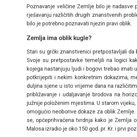
Poznavanje veličine Zemlje bilo je nadasve p
rješavanju različitih drugih znanstvenih pro
bilo je potrebno poznavati njezin pravi oblik.
Zemlja ima oblik kugle?
Stari su grčki znanstvenici pretpostavljali da
Svoje su pretpostavke temeljili na logici kak
kojega nastanjuju ljudi i bogovi trebao imati 
potkrijepiti i nekim konkretnim dokazima, m
duljina sjene u isto vrijeme dana na različit
približavanje i udaljavanje brodova na horizon
južnije položenim mjestima. U starom vijeku, m
omogućio neoborive dokaze za oblik Zemlje. U 
se, općeprihvaćena tvrdnja kako je Zemlja o
Malosa izradio je oko 150 god. pr. Kr. i prvi p