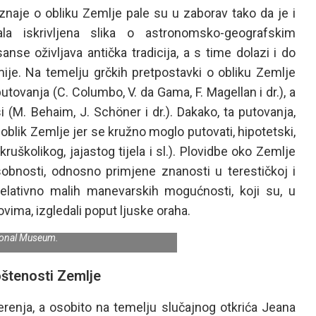
aje o obliku Zemlje pale su u zaborav tako da je i
la iskrivljena slika o astronomsko-geografskim
se oživljava antička tradicija, a s time dolazi i do
mije. Na temelju grčkih pretpostavki o obliku Zemlje
utovanja (C. Columbo, V. da Gama, F. Magellan i dr.), a
i (M. Behaim, J. Schöner i dr.). Dakako, ta putovanja,
 oblik Zemlje jer se kružno moglo putovati, hipotetski,
, kruškolikog, jajastog tijela i sl.). Plovidbe oko Zemlje
obnosti, odnosno primjene znanosti u terestičkoj i
relativno malih manevarskih mogućnosti, koji su, u
ma, izgledali poput ljuske oraha.
a, Nürnberg, 1492. Izvor: Germanisches
ional Museum.
oštenosti Zemlje
renja, a osobito na temelju slučajnog otkrića Jeana