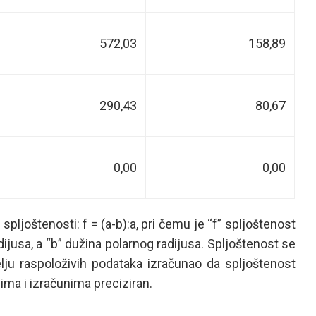
572,03
158,89
290,43
80,67
0,00
0,00
ljoštenosti: f = (a-b):a, pri čemu je “f” spljoštenost
dijusa, a “b” dužina polarnog radijusa. Spljoštenost se
ju raspoloživih podataka izračunao da spljoštenost
jima i izračunima preciziran.