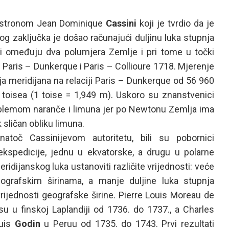
 astronom Jean Dominique
Cassini
koji je tvrdio da je
og zaključka je došao računajući duljinu luka stupnja
ici omeđuju dva polumjera Zemlje i pri tome u točki
ji Paris – Dunkerque i Paris – Collioure 1718. Mjerenje
nja meridijana na relaciji Paris – Dunkerque od 56 960
97 toisea (1 toise = 1,949 m). Uskoro su znanstvenici
blemom naranče i limuna jer po Newtonu Zemlja ima
k sličan obliku limuna.
atoč Cassinijevom autoritetu, bili su pobornici
ekspedicije, jednu u ekvatorske, a drugu u polarne
idijanskog luka ustanoviti različite vrijednosti: veće
eografskim širinama, a manje duljine luka stupnja
vrijednosti geografske širine. Pierre Louis Moreau de
su u finskoj Laplandiji od 1736. do 1737., a Charles
uis
Godin
u Peruu od 1735. do 1743. Prvi rezultati