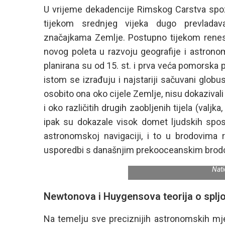
U vrijeme dekadencije Rimskog Carstva spozn
tijekom srednjeg vijeka dugo prevladava
značajkama Zemlje. Postupno tijekom renesan
novog poleta u razvoju geografije i astrono
planirana su od 15. st. i prva veća pomorska p
istom se izrađuju i najstariji sačuvani globus
osobito ona oko cijele Zemlje, nisu dokazivali
i oko različitih drugih zaobljenih tijela (valjka
ipak su dokazale visok domet ljudskih spos
astronomskoj navigaciji, i to u brodovima 
usporedbi s današnjim prekooceanskim brodovi
Sl.1. Globus Martina Behaim
Nat
Newtonova i Huygensova teorija o splj
Na temelju sve preciznijih astronomskih mje