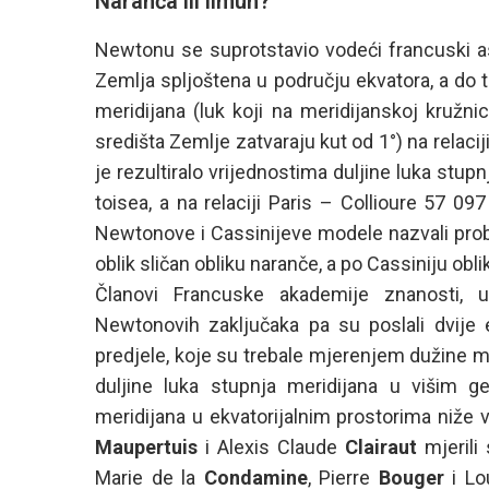
Naranča ili limun?
Newtonu se suprotstavio vodeći francuski
Zemlja spljoštena u području ekvatora, a do t
meridijana (luk koji na meridijanskoj kružn
središta Zemlje zatvaraju kut od 1°) na relaci
je rezultiralo vrijednostima duljine luka stup
toisea, a na relaciji Paris – Collioure 57 0
Newtonove i Cassinijeve modele nazvali pro
oblik sličan obliku naranče, a po Cassiniju obli
Članovi Francuske akademije znanosti, un
Newtonovih zaključaka pa su poslali dvije 
predjele, koje su trebale mjerenjem dužine mer
duljine luka stupnja meridijana u višim g
meridijana u ekvatorijalnim prostorima niže 
Maupertuis
i Alexis Claude
Clairaut
mjerili 
Marie de la
Condamine
, Pierre
Bouger
i Lo