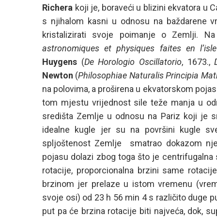
Richera
koji je, boraveći u blizini ekvatora u
s njihalom kasni u odnosu na baždarene vri
kristalizirati svoje poimanje o Zemlji. 
astronomiques et physiques faites en l’isl
Huygens
(
De Horologio Oscillatorio
, 1673.,
Newton
(
Philosophiae Naturalis Principia Ma
na polovima, a proširena u ekvatorskom pojasu
tom mjestu vrijednost sile teže manja u od
središta Zemlje u odnosu na Pariz koji je s
idealne kugle jer su na površini kugle s
spljoštenost Zemlje smatrao dokazom njez
pojasu dolazi zbog toga što je centrifugalna si
rotacije, proporcionalna brzini same rotacij
brzinom jer prelaze u istom vremenu (vre
svoje osi) od 23 h 56 min 4 s različito duge 
put pa će brzina rotacije biti najveća, dok, 