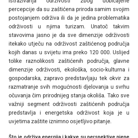
istraživanja održivosti zbog uobičajene
percepcije da su zaštićena priroda samim svojim
postojanjem održiva ili da je jedina problematika
održivosti u njima turizam. Unatoč takvim
stavovima jasno je da sve dimenzije održivosti
itekako utječu na održivost zaštićenog područja
kojih danas u svijetu ima preko 120 000. Uslijed
tolike raznolikosti zaštićenih područja, glavne
dimenzije održivosti, ekološka, socio-kulturna i
gospodarska, zapravo predstavljaju tek okvir za
razmatranje svih mogućnosti djelovanja u svrhu
očuvanja čim prirodnijeg stanja okoliša. Tako sve
važniji segment održivosti zaštićenih područja
predstavlja i energetska održivost koja je u
uvjetima zaštite iznimno osjetljivo pitanje.
Što je održiva energija i kakve su perspektive njene