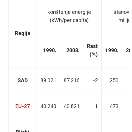
korištenje energije
stanovn
(kWh/per capita)
milij
Regija
Rast
1990.
2008.
1990.
20
(%)
SAD
89.021
87.216
-2
250
EU-27
40.240
40.821
1
473