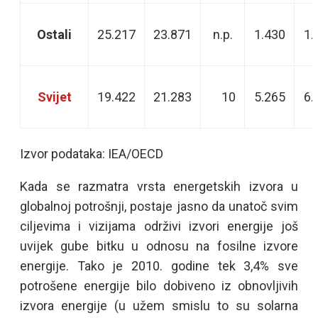
Ostali
25.217
23.871
n.p.
1.430
1.
Svijet
19.422
21.283
10
5.265
6.
Izvor podataka: IEA/OECD
Kada se razmatra vrsta energetskih izvora u
globalnoj potrošnji, postaje jasno da unatoč svim
ciljevima i vizijama održivi izvori energije još
uvijek gube bitku u odnosu na fosilne izvore
energije. Tako je 2010. godine tek 3,4% sve
potrošene energije bilo dobiveno iz obnovljivih
izvora energije (u užem smislu to su solarna