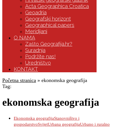
Acta Geographica Croatica
Geoadria
Geografski horizont
Geographical papers
Meridijani
O NAMA
Zašto Geografija.hr?
Suradnja
Podržite nas!
Uredništvo
KONTAKT
Početna stranica
»
ekonomska geografija
Tag:
ekonomska geografija
Ekonomska geografija
Stanovništvo i
gospodarstvo
Svijet
Urbana geografija
Urbano i ruralno