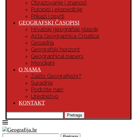
Obrazovanje i znanost
Putopisi i ekspedicije
Prikazi i osvrti
GEOGRAFSKI ČASOPISI
Hrvatski geografski glasnik
Acta Geographica Croatica
Geoadria
Geografski horizont
Geographical papers
Meridijani
O NAMA
Zašto Geografija.hr?
Suradnja
Podržite nas!
Uredništvo
KONTAKT
Pretraga
Pretraga