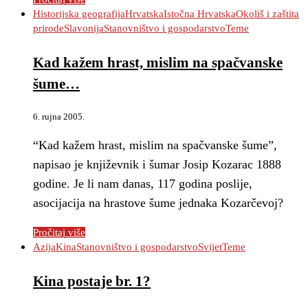
Historijska geografija
Hrvatska
Istočna Hrvatska
Okoliš i zaštita
prirode
Slavonija
Stanovništvo i gospodarstvo
Teme
Kad kažem hrast, mislim na spačvanske
šume…
6. rujna 2005.
“Kad kažem hrast, mislim na spačvanske šume”,
napisao je književnik i šumar Josip Kozarac 1888
godine. Je li nam danas, 117 godina poslije,
asocijacija na hrastove šume jednaka Kozarčevoj?
Pročitaj više
Azija
Kina
Stanovništvo i gospodarstvo
Svijet
Teme
Kina postaje br. 1?