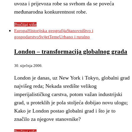
uvoza i prijevoza robe sa svrhom da se poveća
međunarodna konkurentnost robe.
Pročitaj više
Europa
Historijska geografija
Stanovništvo i
gospodarstvo
Svijet
Teme
Urbano i ruralno
London – transformacija globalnog grada
30. siječnja 2006.
London je danas, uz New York i Tokyo, globalni grad
najvišeg reda; Nekada središte velikog
imperijalističkog carstva, potom važan industrijski
grad, u proteklih je pola stoljeća dobijao novu ulogu;
Kako je London postao globalni grad i što je to
značilo za njegove stanovnike?
Pročitaj više