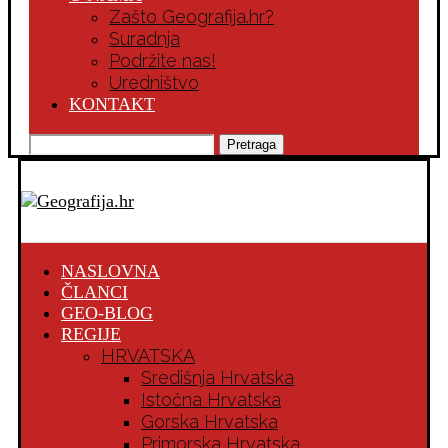
Zašto Geografija.hr?
Suradnja
Podržite nas!
Uredništvo
KONTAKT
Pretraga
NASLOVNA
ČLANCI
GEO-BLOG
REGIJE
HRVATSKA
Središnja Hrvatska
Istočna Hrvatska
Gorska Hrvatska
Primorska Hrvatska