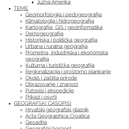
Južna Amerika
TEME
Geomorfologija i pedogeografija
Klimatologija i hidrogeografija
Kartografija, GIS i geoinformatika
Demogeografija
Historijska i politička geografija
Urbana i ruralna geografija
Prometna, industrijska i ekonomska
geografija
Kulturna i turistička geografija
Regionalizacija i prostorno planiranje
Okoliš i zaštita prirode
Obrazovanje i znanost
Putopisi i ekspedicije
Prikazi i osvrti
GEOGRAFSKI ČASOPISI
Hrvatski geografski glasnik
Acta Geographica Croatica
Geoadria
Geografski horizont