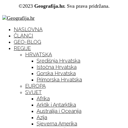
©2023
Geografija.hr.
Sva prava pridržana.
NASLOVNA
ČLANCI
GEO-BLOG
REGIJE
HRVATSKA
Središnja Hrvatska
Istočna Hrvatska
Gorska Hrvatska
Primorska Hrvatska
EUROPA
SVIJET
Afrika
Arktik i Antarktika
Australija i Oceanija
Azija
Sjeverna Amerika