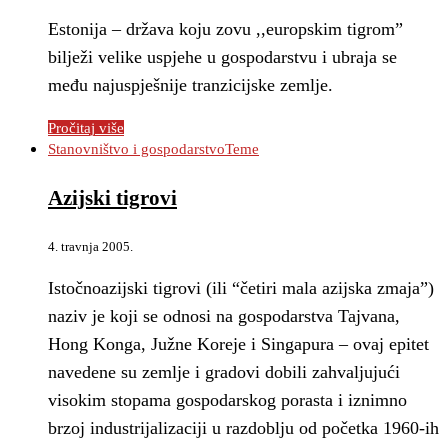
Estonija – država koju zovu ,,europskim tigrom”
bilježi velike uspjehe u gospodarstvu i ubraja se
među najuspješnije tranzicijske zemlje.
Pročitaj više
Stanovništvo i gospodarstvo
Teme
Azijski tigrovi
4. travnja 2005.
Istočnoazijski tigrovi (ili “četiri mala azijska zmaja”)
naziv je koji se odnosi na gospodarstva Tajvana,
Hong Konga, Južne Koreje i Singapura – ovaj epitet
navedene su zemlje i gradovi dobili zahvaljujući
visokim stopama gospodarskog porasta i iznimno
brzoj industrijalizaciji u razdoblju od početka 1960-ih