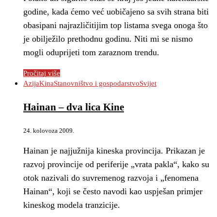
godine, kada ćemo već uobičajeno sa svih strana biti
obasipani najrazličitijim top listama svega onoga što
je obilježilo prethodnu godinu. Niti mi se nismo
mogli oduprijeti tom zaraznom trendu.
Pročitaj više
Azija
Kina
Stanovništvo i gospodarstvo
Svijet
Hainan – dva lica Kine
24. kolovoza 2009.
Hainan je najjužnija kineska provincija. Prikazan je
razvoj provincije od periferije „vrata pakla“, kako su
otok nazivali do suvremenog razvoja i „fenomena
Hainan“, koji se često navodi kao uspješan primjer
kineskog modela tranzicije.