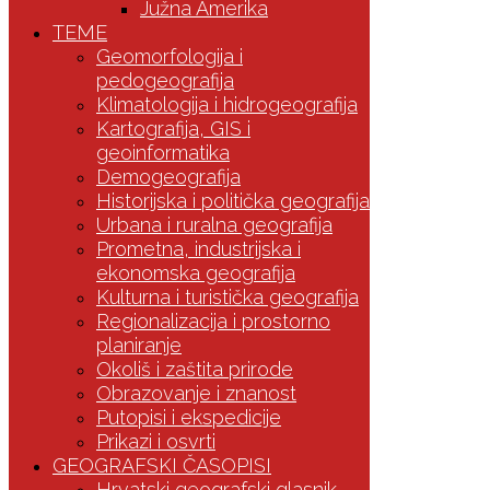
Južna Amerika
TEME
Geomorfologija i
pedogeografija
Klimatologija i hidrogeografija
Kartografija, GIS i
geoinformatika
Demogeografija
Historijska i politička geografija
Urbana i ruralna geografija
Prometna, industrijska i
ekonomska geografija
Kulturna i turistička geografija
Regionalizacija i prostorno
planiranje
Okoliš i zaštita prirode
Obrazovanje i znanost
Putopisi i ekspedicije
Prikazi i osvrti
GEOGRAFSKI ČASOPISI
Hrvatski geografski glasnik