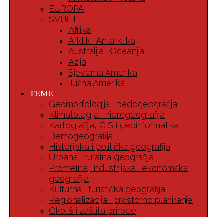
EUROPA
SVIJET
Afrika
Arktik i Antarktika
Australija i Oceanija
Azija
Sjeverna Amerika
Južna Amerika
TEME
Geomorfologija i pedogeografija
Klimatologija i hidrogeografija
Kartografija, GIS i geoinformatika
Demogeografija
Historijska i politička geografija
Urbana i ruralna geografija
Prometna, industrijska i ekonomska
geografija
Kulturna i turistička geografija
Regionalizacija i prostorno planiranje
Okoliš i zaštita prirode