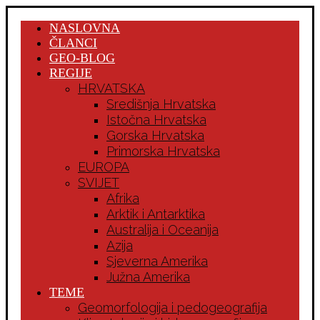
NASLOVNA
ČLANCI
GEO-BLOG
REGIJE
HRVATSKA
Središnja Hrvatska
Istočna Hrvatska
Gorska Hrvatska
Primorska Hrvatska
EUROPA
SVIJET
Afrika
Arktik i Antarktika
Australija i Oceanija
Azija
Sjeverna Amerika
Južna Amerika
TEME
Geomorfologija i pedogeografija