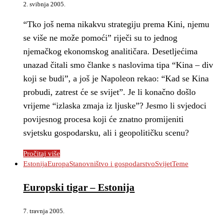
2. svibnja 2005.
“Tko još nema nikakvu strategiju prema Kini, njemu
se više ne može pomoći” riječi su to jednog
njemačkog ekonomskog analitičara. Desetljećima
unazad čitali smo članke s naslovima tipa “Kina – div
koji se budi”, a još je Napoleon rekao: “Kad se Kina
probudi, zatrest će se svijet”. Je li konačno došlo
vrijeme “izlaska zmaja iz ljuske”? Jesmo li svjedoci
povijesnog procesa koji će znatno promijeniti
svjetsku gospodarsku, ali i geopolitičku scenu?
Pročitaj više
Estonija
Europa
Stanovništvo i gospodarstvo
Svijet
Teme
Europski tigar – Estonija
7. travnja 2005.