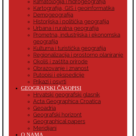
Klimatologija i hidrogeografija
Kartografija, GIS i geoinformatika
Demogeografija
Historijska i politička geografija
Urbana i ruralna geografija
Prometna, industrijska i ekonomska
geografija
Kulturna i turistička geografija
Regionalizacija i prostorno planiranje
Okoliš i zaštita prirode
Obrazovanje i znanost
Putopisi i ekspedicije
Prikazi i osvrti
GEOGRAFSKI ČASOPISI
Hrvatski geografski glasnik
Acta Geographica Croatica
Geoadria
Geografski horizont
Geographical papers
Meridijani
O NAMA