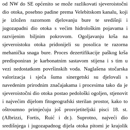
od NW do SE općenito se može razlikovati sjeveroistočni
dio otoka, posebno padine prema Velebitskom kanalu, koji
je izložen razornom djelovanju bure te središnji i
jugozapadni dio otoka s većim hidrološkim pojavama i
razvijenim biljnim pokrovom. Ogoljavanju krša na
sjeveroistoku otoka pridonijeli su posolica te razorna
mehanička snaga bure. Proces dezertifikacije paškog krša
predisponiran je karbonatnim sastavom stijena i s tim u
vezi nedostatkom površinskih voda. Naglašena stočarska
valorizacja i sječa šuma sinergetski su djelovali s
navedenim prirodnim značajakama i procesima tako da je
sjeveroistočni dio otoka postao pedološki ogoljen, stjenovit
i najvećim dijelom fitogeografski sterilan prostor, kako to
oštroumno primjećuju još prosvjetiteljski pisci 18. st.
(Albrizzi, Fortis, Ruić i dr.). Suprotno, najveći dio
središnjega i jugozapadnog dijela otoka pitomi je krajolik