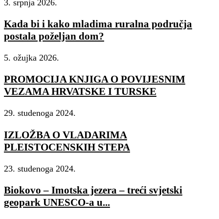
3. srpnja 2026.
EX300
JN0-102
Kada bi i kako mladima ruralna područja
1Z0-803
postala poželjan dom?
70-243
5. ožujka 2026.
70-417
CRISC
PROMOCIJA KNJIGA O POVIJESNIM
1Z0-061
VEZAMA HRVATSKE I TURSKE
ADM-201
29. studenoga 2024.
JK0-022
210-065
IZLOŽBA O VLADARIMA
70-270
PLEISTOCENSKIH STEPA
350-060
23. studenoga 2024.
JN0-102
100-105
,
Biokovo – Imotska jezera – treći svjetski
MB6-703
geopark UNESCO-a u...
ITILFND