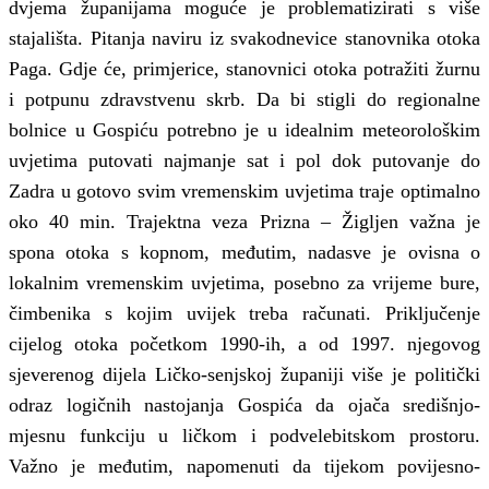
dvjema županijama moguće je problematizirati s više
stajališta. Pitanja naviru iz svakodnevice stanovnika otoka
Paga. Gdje će, primjerice, stanovnici otoka potražiti žurnu
i potpunu zdravstvenu skrb. Da bi stigli do regionalne
bolnice u Gospiću potrebno je u idealnim meteorološkim
uvjetima putovati najmanje sat i pol dok putovanje do
Zadra u gotovo svim vremenskim uvjetima traje optimalno
oko 40 min. Trajektna veza Prizna – Žigljen važna je
spona otoka s kopnom, međutim, nadasve je ovisna o
lokalnim vremenskim uvjetima, posebno za vrijeme bure,
čimbenika s kojim uvijek treba računati. Priključenje
cijelog otoka početkom 1990-ih, a od 1997. njegovog
sjeverenog dijela Ličko-senjskoj županiji više je politički
odraz logičnih nastojanja Gospića da ojača središnjo-
mjesnu funkciju u ličkom i podvelebitskom prostoru.
Važno je međutim, napomenuti da tijekom povijesno-