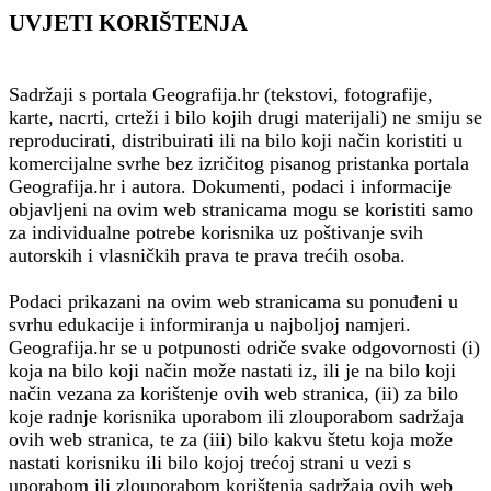
UVJETI KORIŠTENJA
Sadržaji s portala Geografija.hr (tekstovi, fotografije,
karte, nacrti, crteži i bilo kojih drugi materijali) ne smiju se
reproducirati, distribuirati ili na bilo koji način koristiti u
komercijalne svrhe bez izričitog pisanog pristanka portala
Geografija.hr i autora. Dokumenti, podaci i informacije
objavljeni na ovim web stranicama mogu se koristiti samo
za individualne potrebe korisnika uz poštivanje svih
autorskih i vlasničkih prava te prava trećih osoba.
Podaci prikazani na ovim web stranicama su ponuđeni u
svrhu edukacije i informiranja u najboljoj namjeri.
Geografija.hr se u potpunosti odriče svake odgovornosti (i)
koja na bilo koji način može nastati iz, ili je na bilo koji
način vezana za korištenje ovih web stranica, (ii) za bilo
koje radnje korisnika uporabom ili zlouporabom sadržaja
ovih web stranica, te za (iii) bilo kakvu štetu koja može
nastati korisniku ili bilo kojoj trećoj strani u vezi s
uporabom ili zlouporabom korištenja sadržaja ovih web