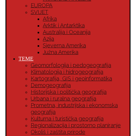
EUROPA
SVIJET
Afrika
Arktik i Antarktika
Australija i Oceanija
Azija
Sjeverna Amerika
Južna Amerika
TEME
Geomorfologija i pedogeografija
Klimatologija i hidrogeografija
Kartografija, GIS i geoinformatika
Demogeografija
Historijska i politička geografija
Urbana i ruralna geografija
Prometna, industrijska i ekonomska
geografija
Kulturna i turistička geografija
Regionalizacija i prostorno planiranje
Okoliš i zaštita prirode