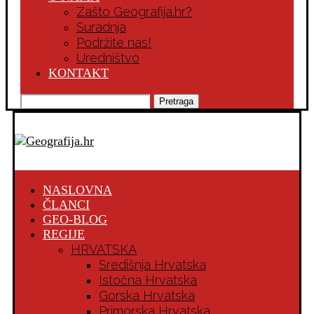
Zašto Geografija.hr?
Suradnja
Podržite nas!
Uredništvo
KONTAKT
Pretraga
NASLOVNA
ČLANCI
GEO-BLOG
REGIJE
HRVATSKA
Središnja Hrvatska
Istočna Hrvatska
Gorska Hrvatska
Primorska Hrvatska