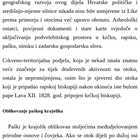
geografskog razvoja ovog dijela Hrvatske političke i
središnjo-mjesne silnice nikada nisu bile usmjerene iz Like
prema primorju i otocima već upravo obrnuto. Arheološki
ostatci, povijesni dokumenti i stare karte svjedoče o
uključivanju podvelebitskog prostora u krčku, rapsku,
pašku, ninsku i zadarsku gospodarsku sferu.
Crkveno-teritorijalna podjela, koja je nekad imala znatno
veće značenje za tijek društvenih aktivnosti na otoku,
ostala je nepromijenjena, osim što je sjeverni dio otoka
koji je pripadao rapskoj biskupiji nakon ukinuća iste bulom
pape Lava XII. 1828. god. pripojen krčkoj biskupiji.
Oblikovanje paškog krajolika
Paški je krajolik oblikovan stoljećima međudjelovanjem
prirodne osnove i čovjeka. Ako se otok dijeli po dužoj osi