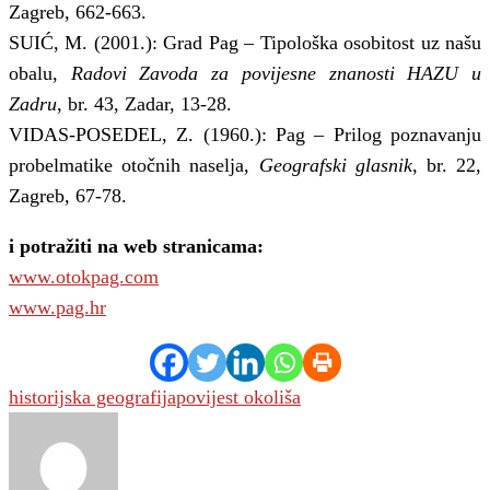
Zagreb, 662-663.
SUIĆ, M. (2001.): Grad Pag – Tipološka osobitost uz našu
obalu,
Radovi Zavoda za povijesne znanosti HAZU u
Zadru
, br. 43, Zadar, 13-28.
VIDAS-POSEDEL, Z. (1960.): Pag – Prilog poznavanju
probelmatike otočnih naselja,
Geografski glasnik
, br. 22,
Zagreb, 67-78.
i potražiti na web stranicama:
www.otokpag.com
www.pag.hr
100-105
,
historijska geografija
povijest okoliša
MB6-703
70-410
EX200