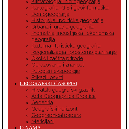
Klimatologija i hidrogeografija
Kartografija, GIS i geoinformatika
Demogeografija
Historijska i politička geografija
Urbana i ruralna geografija
Prometna, industrijska i ekonomska
geografija
Kulturna i turistička geografija
Regionalizacija i prostorno planiranje
Okoliš i zaštita prirode
Obrazovanje i znanost
Putopisi i ekspedicije
Prikazi i osvrti
GEOGRAFSKI ČASOPISI
Hrvatski geografski glasnik
Acta Geographica Croatica
Geoadria
Geografski horizont
Geographical papers
Meridijani
O NAMA