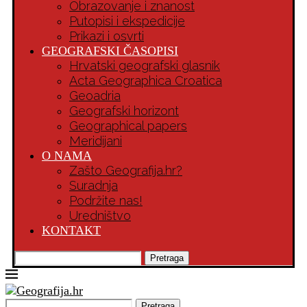
Obrazovanje i znanost
Putopisi i ekspedicije
Prikazi i osvrti
GEOGRAFSKI ČASOPISI
Hrvatski geografski glasnik
Acta Geographica Croatica
Geoadria
Geografski horizont
Geographical papers
Meridijani
O NAMA
Zašto Geografija.hr?
Suradnja
Podržite nas!
Uredništvo
KONTAKT
Pretraga
Pretraga