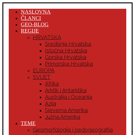
NASLOVNA
ČLANCI
GEO-BLOG
REGIJE
HRVATSKA
Središnja Hrvatska
Istočna Hrvatska
Gorska Hrvatska
Primorska Hrvatska
EUROPA
SVIJET
Afrika
Arktik i Antarktika
Australija i Oceanija
Azija
Sjeverna Amerika
Južna Amerika
TEME
Geomorfologija i pedogeografija