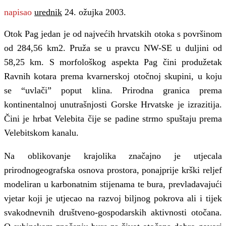
napisao
urednik
24. ožujka 2003.
Otok Pag jedan je od najvećih hrvatskih otoka s površinom
od 284,56 km2. Pruža se u pravcu NW-SE u duljini od
58,25 km. S morfološkog aspekta Pag čini produžetak
Ravnih kotara prema kvarnerskoj otočnoj skupini, u koju
se “uvlači” poput klina. Prirodna granica prema
kontinentalnoj unutrašnjosti Gorske Hrvatske je izrazitija.
Čini je hrbat Velebita čije se padine strmo spuštaju prema
Velebitskom kanalu.
Na oblikovanje krajolika značajno je utjecala
prirodnogeografska osnova prostora, ponajprije krški reljef
modeliran u karbonatnim stijenama te bura, prevladavajući
vjetar koji je utjecao na razvoj biljnog pokrova ali i tijek
svakodnevnih društveno-gospodarskih aktivnosti otočana.