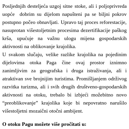
Posljednjih desteljeća uzgoj sitne stoke, ali i poljoprivreda
uopće dobrim su dijelom napušteni pa se biljni pokrov
postupno počeo obnavljati. Upravo taj proces reforestacije,
nasuprotan višestoljetnim procesima dezertifikacije paškog
krša, upućuje na važnu ulogu mijena gospodarskih
aktivnosti na oblikovanje krajolika.
U svakom slučaju, velike razlike krajolika na pojedinim
dijelovima otoka Paga čine ovaj prostor iznimno
zanimljivim za geografska i druga istraživanja, ali i
atraktivan sve brojnijim turistima. Promišljanjem održivog
razvitka turizma, ali i svih drugih društveno-gospodarskih
aktivnosti na otoku, trebalo bi izbjeći možebitno novo
“preoblikovanje” krajolika koje bi nepovratno narušilo
višestoljetni mozaični otočni ambijent.
O otoku Pagu možete više pročitati u: