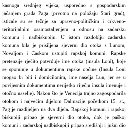
kasnoga srednjeg vijeka, usporedno s gospodarskim
jačanjem grada Paga (prvotno na položaju Stari grad),
isticale su se težnje za upravno-političkim i crkveno-
teritorijalnim osamostaljenjem u odnosu na zadarsku
komunu i nadbiskupiju. U istom razdoblju zadarska
komuna bila je prisiljena sjeverni dio otoka s Lunom,
Novaljom i Caskom ustupiti rapskoj komuni. Rapske
pretenzije rječito potvrđuje ime otoka (insula Loni), koje
se spominje u dokumentima rapske općine (Insula Loni
mogao bi biti i domicilonim, ime naselja Lun, jer se u
povijesnim dokumentima nerijetko riječju insula imenuje i
otočno naselje). Nakon što je Venecija trajno zagospodarila
otokom i najvećim dijelom Dalmacije početkom 15. st.,
Pag je razdijeljen na dva dijela. Rapskoj komuni i rapskoj
biskupiji pripao je sjeverni dio otoka, dok je paškoj
komuni i zadarskoj nadbiskupiji pripao središnji i južni dio