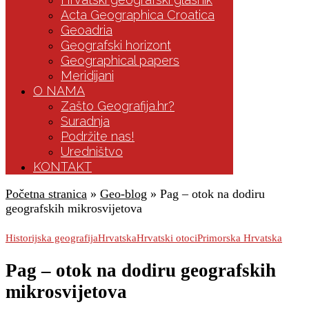
Acta Geographica Croatica
Geoadria
Geografski horizont
Geographical papers
Meridijani
O NAMA
Zašto Geografija.hr?
Suradnja
Podržite nas!
Uredništvo
KONTAKT
Početna stranica
»
Geo-blog
»
Pag – otok na dodiru
geografskih mikrosvijetova
Historijska geografija
Hrvatska
Hrvatski otoci
Primorska Hrvatska
Pag – otok na dodiru geografskih
mikrosvijetova