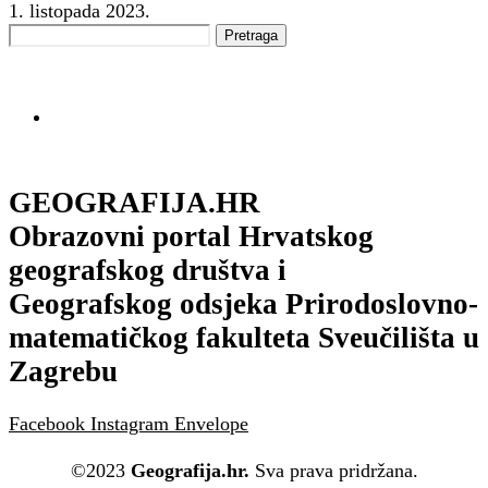
350-030
1. listopada 2023.
220-902
210-060
70-483
200-125
,
2V0-621
CRISC
GEOGRAFIJA.HR
220-802
Obrazovni portal Hrvatskog
000-106
geografskog društva i
101-400
Geografskog odsjeka Prirodoslovno-
000-080
matematičkog fakulteta Sveučilišta u
70-532
Zagrebu
700-501
1Z0-051
Facebook
Instagram
Envelope
©2023
Geografija.hr.
Sva prava pridržana.