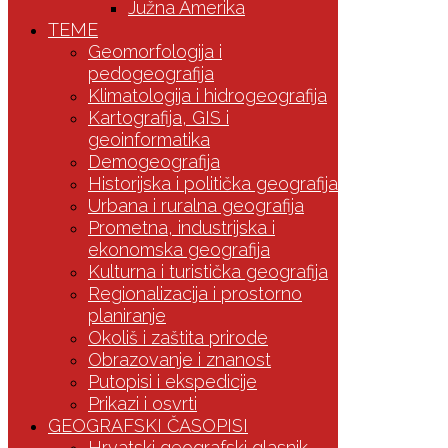
Južna Amerika
TEME
Geomorfologija i
pedogeografija
Klimatologija i hidrogeografija
Kartografija, GIS i
geoinformatika
Demogeografija
Historijska i politička geografija
Urbana i ruralna geografija
Prometna, industrijska i
ekonomska geografija
Kulturna i turistička geografija
Regionalizacija i prostorno
planiranje
Okoliš i zaštita prirode
Obrazovanje i znanost
Putopisi i ekspedicije
Prikazi i osvrti
GEOGRAFSKI ČASOPISI
Hrvatski geografski glasnik