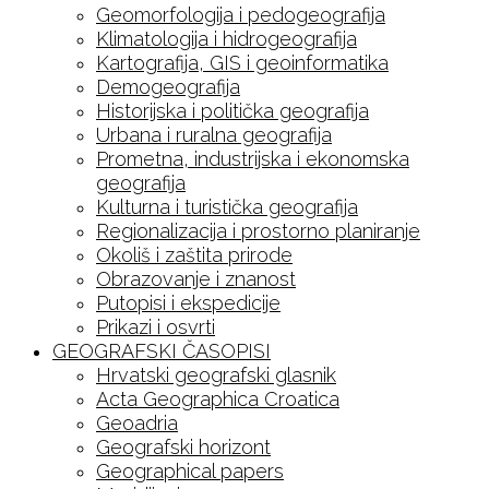
Geomorfologija i pedogeografija
Klimatologija i hidrogeografija
Kartografija, GIS i geoinformatika
Demogeografija
Historijska i politička geografija
Urbana i ruralna geografija
Prometna, industrijska i ekonomska
geografija
Kulturna i turistička geografija
Regionalizacija i prostorno planiranje
Okoliš i zaštita prirode
Obrazovanje i znanost
Putopisi i ekspedicije
Prikazi i osvrti
GEOGRAFSKI ČASOPISI
Hrvatski geografski glasnik
Acta Geographica Croatica
Geoadria
Geografski horizont
Geographical papers