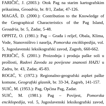
FARIČIĆ, J. (2003.): Otok Pag na starim kartografskim
prikazima,
Geoadria
, br. 8/1, Zadar, 47-126.
MAGAŠ, D. (2000.): Contribution to the Knowledge of
the Geographical Characteristics of the Pag Island,
Geoadria
, br. 5, Zadar, 5-48.
OPPITZ, O. (1981.): Pag – Građa i reljef, Obala, Klima,
Vode, Stanovništvo i naselja,
Pomorska enciklopedija
, vol.
5, Jugoslavenski leksikografski zavod, Zagreb, 660-662.
PERIČIĆ, Š. (2001.): Proizodnja i prodaja paške soli u
prošlosti,
Radovi Zavoda za povijesne znanosti HAZU
u
Zadru, br. 43, Zadar, 45-83.
ROGIĆ, V. (1972.): Regionalno-geografski aspket paške
komune,
Geografski glasnik
, br. 33-34, Zagreb, 141-157.
SUIĆ, M. (1953.): Pag, Općina Pag, Zadar.
SUIĆ, M. (1981.): Pag – Povijest,
Pomorska
enciklopedija
, vol. 5, Jugoslavenski leksikografski zavod,