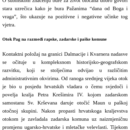
O subinskom značenju bure za život otočana dobro govori
stara uzrečica kako je bura Pažanima “dana od Boga i
vraga”, što ukazuje na pozitivne i negativne učinke tog
vjetra.
Otok Pag na razmeđi rapske, zadarske i paške komune
Kontaktni položaj na granici Dalmacije i Kvarnera nadasve
se očituje u kompleksnom historijsko-geografskom
razvitku, koji se stoljećima odvijao u različitim
administrativnim okvirima. Od ranoga srednjeg vijeka otok
je bio u posjedu hrvatskih vladara o čemu svjedoči i
povelja kralja Petra Krešimira IV. kojom zadarskom
samostanu Sv. Krševana daruje otočić Maun u paškoj
otočnoj skupini. Nakon propasti hrvatskoga kraljevstva
otokom je zavladala zadarska komuna uz naizmjeničnu
promjenu ugarsko-hrvatske i mletačke velevlasti. Tijekom