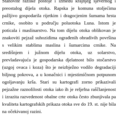
Stanovite razlike postoje i između krajnjeg sjevernog i
preostalog dijela otoka. Rapska je komuna stoljećima
pažljivo gospodarila rijetkim i dragocjenim šumama hrsta
crnike, osobito u području poluotoka Luna. Istom je
poticala i maslinarstvo. Na tom dijelu otoka oblikovan je
znakoviti pejzaž suhozidima ograđenih obradivih površina
s velikim stablima maslina i šumarcima crnike. Na
središnjem i južnom dijelu otoka, uz solarstvo,
prevladavajuća je gospodarska djelatnost bilo stočarstvo
(uzgoj ovaca i koza) što je neizbježno vodilo degradaciji
biljnog pokrova, a u konačnici i mjestimičnom potpunom
ogoljavanju krša. Stari su kartografi zorno prikazivali
pejzažne raznolilosti otoka iako ih je reljefna raščlanjenost
i izrazita razvedenost obalne crte otoka često zbunjivala pa
kvaliteta kartografskih prikaza otoka sve do 19. st. nije bila
na očekivanoj razini.