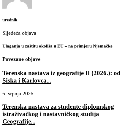
70-486
70-488
ICBB
urednik
070-461
Sljedeća objava
200-101
c2010-657
Ulaganja u zaštitu okoliša u EU – na primjeru Njemačke
500-260
Povezane objave
c2010-657
1Y0-201
Terenska nastava iz geografije II (2026.): od
101-400
Siska i Karlovca...
000-104
6. srpnja 2026.
9L0-012
100-101
Terenska nastava za studente diplomskog
CCA-500
istraživačkog i nastavničkog studija
MB2-707
Geografije...
9A0-385