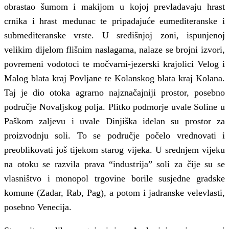
obrastao šumom i makijom u kojoj prevladavaju hrast
crnika i hrast medunac te pripadajuće eumediteranske i
submediteranske vrste. U središnjoj zoni, ispunjenoj
velikim dijelom flišnim naslagama, nalaze se brojni izvori,
povremeni vodotoci te močvarni-jezerski krajolici Velog i
Malog blata kraj Povljane te Kolanskog blata kraj Kolana.
Taj je dio otoka agrarno najznačajniji prostor, posebno
područje Novaljskog polja. Plitko podmorje uvale Soline u
Paškom zaljevu i uvale Dinjiška idelan su prostor za
proizvodnju soli. To se područje počelo vrednovati i
preoblikovati još tijekom starog vijeka. U srednjem vijeku
na otoku se razvila prava “industrija” soli za čije su se
vlasništvo i monopol trgovine borile susjedne gradske
komune (Zadar, Rab, Pag), a potom i jadranske velevlasti,
posebno Venecija.