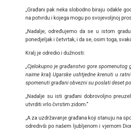
,,Građani pak neka slobodno biraju odakle g
na potvrdu i kojega mogu po svojevoljnoj pros
,,Nadalje, određujemo da se u istom gradu
ponedjeljak i četvrtak, i da se, osim toga, sv
Kralj je odredio i dužnosti:
,,Cjelokupno je građanstvo gore spomenutog 
naime kralj Ugarske ushtjedne krenuti u ratni 
spomenuti građani obvezni su poslati deset p
,,Nadalje su isti građani dobrovoljno preuz
utvrditi vrlo čvrstim zidom.”
,,A za uzdržavanje građana koji stanuju na s
odredivši po našem ljubljenom i vjernom Dioni