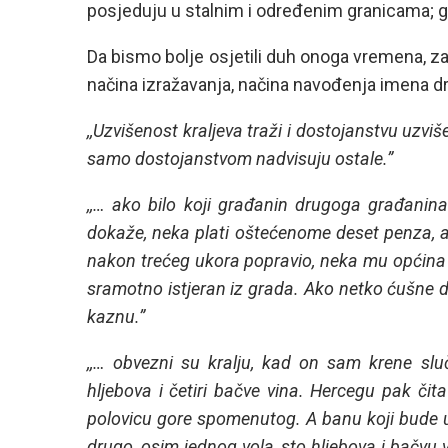
posjeduju u stalnim i određenim granicama; g
Da bismo bolje osjetili duh onoga vremena, za
načina izražavanja, načina navođenja imena drž
,,Uzvišenost kraljeva traži i dostojanstvu uzv
samo dostojanstvom nadvisuju ostale.”
,,… ako bilo koji građanin drugoga građanina 
dokaže, neka plati oštećenome deset penza, a
nakon trećeg ukora popravio, neka mu općina 
sramotno istjeran iz grada. Ako netko ćušne d
kaznu.”
,,… obvezni su kralju, kad on sam krene slu
hljebova i četiri bačve vina. Hercegu pak čita
polovicu gore spomenutog. A banu koji bude u t
drugo, osim jednog vola, sto hljebova i bačvu