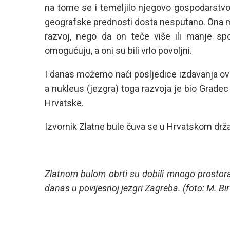
na tome se i temeljilo njegovo gospodarstvo.
geografske prednosti dosta nesputano. Ona m
razvoj, nego da on teče više ili manje sp
omogućuju, a oni su bili vrlo povoljni.
I danas možemo naći posljedice izdavanja ov
a nukleus (jezgra) toga razvoja je bio Grad
Hrvatske.
Izvornik Zlatne bule čuva se u Hrvatskom drž
Zlatnom bulom obrti su dobili mnogo prostora z
danas u povijesnoj jezgri Zagreba. (foto: M. Bi