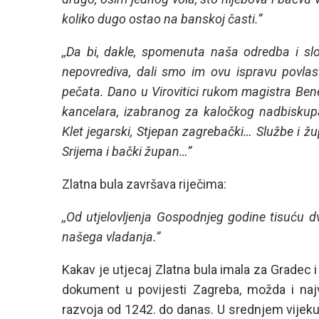
koliko dugo ostao na banskoj časti.”
,,Da bi, dakle, spomenuta naša odredba i sl
nepovrediva, dali smo im ovu ispravu povlas
pečata. Dano u Virovitici rukom magistra Be
kancelara, izabranog za kaločkog nadbiskupa,
Klet jegarski, Stjepan zagrebački… Službe i ž
Srijema i bački župan…”
Zlatna bula završava riječima:
,,Od utjelovljenja Gospodnjeg godine tisuću 
našega vladanja.”
Kakav je utjecaj Zlatna bula imala za Gradec i
dokument u povijesti Zagreba, možda i naj
razvoja od 1242. do danas. U srednjem vijeku d