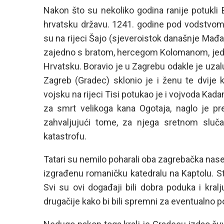
Nakon što su nekoliko godina ranije potukli Bu
hrvatsku državu. 1241. godine pod vodstvom 
su na rijeci Šajo (sjeveroistok današnje Mađars
zajedno s bratom, hercegom Kolomanom, jedva 
Hrvatsku. Boravio je u Zagrebu odakle je uzal
Zagreb (Gradec) sklonio je i ženu te dvije 
vojsku na rijeci Tisi potukao je i vojvoda Kad
za smrt velikoga kana Ogotaja, naglo je pre
zahvaljujući tome, za njega sretnom slučaj
katastrofu.
Tatari su nemilo poharali oba zagrebačka naselj
izgrađenu romaničku katedralu na Kaptolu. 
Svi su ovi događaji bili dobra poduka i kral
drugačije kako bi bili spremni za eventualno p