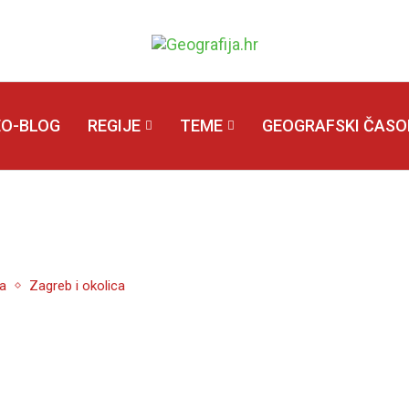
EO-BLOG
REGIJE
TEME
GEOGRAFSKI ČASOP
ka
Zagreb i okolica