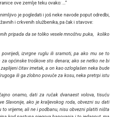
ranice ove zemlje teku ovako: …”
nimljivo je pogledati i još neke navode poput odredbi,
avnih i crkvenih službenika, pa čak i stavove:
išenih pripada da se toliko vesele mnoštvu puka, koliko
povrijedi, izvrgne ruglu ili sramoti, pa ako mu se to
 za općinske troškove sto denara; ako se netko ne bi
zaplijeni čitav imetak, a on kao ozloglašen neka bude
rugoga ili ga zlobno povuče za kosu, neka pretrpi istu
čajno onamo, dati za ručak dvanaest volova, tisuću
ve Slavonije, ako je kraljevskog roda, obvezni su dati
o vrijeme, ali ne i podbanu, nisu obvezni platiti ništa
 vina kod nastupa njegova banovanja i to jedanput, ma