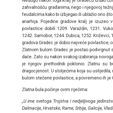
Nedugo nakon toga kralj je Gradecu izdao ču
zahvalnošću građanima, nego i njegovoj težnj
feudalcima kako bi izbjegao ili ublažio ono što 
anarhija. Pojedine gradove kralj je izuzeo 
povlastice dobili 1209. Varaždin, 1231. Vuko
1242. Samobor, 1244. Dubica, 1252. Križevci, 
gradova Gradec je dobio najveće povlastice, 
Zlatnom bulom Gradec je postao podvrgnut sa
daće. Zato su nakon svakog izabiranja novoga k
je njegov prethodnik poklonio. Zlatnu su b
dragocjenost. U stoljećima koja su uslijedila,
bulom stečene povlastice, a povremeno ih je 
Zlatna bula počinje ovim riječima:
,,U ime svetoga Trojstva i nedjeljivoga jedins
Dalmacije, Hrvatske, Rame, Srbije, Galicije, Vlad