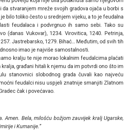
venu povelju koja nije bila potaknuta samo njegovom
i da stvaranjem mreže svojih gradova ojača u borbi s
je bilo toliko često u srednjem vijeku, a to je feudalna
vlasti feudalaca i podvrgnuo ih samo sebi. Tako su
vo (danas Vukovar), 1234. Virovitica, 1240. Petrinja,
1257. Jastrebarsko, 1279. Bihać… Međutim, od svih tih
odnosno imao je najviše samostalnosti.
mo kralju te nije morao lokalnim feudalcima plaćati
ralja, građani hitali k njemu da im potvrdi ono što im
ulu stanovnici slobodnog grada čuvali kao najveću
 moćni feudalci nisu uspjeli znatnije smanjiti Zlatnom
Gradec čak i povećavao.
tva. Amen. Bela, milošću božjom zauvijek kralj Ugarske,
imirije i Kumanije.”