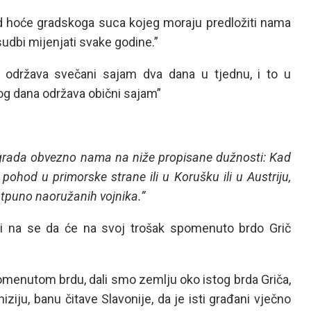
od hoće gradskoga suca kojeg moraju predložiti nama
udbi mijenjati svake godine.”
 održava svečani sajam dva dana u tjednu, i to u
akog dana održava obični sajam”
grada obvezno nama na niže propisane dužnosti: Kad
pohod u primorske strane ili u Korušku ili u Austriju,
otpuno naoružanih vojnika.”
eli na se da će na svoj trošak spomenuto brdo Grič
pomenutom brdu, dali smo zemlju oko istog brda Griča,
ziju, banu čitave Slavonije, da je isti građani vječno