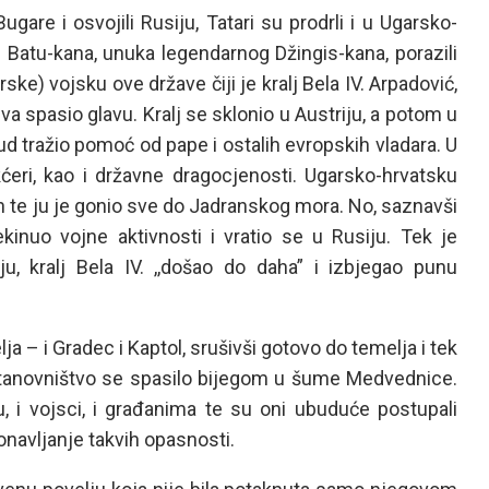
gare i osvojili Rusiju, Tatari su prodrli i u Ugarsko-
Batu-kana, unuka legendarnog Džingis-kana, porazili
ke) vojsku ove države čiji je kralj Bela IV. Arpadović,
spasio glavu. Kralj se sklonio u Austriju, a potom u
ud tražio pomoć od pape i ostalih evropskih vladara. U
kćeri, kao i državne dragocjenosti. Ugarsko-hrvatsku
an te ju je gonio sve do Jadranskog mora. No, saznavši
kinuo vojne aktivnosti i vratio se u Rusiju. Tek je
u, kralj Bela IV. ,,došao do daha” i izbjegao punu
a – i Gradec i Kaptol, srušivši gotovo do temelja i tek
Stanovništvo se spasilo bijegom u šume Medvednice.
ju, i vojsci, i građanima te su oni ubuduće postupali
onavljanje takvih opasnosti.