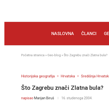
NASLOVNA
ČLANCI
G
Početna stranica
»
Geo-blog
»
Što Zagrebu znači Zlatna bula?
Historijska geografija
Hrvatska
Središnja Hrvats
Što Zagrebu znači Zlatna bula?
napisao
Marijan Biruš
16. studenoga 2004.