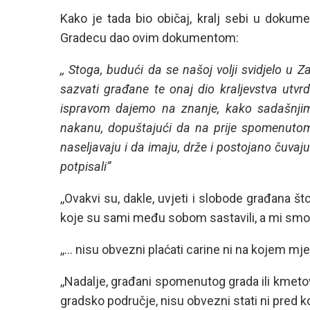
Kako je tada bio običaj, kralj sebi u dokumen
Gradecu dao ovim dokumentom:
,, Stoga, budući da se našoj volji svidjelo u
sazvati građane te onaj dio kraljevstva utvrdit
ispravom dajemo na znanje, kako sadašnjim
nakanu, dopuštajući da na prije spomenuto
naseljavaju i da imaju, drže i postojano čuvaju
potpisali”
,,Ovakvi su, dakle, uvjeti i slobode građana 
koje su sami među sobom sastavili, a mi smo i
,,… nisu obvezni plaćati carine ni na kojem mje
,,Nadalje, građani spomenutog grada ili kmeto
gradsko područje, nisu obvezni stati ni pred 