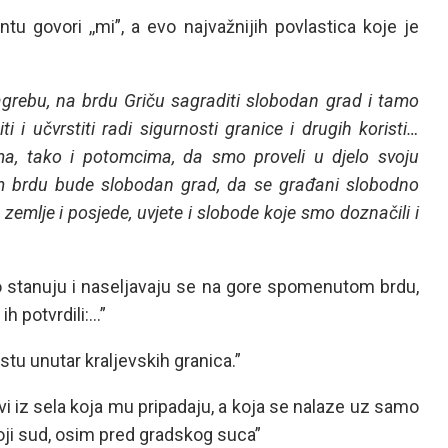
tu govori ,,mi”, a evo najvažnijih povlastica koje je
 Zagrebu, na brdu Griču sagraditi slobodan grad i tamo
i i učvrstiti radi sigurnosti granice i drugih koristi…
a, tako i potomcima, da smo proveli u djelo svoju
m brdu bude slobodan grad, da se građani slobodno
 zemlje i posjede, uvjete i slobode koje smo doznačili i
što stanuju i naseljavaju se na gore spomenutom brdu,
h potvrdili:…”
stu unutar kraljevskih granica.”
vi iz sela koja mu pripadaju, a koja se nalaze uz samo
koji sud, osim pred gradskog suca”