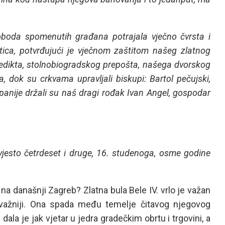
oboda spomenutih građana potrajala vječno čvrsta i
tica, potvrđujući je vječnom zaštitom našeg zlatnog
nedikta, stolnobiogradskog prepošta, našega dvorskog
 dok su crkvama upravljali biskupi: Bartol pečujski,
upanije držali su naš dragi rođak Ivan Angel, gospodar
dvjesto četrdeset i druge, 16. studenoga, osme godine
 na današnji Zagreb? Zlatna bula Bele IV. vrlo je važan
važniji. Ona spada među temelje čitavog njegovog
ala je jak vjetar u jedra gradečkim obrtu i trgovini, a