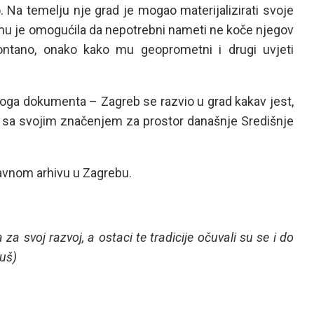
 Na temelju nje grad je mogao materijalizirati svoje
u je omogućila da nepotrebni nameti ne koče njegov
ontano, onako kako mu geoprometni i drugi uvjeti
oga dokumenta – Zagreb se razvio u grad kakav jest,
ec sa svojim značenjem za prostor današnje Središnje
avnom arhivu u Zagrebu.
a svoj razvoj, a ostaci te tradicije očuvali su se i do
ruš)