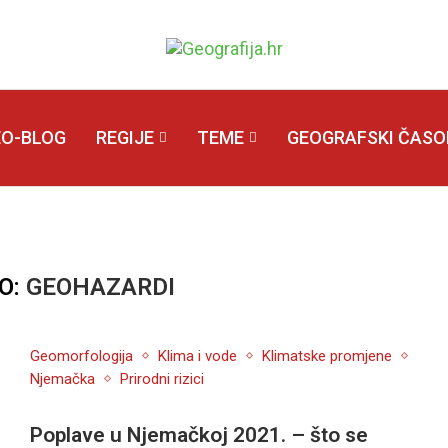
EO-BLOG
REGIJE
TEME
GEOGRAFSKI ČASOP
O:
GEOHAZARDI
Geomorfologija
Klima i vode
Klimatske promjene
Njemačka
Prirodni rizici
Poplave u Njemačkoj 2021. – što se