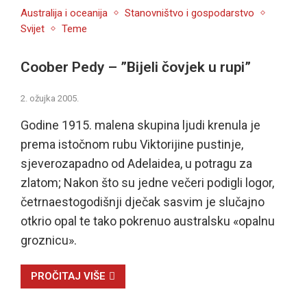
Australija i oceanija
Stanovništvo i gospodarstvo
Svijet
Teme
Coober Pedy – ”Bijeli čovjek u rupi”
2. ožujka 2005.
Godine 1915. malena skupina ljudi krenula je
prema istočnom rubu Viktorijine pustinje,
sjeverozapadno od Adelaidea, u potragu za
zlatom; Nakon što su jedne večeri podigli logor,
četrnaestogodišnji dječak sasvim je slučajno
otkrio opal te tako pokrenuo australsku «opalnu
groznicu».
PROČITAJ VIŠE