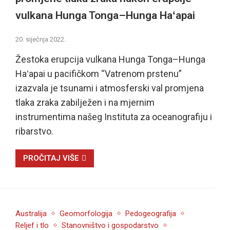
vulkana Hunga Tonga–Hunga Haʻapai
20. siječnja 2022.
Žestoka erupcija vulkana Hunga Tonga–Hunga
Haʻapai u pacifičkom “Vatrenom prstenu”
izazvala je tsunami i atmosferski val promjena
tlaka zraka zabilježen i na mjernim
instrumentima našeg Instituta za oceanografiju i
ribarstvo.
PROČITAJ VIŠE
Australija
Geomorfologija
Pedogeografija
Reljef i tlo
Stanovništvo i gospodarstvo