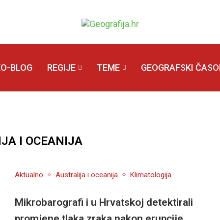
EO-BLOG
REGIJE
TEME
GEOGRAFSKI ČASOP
JA I OCEANIJA
Aktualno
Australija i oceanija
Klimatologija
Mikrobarografi i u Hrvatskoj detektirali
promjene tlaka zraka nakon erupcije