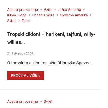
Australija i oceanija
Azija
Južna Amerika
Klima i vode
Oceani i mora
Sjeverna Amerika
Svijet
Teme
Tropski cikloni – harikeni, tajfuni, willy-
willies…
21. listopada 2005.
O torpskim ciklonima piše DUbravka Spevec.
PROČITAJ VIŠE
Australija i oceanija
Svijet