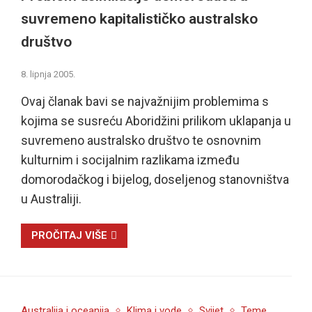
suvremeno kapitalističko australsko
društvo
8. lipnja 2005.
Ovaj članak bavi se najvažnijim problemima s
kojima se susreću Aboridžini prilikom uklapanja u
suvremeno australsko društvo te osnovnim
kulturnim i socijalnim razlikama između
domorodačkog i bijelog, doseljenog stanovništva
u Australiji.
PROČITAJ VIŠE
Australija i oceanija
Klima i vode
Svijet
Teme