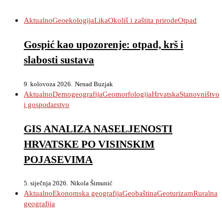
Aktualno
Geoekologija
Lika
Okoliš i zaštita prirode
Otpad
Gospić kao upozorenje: otpad, krš i
slabosti sustava
9. kolovoza 2026.
Nenad Buzjak
Aktualno
Demogeografija
Geomorfologija
Hrvatska
Stanovništvo
i gospodarstvo
GIS ANALIZA NASELJENOSTI
HRVATSKE PO VISINSKIM
POJASEVIMA
5. siječnja 2026.
Nikola Šimunić
Aktualno
Ekonomska geografija
Geobaština
Geoturizam
Ruralna
geografija