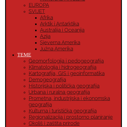
EUROPA
SVIJET
Afrika
Arktik i Antarktika
Australija i Oceanija
Azija
Sjeverna Amerika
Južna Amerika
TEME
Geomorfologija i pedogeografija
Klimatologija i hidrogeografija
Kartografija, GIS i geoinformatika
Demogeografija
Historijska i politička geografija
Urbana i ruralna geografija
Prometna, industrijska i ekonomska
geografija
Kulturna i turistička geografija
Regionalizacija i prostorno planiranje
Okoliš i zaštita prirode