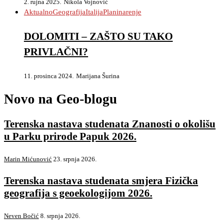
2. rujna 2025.
Nikola Vojnović
Aktualno
Geografija
Italija
Planinarenje
DOLOMITI – ZAŠTO SU TAKO
PRIVLAČNI?
11. prosinca 2024.
Marijana Šurina
Novo na Geo-blogu
Terenska nastava studenata Znanosti o okolišu
u Parku prirode Papuk 2026.
Marin Mićunović
23. srpnja 2026.
Terenska nastava studenata smjera Fizička
geografija s geoekologijom 2026.
Neven Bočić
8. srpnja 2026.