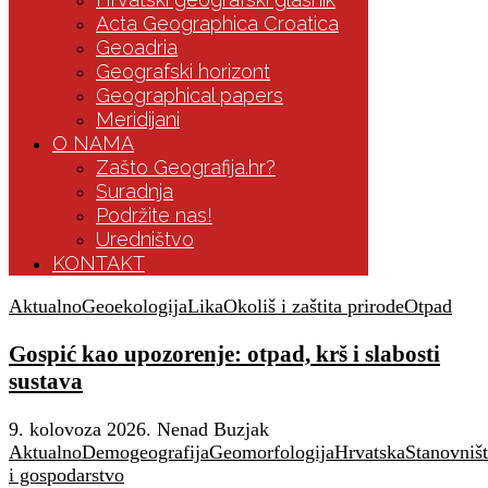
Acta Geographica Croatica
Geoadria
Geografski horizont
Geographical papers
Meridijani
O NAMA
Zašto Geografija.hr?
Suradnja
Podržite nas!
Uredništvo
KONTAKT
Aktualno
Geoekologija
Lika
Okoliš i zaštita prirode
Otpad
Gospić kao upozorenje: otpad, krš i slabosti
sustava
9. kolovoza 2026.
Nenad Buzjak
Aktualno
Demogeografija
Geomorfologija
Hrvatska
Stanovniš
i gospodarstvo