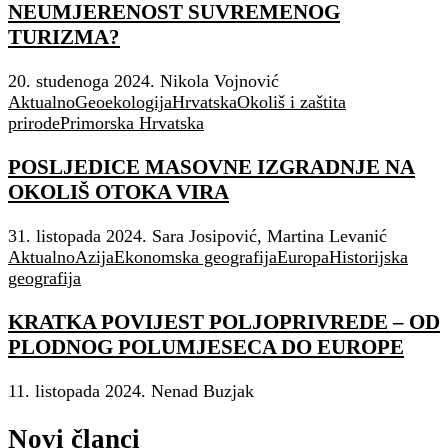
NEUMJERENOST SUVREMENOG
TURIZMA?
20. studenoga 2024.
Nikola Vojnović
Aktualno
Geoekologija
Hrvatska
Okoliš i zaštita
prirode
Primorska Hrvatska
POSLJEDICE MASOVNE IZGRADNJE NA
OKOLIŠ OTOKA VIRA
31. listopada 2024.
Sara Josipović, Martina Levanić
Aktualno
Azija
Ekonomska geografija
Europa
Historijska
geografija
KRATKA POVIJEST POLJOPRIVREDE – OD
PLODNOG POLUMJESECA DO EUROPE
11. listopada 2024.
Nenad Buzjak
Novi članci