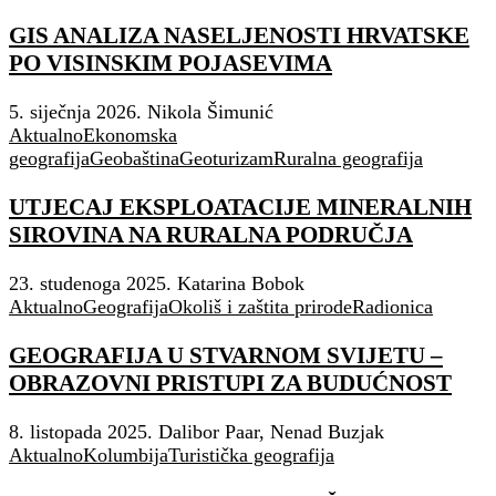
GIS ANALIZA NASELJENOSTI HRVATSKE
PO VISINSKIM POJASEVIMA
5. siječnja 2026.
Nikola Šimunić
Aktualno
Ekonomska
geografija
Geobaština
Geoturizam
Ruralna geografija
UTJECAJ EKSPLOATACIJE MINERALNIH
SIROVINA NA RURALNA PODRUČJA
23. studenoga 2025.
Katarina Bobok
Aktualno
Geografija
Okoliš i zaštita prirode
Radionica
GEOGRAFIJA U STVARNOM SVIJETU –
OBRAZOVNI PRISTUPI ZA BUDUĆNOST
8. listopada 2025.
Dalibor Paar, Nenad Buzjak
Aktualno
Kolumbija
Turistička geografija