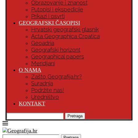
Obrazovanje i znanost
Putopisi i ekspedicije
Prikazi i osvrti
GEOGRAFSKI ČASOPISI
Hrvatski geografski glasnik
Acta Geographica Croatica
Geoadria
Geografski horizont
Geographical papers
Meridijani
O NAMA
Zašto Geografija.hr?
Suradnja
Podržite nas!
Uredništvo
KONTAKT
Pretraga
Pretraga