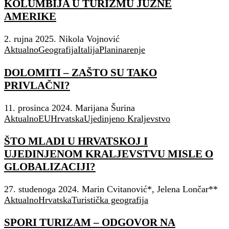
KOLUMBIJA U TURIZMU JUŽNE
AMERIKE
2. rujna 2025.
Nikola Vojnović
Aktualno
Geografija
Italija
Planinarenje
DOLOMITI – ZAŠTO SU TAKO
PRIVLAČNI?
11. prosinca 2024.
Marijana Šurina
Aktualno
EU
Hrvatska
Ujedinjeno Kraljevstvo
ŠTO MLADI U HRVATSKOJ I
UJEDINJENOM KRALJEVSTVU MISLE O
GLOBALIZACIJI?
27. studenoga 2024.
Marin Cvitanović*, Jelena Lončar**
Aktualno
Hrvatska
Turistička geografija
SPORI TURIZAM – ODGOVOR NA