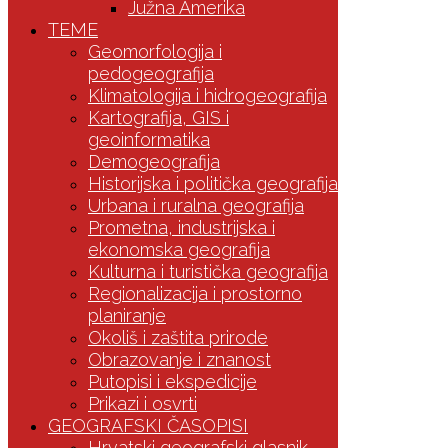
Južna Amerika
TEME
Geomorfologija i
pedogeografija
Klimatologija i hidrogeografija
Kartografija, GIS i
geoinformatika
Demogeografija
Historijska i politička geografija
Urbana i ruralna geografija
Prometna, industrijska i
ekonomska geografija
Kulturna i turistička geografija
Regionalizacija i prostorno
planiranje
Okoliš i zaštita prirode
Obrazovanje i znanost
Putopisi i ekspedicije
Prikazi i osvrti
GEOGRAFSKI ČASOPISI
Hrvatski geografski glasnik