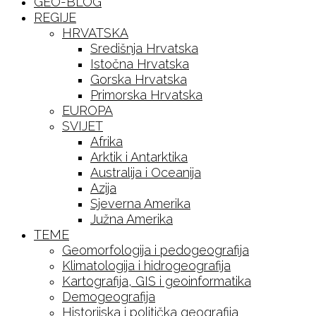
GEO-BLOG
REGIJE
HRVATSKA
Središnja Hrvatska
Istočna Hrvatska
Gorska Hrvatska
Primorska Hrvatska
EUROPA
SVIJET
Afrika
Arktik i Antarktika
Australija i Oceanija
Azija
Sjeverna Amerika
Južna Amerika
TEME
Geomorfologija i pedogeografija
Klimatologija i hidrogeografija
Kartografija, GIS i geoinformatika
Demogeografija
Historijska i politička geografija