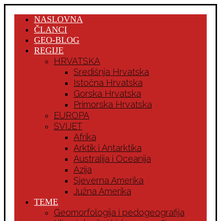
NASLOVNA
ČLANCI
GEO-BLOG
REGIJE
HRVATSKA
Središnja Hrvatska
Istočna Hrvatska
Gorska Hrvatska
Primorska Hrvatska
EUROPA
SVIJET
Afrika
Arktik i Antarktika
Australija i Oceanija
Azija
Sjeverna Amerika
Južna Amerika
TEME
Geomorfologija i pedogeografija