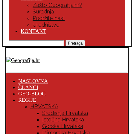
Zašto Geografija.hr?
Suradnja
Podržite nas!
Uredništvo
KONTAKT
Pretraga
NASLOVNA
ČLANCI
GEO-BLOG
REGIJE
HRVATSKA
Središnja Hrvatska
Istočna Hrvatska
Gorska Hrvatska
Primorska Hrvatska