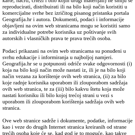
karte, nacrti, crteži i bilo kojih drugi materijali) ne smiju se
reproducirati, distribuirati ili na bilo koji način koristiti u
komercijalne svrhe bez izričitog pisanog pristanka portala
Geografija.hr i autora. Dokumenti, podaci i informacije
objavljeni na ovim web stranicama mogu se koristiti samo
za individualne potrebe korisnika uz poštivanje svih
autorskih i vlasničkih prava te prava trećih osoba.
Podaci prikazani na ovim web stranicama su ponuđeni u
svrhu edukacije i informiranja u najboljoj namjeri.
Geografija.hr se u potpunosti odriče svake odgovornosti (i)
koja na bilo koji način može nastati iz, ili je na bilo koji
način vezana za korištenje ovih web stranica, (ii) za bilo
koje radnje korisnika uporabom ili zlouporabom sadržaja
ovih web stranica, te za (iii) bilo kakvu štetu koja može
nastati korisniku ili bilo kojoj trećoj strani u vezi s
uporabom ili zlouporabom korištenja sadržaja ovih web
stranica.
Ove web stranice sadrže i dokumente, podatke, informacije
kao i veze do drugih Internet stranica kreiranih od strane
trećih osoba koje će se, kad god je to moguće, kao takve