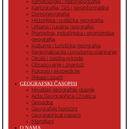
Klimatologija i hidrogeografija
Kartografija, GIS i geoinformatika
Demogeografija
Historijska i politička geografija
Urbana i ruralna geografija
Prometna, industrijska i ekonomska
geografija
Kulturna i turistička geografija
Regionalizacija i prostorno planiranje
Okoliš i zaštita prirode
Obrazovanje i znanost
Putopisi i ekspedicije
Prikazi i osvrti
GEOGRAFSKI ČASOPISI
Hrvatski geografski glasnik
Acta Geographica Croatica
Geoadria
Geografski horizont
Geographical papers
Meridijani
O NAMA