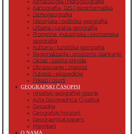
Klimatologija i hidrogeografija
Kartografija, GIS i geoinformatika
Demogeografija
Historijska i politička geografija
Urbana i ruralna geografija
Prometna, industrijska i ekonomska
geografija
Kulturna i turistička geografija
Regionalizacija i prostorno planiranje
Okoliš i zaštita prirode
Obrazovanje i znanost
Putopisi i ekspedicije
Prikazi i osvrti
GEOGRAFSKI ČASOPISI
Hrvatski geografski glasnik
Acta Geographica Croatica
Geoadria
Geografski horizont
Geographical papers
Meridijani
O NAMA