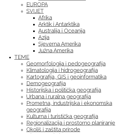
EUROPA
SVIJET
Afrika
Arktik i Antarktika
Australija i Oceanija
Azija
Sjeverna Amerika
Južna Amerika
TEME
Geomorfologija i pedogeografija
Klimatologija i hidrogeografija
Kartografija, GIS i geoinformatika
Demogeografija
Historijska i politička geografija
Urbana i ruralna geografija
Prometna, industrijska i ekonomska
geografija
Kulturna i turistička geografija
Regionalizacija i prostorno planiranje
Okoliš i zaštita prirode