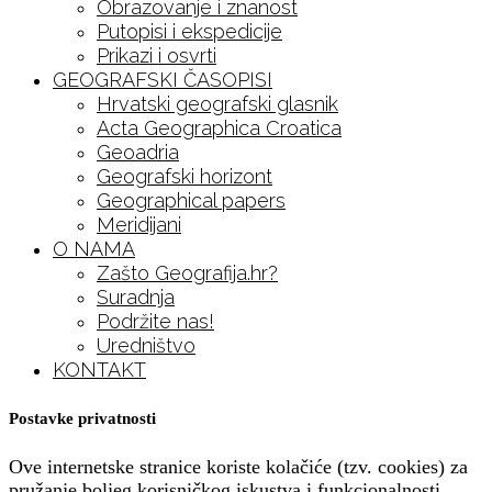
Obrazovanje i znanost
Putopisi i ekspedicije
Prikazi i osvrti
GEOGRAFSKI ČASOPISI
Hrvatski geografski glasnik
Acta Geographica Croatica
Geoadria
Geografski horizont
Geographical papers
Meridijani
O NAMA
Zašto Geografija.hr?
Suradnja
Podržite nas!
Uredništvo
KONTAKT
Postavke privatnosti
Ove internetske stranice koriste kolačiće (tzv. cookies) za
pružanje boljeg korisničkog iskustva i funkcionalnosti.