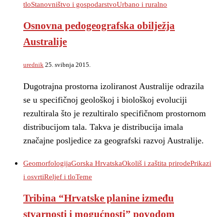
tlo
Stanovništvo i gospodarstvo
Urbano i ruralno
Osnovna pedogeografska obilježja
Australije
urednik
25. svibnja 2015.
Dugotrajna prostorna izoliranost Australije odrazila
se u specifičnoj geološkoj i biološkoj evoluciji
rezultirala što je rezultiralo specifičnom prostornom
distribucijom tala. Takva je distribucija imala
značajne posljedice za geografski razvoj Australije.
Geomorfologija
Gorska Hrvatska
Okoliš i zaštita prirode
Prikazi
i osvrti
Reljef i tlo
Teme
Tribina “Hrvatske planine između
stvarnosti i mogućnosti” povodom