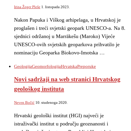
Irina Žeger Pleše
1. listopada 2023.
Nakon Papuka i Viškog arhipelaga, u Hrvatskoj je
proglašen i treći svjetski geopark UNESCO-a. Na 8.
sjednici održanoj u Marrākešu (Maroko) Vijeće
UNESCO-ovih svjetskih geoparkova prihvatilo je
nominaciju Geoparka Biokovo-Imotska …
Geologija
Geomorfologija
Hrvatska
Preporuke
Novi sadržaji na web stranici Hrvatskog
geološkog instituta
Neven Bočić
10. studenoga 2020.
Hrvatski geološki institut (HGI) najveći je
istraživački institut u području geoznanosti i