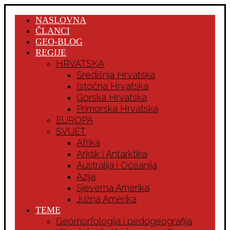
NASLOVNA
ČLANCI
GEO-BLOG
REGIJE
HRVATSKA
Središnja Hrvatska
Istočna Hrvatska
Gorska Hrvatska
Primorska Hrvatska
EUROPA
SVIJET
Afrika
Arktik i Antarktika
Australija i Oceanija
Azija
Sjeverna Amerika
Južna Amerika
TEME
Geomorfologija i pedogeografija