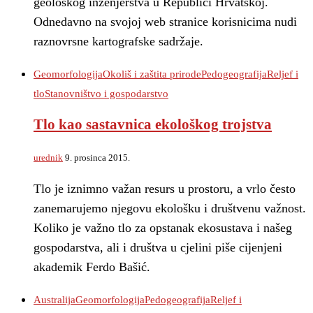
geološkog inženjerstva u Republici Hrvatskoj.
Odnedavno na svojoj web stranice korisnicima nudi
raznovrsne kartografske sadržaje.
Geomorfologija
Okoliš i zaštita prirode
Pedogeografija
Reljef i
tlo
Stanovništvo i gospodarstvo
Tlo kao sastavnica ekološkog trojstva
urednik
9. prosinca 2015.
Tlo je iznimno važan resurs u prostoru, a vrlo često
zanemarujemo njegovu ekološku i društvenu važnost.
Koliko je važno tlo za opstanak ekosustava i našeg
gospodarstva, ali i društva u cjelini piše cijenjeni
akademik Ferdo Bašić.
Australija
Geomorfologija
Pedogeografija
Reljef i