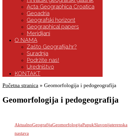
Acta Geographica Croatica
Geoadria
Geografski horizont
Geographical papers
Meridijani
O NAMA
Zašto Geografija.hr?
Suradnja
Podržite nas!
Uredništvo
KONTAKT
Početna stranica
»
Geomorfologija i pedogeografija
Geomorfologija i pedogeografija
Aktualno
Geografija
Geomorfologija
Papuk
Slavonija
terenska
nastava