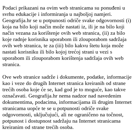
Podaci prikazani na ovim web stranicama su ponuđeni u
svrhu edukacije i informiranja u najboljoj namjeri.
Geografija.hr se u potpunosti odriče svake odgovornosti (i)
koja na bilo koji način može nastati iz, ili je na bilo koji
način vezana za korištenje ovih web stranica, (ii) za bilo
koje radnje korisnika uporabom ili zlouporabom sadržaja
ovih web stranica, te za (iii) bilo kakvu štetu koja može
nastati korisniku ili bilo kojoj trećoj strani u vezi s
uporabom ili zlouporabom korištenja sadržaja ovih web
stranica.
Ove web stranice sadrže i dokumente, podatke, informacije
kao i veze do drugih Internet stranica kreiranih od strane
trećih osoba koje će se, kad god je to moguće, kao takve
označavati. Geografija.hr nema nadzor nad navedenim
dokumentima, podacima, informacijama ili drugim Internet
stranicama uopće te se u potpunosti odriče svake
odgovornosti, uključujući, ali ne ograničeno na točnost,
potpunost i dostupnost sadržaju na Internet stranicama
kreiranim od strane trećih osoba.