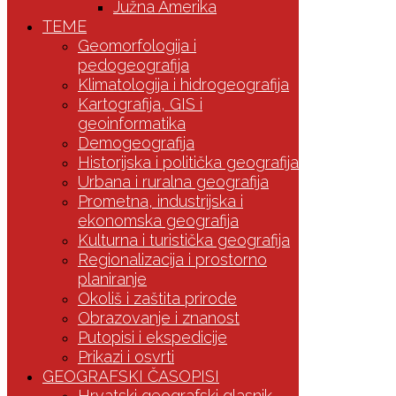
Južna Amerika
TEME
Geomorfologija i
pedogeografija
Klimatologija i hidrogeografija
Kartografija, GIS i
geoinformatika
Demogeografija
Historijska i politička geografija
Urbana i ruralna geografija
Prometna, industrijska i
ekonomska geografija
Kulturna i turistička geografija
Regionalizacija i prostorno
planiranje
Okoliš i zaštita prirode
Obrazovanje i znanost
Putopisi i ekspedicije
Prikazi i osvrti
GEOGRAFSKI ČASOPISI
Hrvatski geografski glasnik