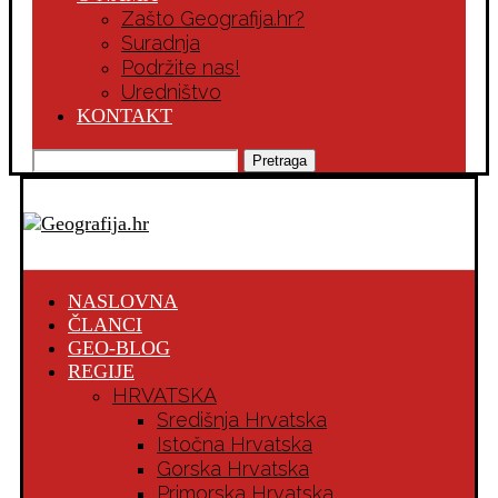
Zašto Geografija.hr?
Suradnja
Podržite nas!
Uredništvo
KONTAKT
Pretraga
NASLOVNA
ČLANCI
GEO-BLOG
REGIJE
HRVATSKA
Središnja Hrvatska
Istočna Hrvatska
Gorska Hrvatska
Primorska Hrvatska