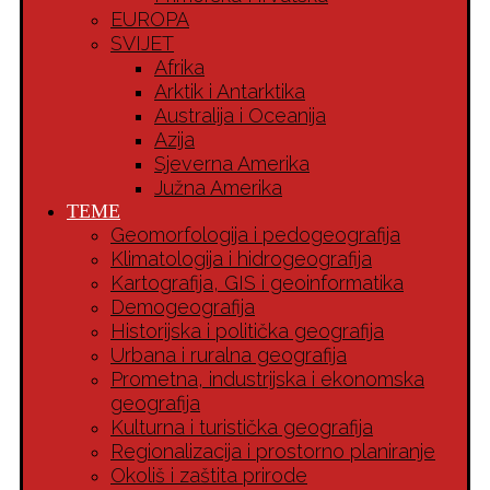
EUROPA
SVIJET
Afrika
Arktik i Antarktika
Australija i Oceanija
Azija
Sjeverna Amerika
Južna Amerika
TEME
Geomorfologija i pedogeografija
Klimatologija i hidrogeografija
Kartografija, GIS i geoinformatika
Demogeografija
Historijska i politička geografija
Urbana i ruralna geografija
Prometna, industrijska i ekonomska
geografija
Kulturna i turistička geografija
Regionalizacija i prostorno planiranje
Okoliš i zaštita prirode