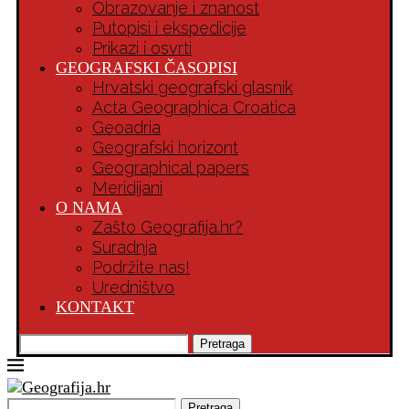
Obrazovanje i znanost
Putopisi i ekspedicije
Prikazi i osvrti
GEOGRAFSKI ČASOPISI
Hrvatski geografski glasnik
Acta Geographica Croatica
Geoadria
Geografski horizont
Geographical papers
Meridijani
O NAMA
Zašto Geografija.hr?
Suradnja
Podržite nas!
Uredništvo
KONTAKT
Pretraga
Pretraga