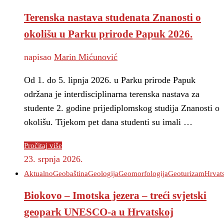
Terenska nastava studenata Znanosti o
okolišu u Parku prirode Papuk 2026.
napisao
Marin Mićunović
Od 1. do 5. lipnja 2026. u Parku prirode Papuk
održana je interdisciplinarna terenska nastava za
studente 2. godine prijediplomskog studija Znanosti o
okolišu. Tijekom pet dana studenti su imali …
Pročitaj više
23. srpnja 2026.
Aktualno
Geobaština
Geologija
Geomorfologija
Geoturizam
Hrvat
Biokovo – Imotska jezera – treći svjetski
geopark UNESCO-a u Hrvatskoj