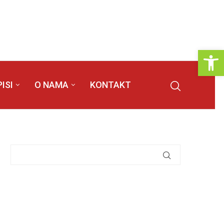
Op
ISI
O NAMA
KONTAKT