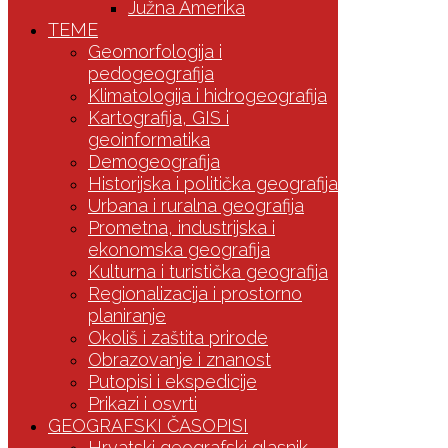
Južna Amerika
TEME
Geomorfologija i
pedogeografija
Klimatologija i hidrogeografija
Kartografija, GIS i
geoinformatika
Demogeografija
Historijska i politička geografija
Urbana i ruralna geografija
Prometna, industrijska i
ekonomska geografija
Kulturna i turistička geografija
Regionalizacija i prostorno
planiranje
Okoliš i zaštita prirode
Obrazovanje i znanost
Putopisi i ekspedicije
Prikazi i osvrti
GEOGRAFSKI ČASOPISI
Hrvatski geografski glasnik