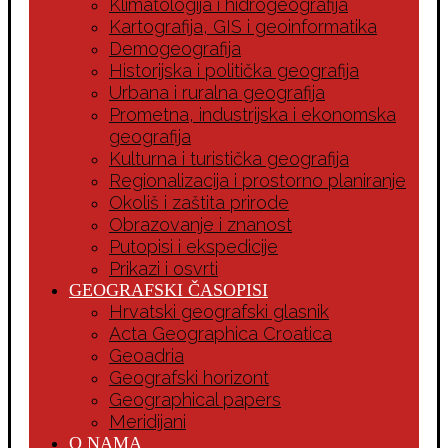
Klimatologija i hidrogeografija
Kartografija, GIS i geoinformatika
Demogeografija
Historijska i politička geografija
Urbana i ruralna geografija
Prometna, industrijska i ekonomska
geografija
Kulturna i turistička geografija
Regionalizacija i prostorno planiranje
Okoliš i zaštita prirode
Obrazovanje i znanost
Putopisi i ekspedicije
Prikazi i osvrti
GEOGRAFSKI ČASOPISI
Hrvatski geografski glasnik
Acta Geographica Croatica
Geoadria
Geografski horizont
Geographical papers
Meridijani
O NAMA