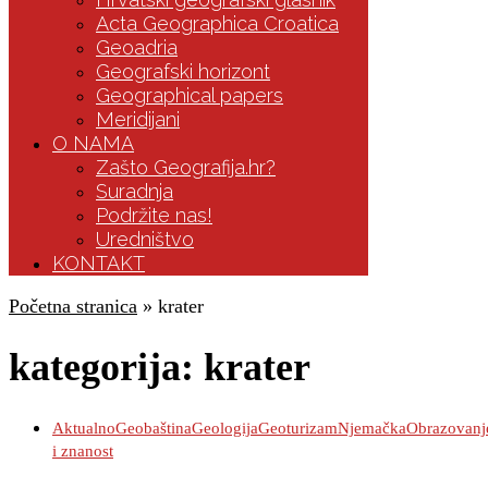
Acta Geographica Croatica
Geoadria
Geografski horizont
Geographical papers
Meridijani
O NAMA
Zašto Geografija.hr?
Suradnja
Podržite nas!
Uredništvo
KONTAKT
Početna stranica
»
krater
kategorija:
krater
Aktualno
Geobaština
Geologija
Geoturizam
Njemačka
Obrazovanj
i znanost