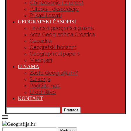
Obrazovanje i znanost
Putopisi i ekspedicije
Prikazi i osvrti
GEOGRAFSKI ČASOPISI
Hrvatski geografski glasnik
Acta Geographica Croatica
Geoadria
Geografski horizont
Geographical papers
Meridijani
O NAMA
Zašto Geografija.hr?
Suradnja
Podržite nas!
Uredništvo
KONTAKT
Pretraga
Pretraga