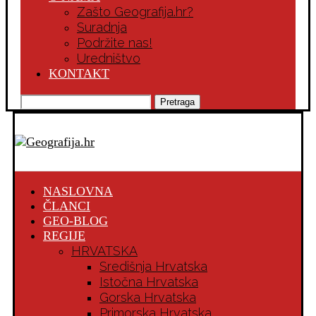
Zašto Geografija.hr?
Suradnja
Podržite nas!
Uredništvo
KONTAKT
Pretraga
NASLOVNA
ČLANCI
GEO-BLOG
REGIJE
HRVATSKA
Središnja Hrvatska
Istočna Hrvatska
Gorska Hrvatska
Primorska Hrvatska