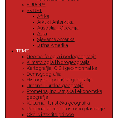
EUROPA
SVIJET
Afrika
Arktik i Antarktika
Australija i Oceanija
Azija
Sjeverna Amerika
Južna Amerika
TEME
Geomorfologija i pedogeografija
Klimatologija i hidrogeografija
Kartografija, GIS i geoinformatika
Demogeografija
Historijska i politička geografija
Urbana i ruralna geografija
Prometna, industrijska i ekonomska
geografija
Kulturna i turistička geografija
Regionalizacija i prostorno planiranje
Okoliš i zaštita prirode