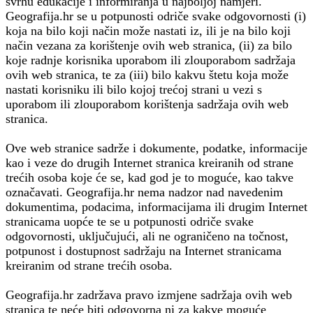
svrhu edukacije i informiranja u najboljoj namjeri.
Geografija.hr se u potpunosti odriče svake odgovornosti (i)
koja na bilo koji način može nastati iz, ili je na bilo koji
način vezana za korištenje ovih web stranica, (ii) za bilo
koje radnje korisnika uporabom ili zlouporabom sadržaja
ovih web stranica, te za (iii) bilo kakvu štetu koja može
nastati korisniku ili bilo kojoj trećoj strani u vezi s
uporabom ili zlouporabom korištenja sadržaja ovih web
stranica.
Ove web stranice sadrže i dokumente, podatke, informacije
kao i veze do drugih Internet stranica kreiranih od strane
trećih osoba koje će se, kad god je to moguće, kao takve
označavati. Geografija.hr nema nadzor nad navedenim
dokumentima, podacima, informacijama ili drugim Internet
stranicama uopće te se u potpunosti odriče svake
odgovornosti, uključujući, ali ne ograničeno na točnost,
potpunost i dostupnost sadržaju na Internet stranicama
kreiranim od strane trećih osoba.
Geografija.hr zadržava pravo izmjene sadržaja ovih web
stranica te neće biti odgovorna ni za kakve moguće