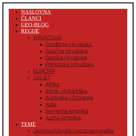
NASLOVNA
ČLANCI
GEO-BLOG
REGIJE
HRVATSKA
Središnja Hrvatska
Istočna Hrvatska
Gorska Hrvatska
Primorska Hrvatska
EUROPA
SVIJET
Afrika
Arktik i Antarktika
Australija i Oceanija
Azija
Sjeverna Amerika
Južna Amerika
TEME
Geomorfologija i pedogeografija