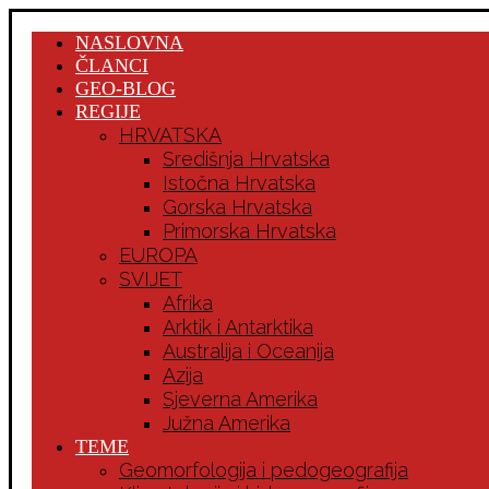
NASLOVNA
ČLANCI
GEO-BLOG
REGIJE
HRVATSKA
Središnja Hrvatska
Istočna Hrvatska
Gorska Hrvatska
Primorska Hrvatska
EUROPA
SVIJET
Afrika
Arktik i Antarktika
Australija i Oceanija
Azija
Sjeverna Amerika
Južna Amerika
TEME
Geomorfologija i pedogeografija