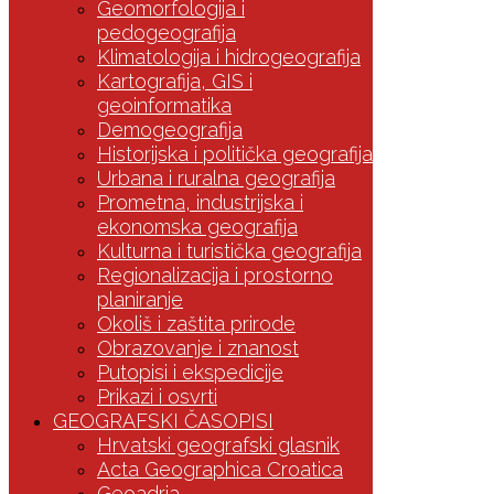
Geomorfologija i
pedogeografija
Klimatologija i hidrogeografija
Kartografija, GIS i
geoinformatika
Demogeografija
Historijska i politička geografija
Urbana i ruralna geografija
Prometna, industrijska i
ekonomska geografija
Kulturna i turistička geografija
Regionalizacija i prostorno
planiranje
Okoliš i zaštita prirode
Obrazovanje i znanost
Putopisi i ekspedicije
Prikazi i osvrti
GEOGRAFSKI ČASOPISI
Hrvatski geografski glasnik
Acta Geographica Croatica
Geoadria