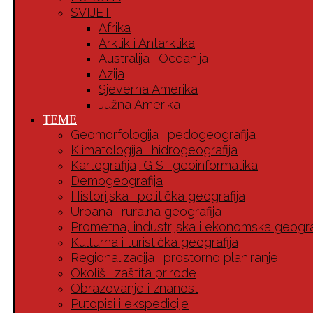
SVIJET
Afrika
Arktik i Antarktika
Australija i Oceanija
Azija
Sjeverna Amerika
Južna Amerika
TEME
Geomorfologija i pedogeografija
Klimatologija i hidrogeografija
Kartografija, GIS i geoinformatika
Demogeografija
Historijska i politička geografija
Urbana i ruralna geografija
Prometna, industrijska i ekonomska geogra
Kulturna i turistička geografija
Regionalizacija i prostorno planiranje
Okoliš i zaštita prirode
Obrazovanje i znanost
Putopisi i ekspedicije