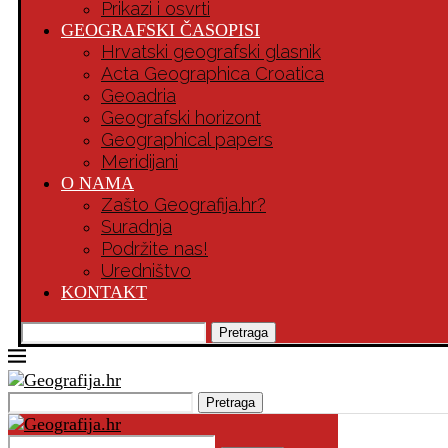
Prikazi i osvrti
GEOGRAFSKI ČASOPISI
Hrvatski geografski glasnik
Acta Geographica Croatica
Geoadria
Geografski horizont
Geographical papers
Meridijani
O NAMA
Zašto Geografija.hr?
Suradnja
Podržite nas!
Uredništvo
KONTAKT
Pretraga
Pretraga