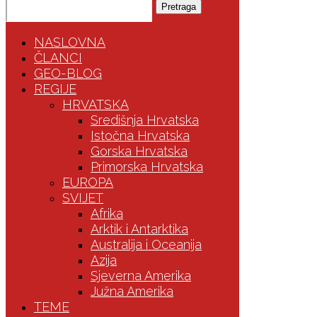
Pretraga
NASLOVNA
ČLANCI
GEO-BLOG
REGIJE
HRVATSKA
Središnja Hrvatska
Istočna Hrvatska
Gorska Hrvatska
Primorska Hrvatska
EUROPA
SVIJET
Afrika
Arktik i Antarktika
Australija i Oceanija
Azija
Sjeverna Amerika
Južna Amerika
TEME