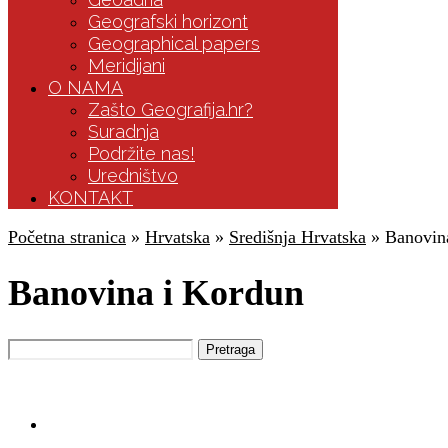
Geografski horizont
Geographical papers
Meridijani
O NAMA
Zašto Geografija.hr?
Suradnja
Podržite nas!
Uredništvo
KONTAKT
Početna stranica
»
Hrvatska
»
Središnja Hrvatska
»
Banovin
Banovina i Kordun