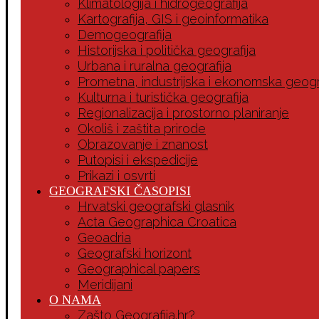
Klimatologija i hidrogeografija
Kartografija, GIS i geoinformatika
Demogeografija
Historijska i politička geografija
Urbana i ruralna geografija
Prometna, industrijska i ekonomska geogr
Kulturna i turistička geografija
Regionalizacija i prostorno planiranje
Okoliš i zaštita prirode
Obrazovanje i znanost
Putopisi i ekspedicije
Prikazi i osvrti
GEOGRAFSKI ČASOPISI
Hrvatski geografski glasnik
Acta Geographica Croatica
Geoadria
Geografski horizont
Geographical papers
Meridijani
O NAMA
Zašto Geografija.hr?