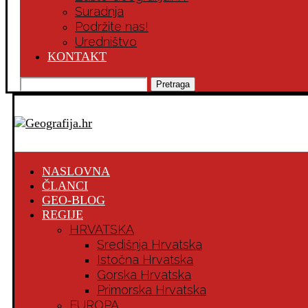
Suradnja
Podržite nas!
Uredništvo
KONTAKT
Pretraga
NASLOVNA
ČLANCI
GEO-BLOG
REGIJE
HRVATSKA
Središnja Hrvatska
Istočna Hrvatska
Gorska Hrvatska
Primorska Hrvatska
EUROPA