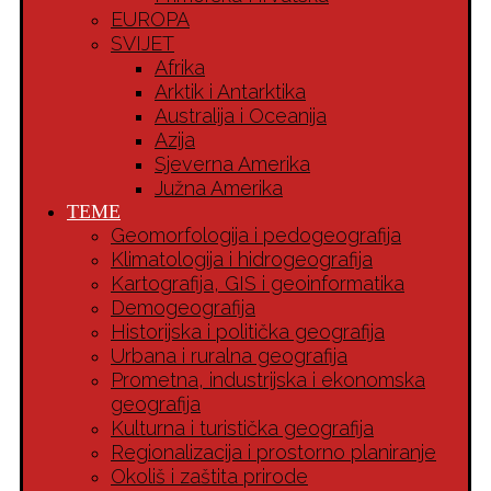
EUROPA
SVIJET
Afrika
Arktik i Antarktika
Australija i Oceanija
Azija
Sjeverna Amerika
Južna Amerika
TEME
Geomorfologija i pedogeografija
Klimatologija i hidrogeografija
Kartografija, GIS i geoinformatika
Demogeografija
Historijska i politička geografija
Urbana i ruralna geografija
Prometna, industrijska i ekonomska
geografija
Kulturna i turistička geografija
Regionalizacija i prostorno planiranje
Okoliš i zaštita prirode