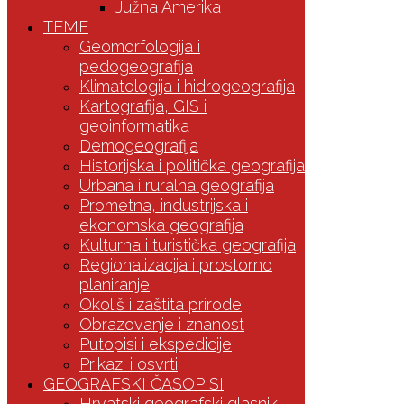
Južna Amerika
TEME
Geomorfologija i
pedogeografija
Klimatologija i hidrogeografija
Kartografija, GIS i
geoinformatika
Demogeografija
Historijska i politička geografija
Urbana i ruralna geografija
Prometna, industrijska i
ekonomska geografija
Kulturna i turistička geografija
Regionalizacija i prostorno
planiranje
Okoliš i zaštita prirode
Obrazovanje i znanost
Putopisi i ekspedicije
Prikazi i osvrti
GEOGRAFSKI ČASOPISI
Hrvatski geografski glasnik