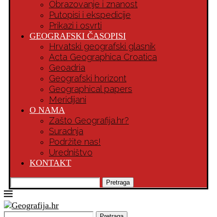
Obrazovanje i znanost
Putopisi i ekspedicije
Prikazi i osvrti
GEOGRAFSKI ČASOPISI
Hrvatski geografski glasnik
Acta Geographica Croatica
Geoadria
Geografski horizont
Geographical papers
Meridijani
O NAMA
Zašto Geografija.hr?
Suradnja
Podržite nas!
Uredništvo
KONTAKT
Pretraga
Pretraga