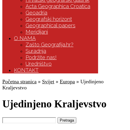
Acta Geographica Croatica
Geoadria
Geografski horizont
Geographical papers
Meridijani
O NAMA
Zašto Geografija.hr?
Suradnja
Podržite nas!
Uredništvo
KONTAKT
Početna stranica
»
Svijet
»
Europa
»
Ujedinjeno
Kraljevstvo
Ujedinjeno Kraljevstvo