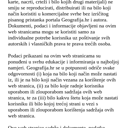
karte, nacrti, crteži i bilo kojih drugi materijali) ne
smiju se reproducirati, distribuirati ili na bilo koji
način koristiti u komercijalne svrhe bez izričitog
pisanog pristanka portala Geografija.hr i autora.
Dokumenti, podaci i informacije objavljeni na ovim
web stranicama mogu se koristiti samo za
individualne potrebe korisnika uz poštivanje svih
autorskih i vlasničkih prava te prava trećih osoba.
Podaci prikazani na ovim web stranicama su
ponuđeni u svrhu edukacije i informiranja u najboljoj
namjeri. Geografija.hr se u potpunosti odriče svake
odgovornosti (i) koja na bilo koji način može nastati
iz, ili je na bilo koji način vezana za korištenje ovih
web stranica, (ii) za bilo koje radnje korisnika
uporabom ili zlouporabom sadržaja ovih web
stranica, te za (iii) bilo kakvu štetu koja može nastati
korisniku ili bilo kojoj trećoj strani u vezi s
uporabom ili zlouporabom korištenja sadržaja ovih
web stranica.
Ove web stranice sadrže i dokumente, podatke,