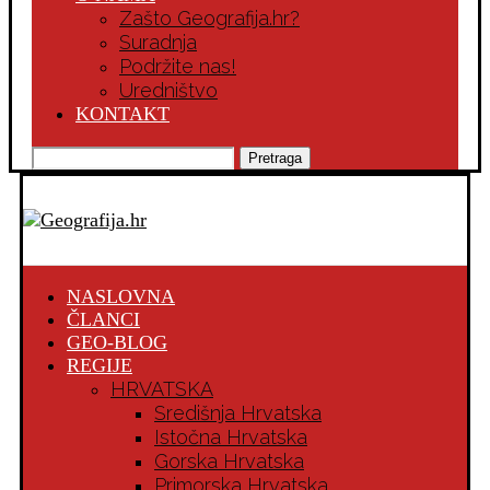
Zašto Geografija.hr?
Suradnja
Podržite nas!
Uredništvo
KONTAKT
Pretraga
NASLOVNA
ČLANCI
GEO-BLOG
REGIJE
HRVATSKA
Središnja Hrvatska
Istočna Hrvatska
Gorska Hrvatska
Primorska Hrvatska