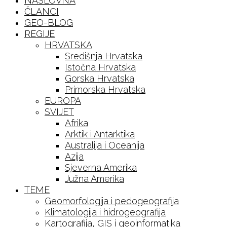
NASLOVNA
ČLANCI
GEO-BLOG
REGIJE
HRVATSKA
Središnja Hrvatska
Istočna Hrvatska
Gorska Hrvatska
Primorska Hrvatska
EUROPA
SVIJET
Afrika
Arktik i Antarktika
Australija i Oceanija
Azija
Sjeverna Amerika
Južna Amerika
TEME
Geomorfologija i pedogeografija
Klimatologija i hidrogeografija
Kartografija, GIS i geoinformatika