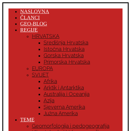
NASLOVNA
ČLANCI
GEO-BLOG
REGIJE
HRVATSKA
Središnja Hrvatska
Istočna Hrvatska
Gorska Hrvatska
Primorska Hrvatska
EUROPA
SVIJET
Afrika
Arktik i Antarktika
Australija i Oceanija
Azija
Sjeverna Amerika
Južna Amerika
TEME
Geomorfologija i pedogeografija