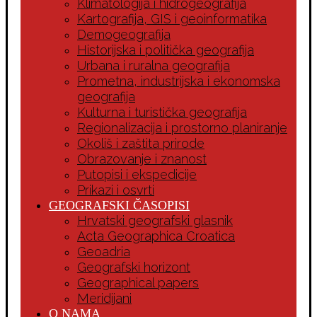
Klimatologija i hidrogeografija
Kartografija, GIS i geoinformatika
Demogeografija
Historijska i politička geografija
Urbana i ruralna geografija
Prometna, industrijska i ekonomska
geografija
Kulturna i turistička geografija
Regionalizacija i prostorno planiranje
Okoliš i zaštita prirode
Obrazovanje i znanost
Putopisi i ekspedicije
Prikazi i osvrti
GEOGRAFSKI ČASOPISI
Hrvatski geografski glasnik
Acta Geographica Croatica
Geoadria
Geografski horizont
Geographical papers
Meridijani
O NAMA