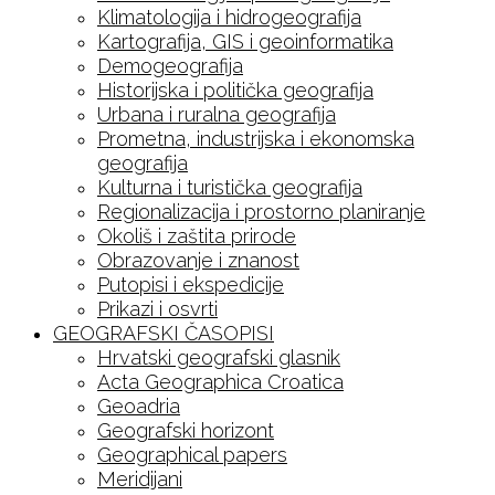
Klimatologija i hidrogeografija
Kartografija, GIS i geoinformatika
Demogeografija
Historijska i politička geografija
Urbana i ruralna geografija
Prometna, industrijska i ekonomska
geografija
Kulturna i turistička geografija
Regionalizacija i prostorno planiranje
Okoliš i zaštita prirode
Obrazovanje i znanost
Putopisi i ekspedicije
Prikazi i osvrti
GEOGRAFSKI ČASOPISI
Hrvatski geografski glasnik
Acta Geographica Croatica
Geoadria
Geografski horizont
Geographical papers
Meridijani