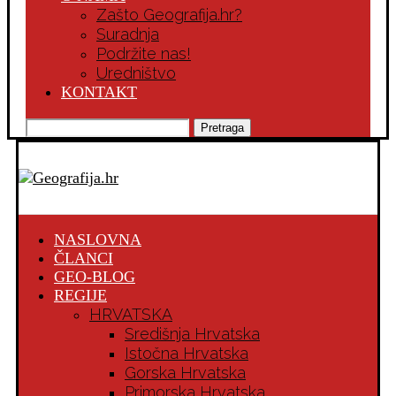
Zašto Geografija.hr?
Suradnja
Podržite nas!
Uredništvo
KONTAKT
Pretraga
NASLOVNA
ČLANCI
GEO-BLOG
REGIJE
HRVATSKA
Središnja Hrvatska
Istočna Hrvatska
Gorska Hrvatska
Primorska Hrvatska