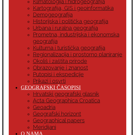
Klimatologija i hidrogeografija
Kartografija, GIS i geoinformatika
Demogeografija
Historijska i politička geografija
Urbana i ruralna geografija
Prometna, industrijska i ekonomska
geografija
Kulturna i turistička geografija
Regionalizacija i prostorno planiranje
Okoliš i zaštita prirode
Obrazovanje i znanost
Putopisi i ekspedicije
Prikazi i osvrti
GEOGRAFSKI ČASOPISI
Hrvatski geografski glasnik
Acta Geographica Croatica
Geoadria
Geografski horizont
Geographical papers
Meridijani
O NAMA