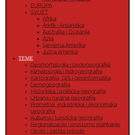
EUROPA
SVIJET
Afrika
Arktik i Antarktika
Australija i Oceanija
Azija
Sjeverna Amerika
Južna Amerika
TEME
Geomorfologija i pedogeografija
Klimatologija i hidrogeografija
Kartografija, GIS i geoinformatika
Demogeografija
Historijska i politička geografija
Urbana i ruralna geografija
Prometna, industrijska i ekonomska
geografija
Kulturna i turistička geografija
Regionalizacija i prostorno planiranje
Okoliš i zaštita prirode