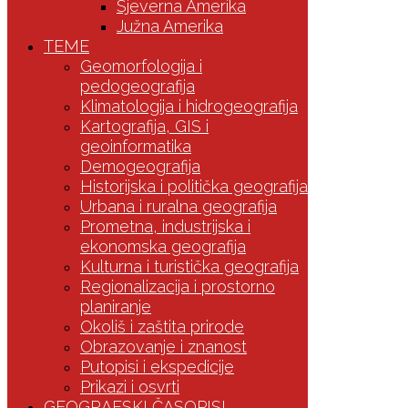
Sjeverna Amerika
Južna Amerika
TEME
Geomorfologija i
pedogeografija
Klimatologija i hidrogeografija
Kartografija, GIS i
geoinformatika
Demogeografija
Historijska i politička geografija
Urbana i ruralna geografija
Prometna, industrijska i
ekonomska geografija
Kulturna i turistička geografija
Regionalizacija i prostorno
planiranje
Okoliš i zaštita prirode
Obrazovanje i znanost
Putopisi i ekspedicije
Prikazi i osvrti
GEOGRAFSKI ČASOPISI