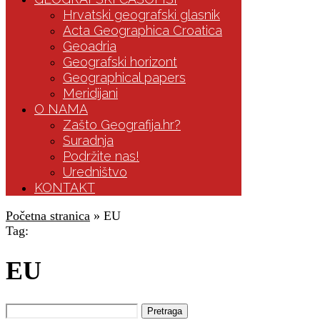
Hrvatski geografski glasnik
Acta Geographica Croatica
Geoadria
Geografski horizont
Geographical papers
Meridijani
O NAMA
Zašto Geografija.hr?
Suradnja
Podržite nas!
Uredništvo
KONTAKT
Početna stranica
»
EU
Tag:
EU