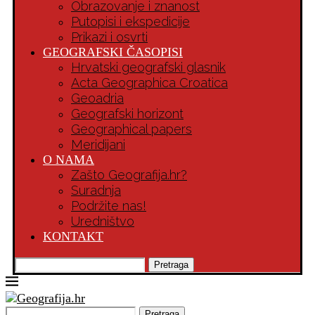
Obrazovanje i znanost
Putopisi i ekspedicije
Prikazi i osvrti
GEOGRAFSKI ČASOPISI
Hrvatski geografski glasnik
Acta Geographica Croatica
Geoadria
Geografski horizont
Geographical papers
Meridijani
O NAMA
Zašto Geografija.hr?
Suradnja
Podržite nas!
Uredništvo
KONTAKT
Pretraga
Pretraga