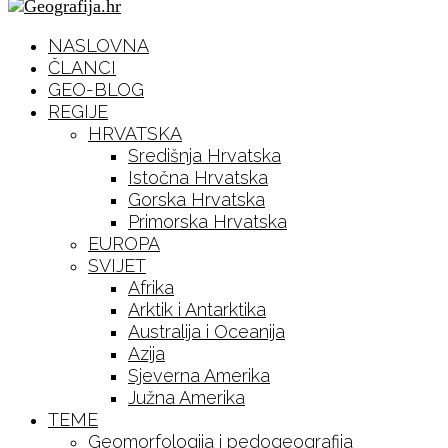
NASLOVNA
ČLANCI
GEO-BLOG
REGIJE
HRVATSKA
Središnja Hrvatska
Istočna Hrvatska
Gorska Hrvatska
Primorska Hrvatska
EUROPA
SVIJET
Afrika
Arktik i Antarktika
Australija i Oceanija
Azija
Sjeverna Amerika
Južna Amerika
TEME
Geomorfologija i pedogeografija