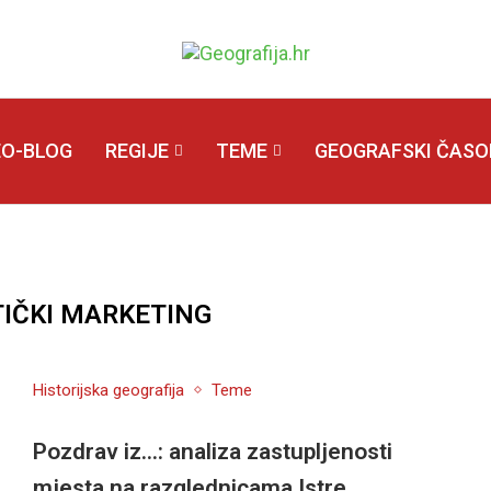
EO-BLOG
REGIJE
TEME
GEOGRAFSKI ČASOP
TIČKI MARKETING
Historijska geografija
Teme
Pozdrav iz…: analiza zastupljenosti
mjesta na razglednicama Istre