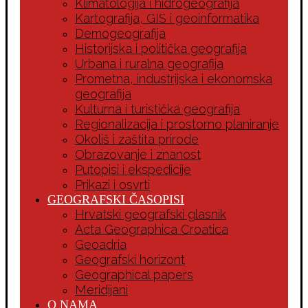
Klimatologija i hidrogeografija
Kartografija, GIS i geoinformatika
Demogeografija
Historijska i politička geografija
Urbana i ruralna geografija
Prometna, industrijska i ekonomska
geografija
Kulturna i turistička geografija
Regionalizacija i prostorno planiranje
Okoliš i zaštita prirode
Obrazovanje i znanost
Putopisi i ekspedicije
Prikazi i osvrti
GEOGRAFSKI ČASOPISI
Hrvatski geografski glasnik
Acta Geographica Croatica
Geoadria
Geografski horizont
Geographical papers
Meridijani
O NAMA