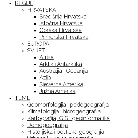
REGIJE
HRVATSKA
Središnja Hrvatska
Istočna Hrvatska
Gorska Hrvatska
Primorska Hrvatska
EUROPA
SVIJET
Afrika
Arktik i Antarktika
Australija i Oceanija
Azija
Sjeverna Amerika
Južna Amerika
TEME
Geomorfologija i pedogeografija
Klimatologija i hidrogeografija
Kartografija, GIS i geoinformatika
Demogeografija
Historijska i politička geografija