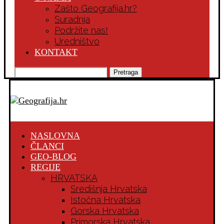
Zašto Geografija.hr?
Suradnja
Podržite nas!
Uredništvo
KONTAKT
Pretraga
NASLOVNA
ČLANCI
GEO-BLOG
REGIJE
HRVATSKA
Središnja Hrvatska
Istočna Hrvatska
Gorska Hrvatska
Primorska Hrvatska