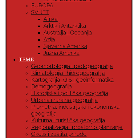
EUROPA
SVIJET
Afrika
Arktik i Antarktika
Australija i Oceanija
Azija
Sjeverna Amerika
Južna Amerika
TEME
Geomorfologija i pedogeografija
Klimatologija i hidrogeografija
Kartografija, GIS i geoinformatika
Demogeografija
Historijska i politička geografija
Urbana i ruralna geografija
Prometna, industrijska i ekonomska
geografija
Kulturna i turistička geografija
Regionalizacija i prostorno planiranje
Okoliš i zaštita prirode