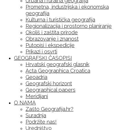
Urbana i ruralna geografija
Prometna, industrijska i ekonomska
geografija
Kulturna i turistička geografija
Regionalizacija i prostorno planiranje
Okoliš i zaštita prirode
Obrazovanje i znanost
Putopisi i ekspedicije
Prikazi i osvrti
GEOGRAFSKI ČASOPISI
Hrvatski geografski glasnik
Acta Geographica Croatica
Geoadria
Geografski horizont
Geographical papers
Meridijani
O NAMA
Zašto Geografija.hr?
Suradnja
Podržite nas!
Uredništvo