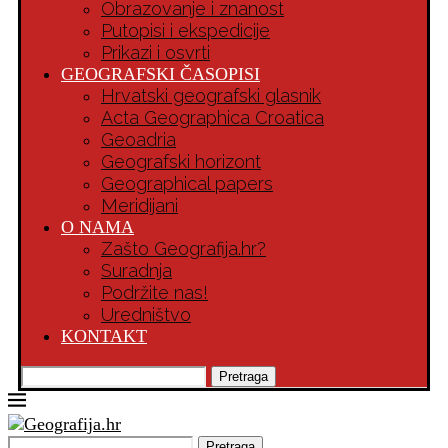
Obrazovanje i znanost
Putopisi i ekspedicije
Prikazi i osvrti
GEOGRAFSKI ČASOPISI
Hrvatski geografski glasnik
Acta Geographica Croatica
Geoadria
Geografski horizont
Geographical papers
Meridijani
O NAMA
Zašto Geografija.hr?
Suradnja
Podržite nas!
Uredništvo
KONTAKT
Pretraga
Pretraga