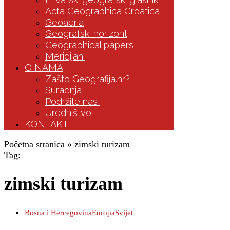
Acta Geographica Croatica
Geoadria
Geografski horizont
Geographical papers
Meridijani
O NAMA
Zašto Geografija.hr?
Suradnja
Podržite nas!
Uredništvo
KONTAKT
Početna stranica
»
zimski turizam
Tag:
zimski turizam
Bosna i Hercegovina
Europa
Svijet