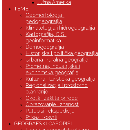
Južna Amerika
TEME
Geomorfologija i
pedogeografija
Klimatologija i hidrogeografija
Kartografija, GIS i
geoinformatika
Demogeografija
Historijska i politička geografija
Urbana i ruralna geografija
Prometna, industrijska i
ekonomska geografija
Kulturna i turistička geografija
Regionalizacija i prostorno
planiranje
Okoliš i zaštita prirode
Obrazovanje i znanost
Putopisi i ekspedicije
Prikazi i osvrti
GEOGRAFSKI ČASOPISI
Hrvatski geografski glasnik