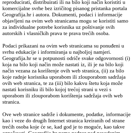
reproducirati, distribuirati ili na bilo koji način koristiti u
komercijalne svrhe bez izričitog pisanog pristanka portala
Geografija.hr i autora. Dokumenti, podaci i informacije
objavljeni na ovim web stranicama mogu se koristiti samo
za individualne potrebe korisnika uz poštivanje svih
autorskih i vlasničkih prava te prava trećih osoba.
Podaci prikazani na ovim web stranicama su ponuđeni u
svrhu edukacije i informiranja u najboljoj namjeri.
Geografija.hr se u potpunosti odriče svake odgovornosti (i)
koja na bilo koji način može nastati iz, ili je na bilo koji
način vezana za korištenje ovih web stranica, (ii) za bilo
koje radnje korisnika uporabom ili zlouporabom sadržaja
ovih web stranica, te za (iii) bilo kakvu štetu koja može
nastati korisniku ili bilo kojoj trećoj strani u vezi s
uporabom ili zlouporabom korištenja sadržaja ovih web
stranica.
Ove web stranice sadrže i dokumente, podatke, informacije
kao i veze do drugih Internet stranica kreiranih od strane
trećih osoba koje će se, kad god je to moguće, kao takve
označavati. Geografija.hr nema nadzor nad navedenim