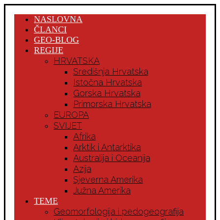
NASLOVNA
ČLANCI
GEO-BLOG
REGIJE
HRVATSKA
Središnja Hrvatska
Istočna Hrvatska
Gorska Hrvatska
Primorska Hrvatska
EUROPA
SVIJET
Afrika
Arktik i Antarktika
Australija i Oceanija
Azija
Sjeverna Amerika
Južna Amerika
TEME
Geomorfologija i pedogeografija