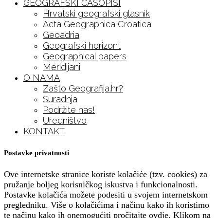
GEOGRAFSKI ČASOPISI
Hrvatski geografski glasnik
Acta Geographica Croatica
Geoadria
Geografski horizont
Geographical papers
Meridijani
O NAMA
Zašto Geografija.hr?
Suradnja
Podržite nas!
Uredništvo
KONTAKT
Postavke privatnosti
Ove internetske stranice koriste kolačiće (tzv. cookies) za
pružanje boljeg korisničkog iskustva i funkcionalnosti.
Postavke kolačića možete podesiti u svojem internetskom
pregledniku. Više o kolačićima i načinu kako ih koristimo
te načinu kako ih onemogućiti pročitajte
ovdje
. Klikom na