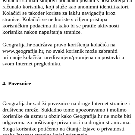
Kolačići su mali skupovi podataka poslani s poslužitelja na
računalo korisnika, koji služe kao anonimni identifikatori.
Kolačići se također koriste za lakšu navigaciju kroz
stranice. Kolačići se ne koriste s ciljem pristupa
korisničkim podacima ili kako bi se pratile aktivnosti
korisnika nakon napuštanja stranice.
Geografija.hr zadržava pravo korištenja kolačića na
www.geografija.hr, no svaki korisnik može zabraniti
primanje kolačića uređivanjem/promjenama postavki u
svom Internet pregledniku.
4. Poveznice
Geografija.hr sadrži poveznice na druge Internet stranice i
društvene mreže. Sukladno tome upozoravamo i molimo
korisnike da uzmu u obzir kako Geografija.hr ne može biti
odgovorna za poštivanje privatnosti na drugim stranicama.
Stoga korisnike potičemo na čitanje Izjave o privatnosti
svake Internet stranice kojoj pristupaju.