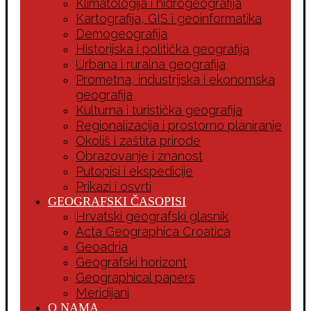
Klimatologija i hidrogeografija
Kartografija, GIS i geoinformatika
Demogeografija
Historijska i politička geografija
Urbana i ruralna geografija
Prometna, industrijska i ekonomska
geografija
Kulturna i turistička geografija
Regionalizacija i prostorno planiranje
Okoliš i zaštita prirode
Obrazovanje i znanost
Putopisi i ekspedicije
Prikazi i osvrti
GEOGRAFSKI ČASOPISI
Hrvatski geografski glasnik
Acta Geographica Croatica
Geoadria
Geografski horizont
Geographical papers
Meridijani
O NAMA