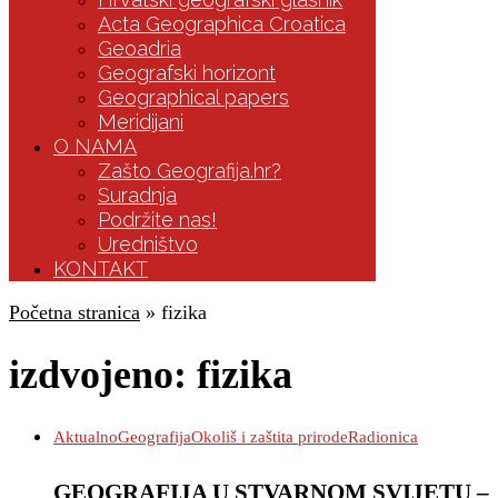
Acta Geographica Croatica
Geoadria
Geografski horizont
Geographical papers
Meridijani
O NAMA
Zašto Geografija.hr?
Suradnja
Podržite nas!
Uredništvo
KONTAKT
Početna stranica
»
fizika
izdvojeno:
fizika
Aktualno
Geografija
Okoliš i zaštita prirode
Radionica
GEOGRAFIJA U STVARNOM SVIJETU –