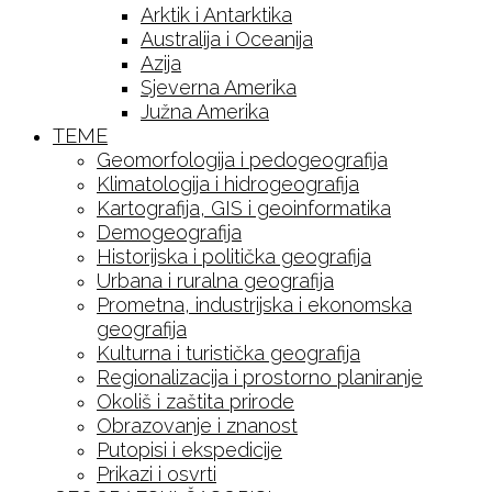
Arktik i Antarktika
Australija i Oceanija
Azija
Sjeverna Amerika
Južna Amerika
TEME
Geomorfologija i pedogeografija
Klimatologija i hidrogeografija
Kartografija, GIS i geoinformatika
Demogeografija
Historijska i politička geografija
Urbana i ruralna geografija
Prometna, industrijska i ekonomska
geografija
Kulturna i turistička geografija
Regionalizacija i prostorno planiranje
Okoliš i zaštita prirode
Obrazovanje i znanost
Putopisi i ekspedicije
Prikazi i osvrti