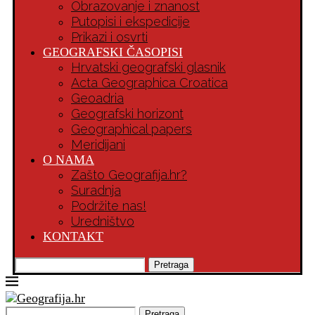
Obrazovanje i znanost
Putopisi i ekspedicije
Prikazi i osvrti
GEOGRAFSKI ČASOPISI
Hrvatski geografski glasnik
Acta Geographica Croatica
Geoadria
Geografski horizont
Geographical papers
Meridijani
O NAMA
Zašto Geografija.hr?
Suradnja
Podržite nas!
Uredništvo
KONTAKT
Pretraga
Pretraga