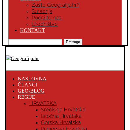
Zašto Geografija.hr?
Suradnja
Podržite nas!
Uredništvo
KONTAKT
Pretraga
NASLOVNA
ČLANCI
GEO-BLOG
REGIJE
HRVATSKA
Središnja Hrvatska
Istočna Hrvatska
Gorska Hrvatska
Primorska Hrvatska