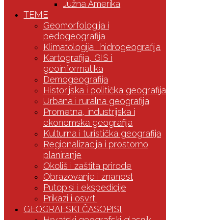
Južna Amerika
TEME
Geomorfologija i
pedogeografija
Klimatologija i hidrogeografija
Kartografija, GIS i
geoinformatika
Demogeografija
Historijska i politička geografija
Urbana i ruralna geografija
Prometna, industrijska i
ekonomska geografija
Kulturna i turistička geografija
Regionalizacija i prostorno
planiranje
Okoliš i zaštita prirode
Obrazovanje i znanost
Putopisi i ekspedicije
Prikazi i osvrti
GEOGRAFSKI ČASOPISI
Hrvatski geografski glasnik