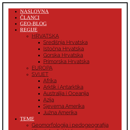
NASLOVNA
ČLANCI
GEO-BLOG
REGIJE
HRVATSKA
Središnja Hrvatska
Istočna Hrvatska
Gorska Hrvatska
Primorska Hrvatska
EUROPA
SVIJET
Afrika
Arktik i Antarktika
Australija i Oceanija
Azija
Sjeverna Amerika
Južna Amerika
TEME
Geomorfologija i pedogeografija