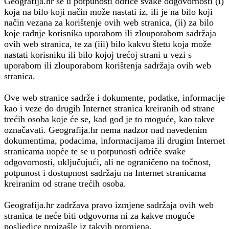
Geografija.hr se u potpunosti odriče svake odgovornosti (i)
koja na bilo koji način može nastati iz, ili je na bilo koji
način vezana za korištenje ovih web stranica, (ii) za bilo
koje radnje korisnika uporabom ili zlouporabom sadržaja
ovih web stranica, te za (iii) bilo kakvu štetu koja može
nastati korisniku ili bilo kojoj trećoj strani u vezi s
uporabom ili zlouporabom korištenja sadržaja ovih web
stranica.
Ove web stranice sadrže i dokumente, podatke, informacije
kao i veze do drugih Internet stranica kreiranih od strane
trećih osoba koje će se, kad god je to moguće, kao takve
označavati. Geografija.hr nema nadzor nad navedenim
dokumentima, podacima, informacijama ili drugim Internet
stranicama uopće te se u potpunosti odriče svake
odgovornosti, uključujući, ali ne ograničeno na točnost,
potpunost i dostupnost sadržaju na Internet stranicama
kreiranim od strane trećih osoba.
Geografija.hr zadržava pravo izmjene sadržaja ovih web
stranica te neće biti odgovorna ni za kakve moguće
posljedice proizašle iz takvih promjena.