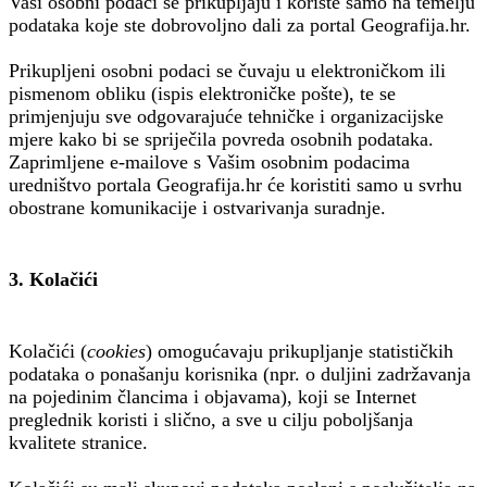
Vaši osobni podaci se prikupljaju i koriste samo na temelju
podataka koje ste dobrovoljno dali za portal Geografija.hr.
Prikupljeni osobni podaci se čuvaju u elektroničkom ili
pismenom obliku (ispis elektroničke pošte), te se
primjenjuju sve odgovarajuće tehničke i organizacijske
mjere kako bi se spriječila povreda osobnih podataka.
Zaprimljene e-mailove s Vašim osobnim podacima
uredništvo portala Geografija.hr će koristiti samo u svrhu
obostrane komunikacije i ostvarivanja suradnje.
3. Kolačići
Kolačići (
cookies
) omogućavaju prikupljanje statističkih
podataka o ponašanju korisnika (npr. o duljini zadržavanja
na pojedinim člancima i objavama), koji se Internet
preglednik koristi i slično, a sve u cilju poboljšanja
kvalitete stranice.