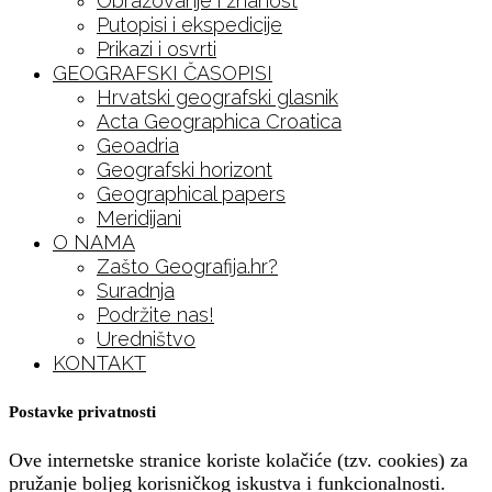
Obrazovanje i znanost
Putopisi i ekspedicije
Prikazi i osvrti
GEOGRAFSKI ČASOPISI
Hrvatski geografski glasnik
Acta Geographica Croatica
Geoadria
Geografski horizont
Geographical papers
Meridijani
O NAMA
Zašto Geografija.hr?
Suradnja
Podržite nas!
Uredništvo
KONTAKT
Postavke privatnosti
Ove internetske stranice koriste kolačiće (tzv. cookies) za
pružanje boljeg korisničkog iskustva i funkcionalnosti.