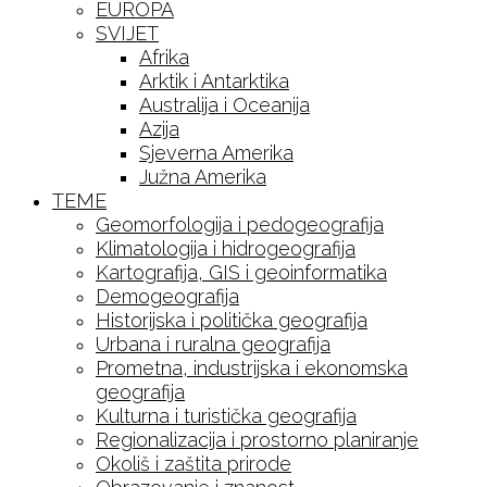
EUROPA
SVIJET
Afrika
Arktik i Antarktika
Australija i Oceanija
Azija
Sjeverna Amerika
Južna Amerika
TEME
Geomorfologija i pedogeografija
Klimatologija i hidrogeografija
Kartografija, GIS i geoinformatika
Demogeografija
Historijska i politička geografija
Urbana i ruralna geografija
Prometna, industrijska i ekonomska
geografija
Kulturna i turistička geografija
Regionalizacija i prostorno planiranje
Okoliš i zaštita prirode