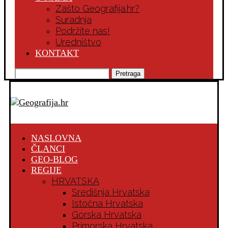
Zašto Geografija.hr?
Suradnja
Podržite nas!
Uredništvo
KONTAKT
Pretraga
NASLOVNA
ČLANCI
GEO-BLOG
REGIJE
HRVATSKA
Središnja Hrvatska
Istočna Hrvatska
Gorska Hrvatska
Primorska Hrvatska