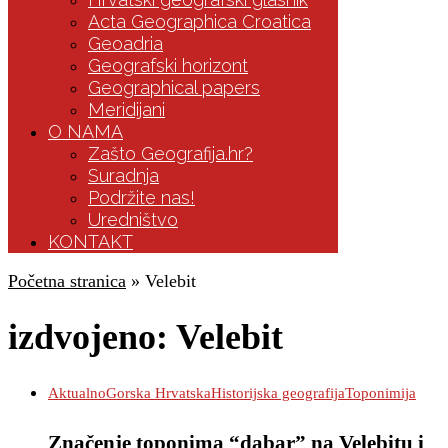
Acta Geographica Croatica
Geoadria
Geografski horizont
Geographical papers
Meridijani
O NAMA
Zašto Geografija.hr?
Suradnja
Podržite nas!
Uredništvo
KONTAKT
Početna stranica
»
Velebit
izdvojeno:
Velebit
Aktualno
Gorska Hrvatska
Historijska geografija
Toponimija
Značenje toponima “dabar” na Velebitu i