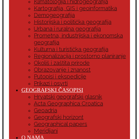
Klimatologija i hidrogeografija
Kartografija, GIS i geoinformatika
Demogeografija
Historijska i politička geografija
Urbana i ruralna geografija
Prometna, industrijska i ekonomska
geografija
Kulturna i turistička geografija
Regionalizacija i prostorno planiranje
Okoliš i zaštita prirode
Obrazovanje i znanost
Putopisi i ekspedicije
Prikazi i osvrti
GEOGRAFSKI ČASOPISI
Hrvatski geografski glasnik
Acta Geographica Croatica
Geoadria
Geografski horizont
Geographical papers
Meridijani
O NAMA