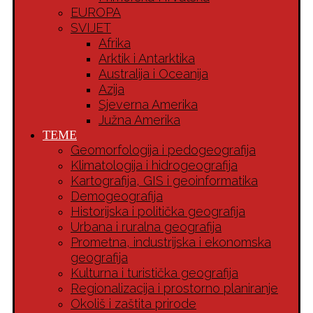
EUROPA
SVIJET
Afrika
Arktik i Antarktika
Australija i Oceanija
Azija
Sjeverna Amerika
Južna Amerika
TEME
Geomorfologija i pedogeografija
Klimatologija i hidrogeografija
Kartografija, GIS i geoinformatika
Demogeografija
Historijska i politička geografija
Urbana i ruralna geografija
Prometna, industrijska i ekonomska
geografija
Kulturna i turistička geografija
Regionalizacija i prostorno planiranje
Okoliš i zaštita prirode