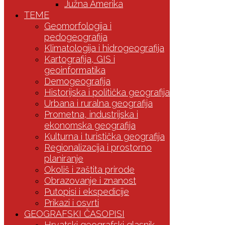
Južna Amerika
TEME
Geomorfologija i
pedogeografija
Klimatologija i hidrogeografija
Kartografija, GIS i
geoinformatika
Demogeografija
Historijska i politička geografija
Urbana i ruralna geografija
Prometna, industrijska i
ekonomska geografija
Kulturna i turistička geografija
Regionalizacija i prostorno
planiranje
Okoliš i zaštita prirode
Obrazovanje i znanost
Putopisi i ekspedicije
Prikazi i osvrti
GEOGRAFSKI ČASOPISI
Hrvatski geografski glasnik