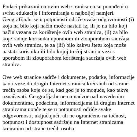
Podaci prikazani na ovim web stranicama su ponuđeni u
svrhu edukacije i informiranja u najboljoj namjeri.
Geografija.hr se u potpunosti odriče svake odgovornosti (i)
koja na bilo koji način može nastati iz, ili je na bilo koji
način vezana za korištenje ovih web stranica, (ii) za bilo
koje radnje korisnika uporabom ili zlouporabom sadržaja
ovih web stranica, te za (iii) bilo kakvu štetu koja može
nastati korisniku ili bilo kojoj trećoj strani u vezi s
uporabom ili zlouporabom korištenja sadržaja ovih web
stranica.
Ove web stranice sadrže i dokumente, podatke, informacije
kao i veze do drugih Internet stranica kreiranih od strane
trećih osoba koje će se, kad god je to moguće, kao takve
označavati. Geografija.hr nema nadzor nad navedenim
dokumentima, podacima, informacijama ili drugim Internet
stranicama uopće te se u potpunosti odriče svake
odgovornosti, uključujući, ali ne ograničeno na točnost,
potpunost i dostupnost sadržaju na Internet stranicama
kreiranim od strane trećih osoba.