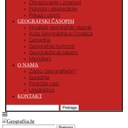
Obrazovanje i znanost
Putopisi i ekspedicije
Prikazi i osvrti
GEOGRAFSKI ČASOPISI
Hrvatski geografski glasnik
Acta Geographica Croatica
Geoadria
Geografski horizont
Geographical papers
Meridijani
O NAMA
Zašto Geografija.hr?
Suradnja
Podržite nas!
Uredništvo
KONTAKT
Pretraga
Pretraga