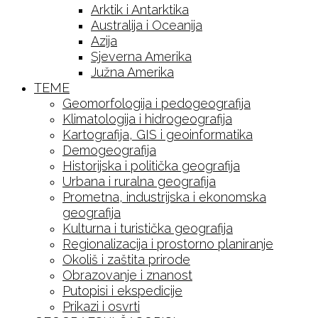
Arktik i Antarktika
Australija i Oceanija
Azija
Sjeverna Amerika
Južna Amerika
TEME
Geomorfologija i pedogeografija
Klimatologija i hidrogeografija
Kartografija, GIS i geoinformatika
Demogeografija
Historijska i politička geografija
Urbana i ruralna geografija
Prometna, industrijska i ekonomska
geografija
Kulturna i turistička geografija
Regionalizacija i prostorno planiranje
Okoliš i zaštita prirode
Obrazovanje i znanost
Putopisi i ekspedicije
Prikazi i osvrti