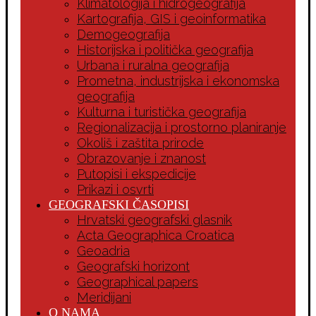
Klimatologija i hidrogeografija
Kartografija, GIS i geoinformatika
Demogeografija
Historijska i politička geografija
Urbana i ruralna geografija
Prometna, industrijska i ekonomska
geografija
Kulturna i turistička geografija
Regionalizacija i prostorno planiranje
Okoliš i zaštita prirode
Obrazovanje i znanost
Putopisi i ekspedicije
Prikazi i osvrti
GEOGRAFSKI ČASOPISI
Hrvatski geografski glasnik
Acta Geographica Croatica
Geoadria
Geografski horizont
Geographical papers
Meridijani
O NAMA