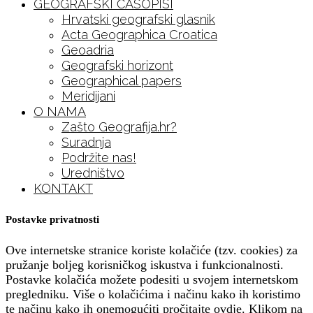
GEOGRAFSKI ČASOPISI
Hrvatski geografski glasnik
Acta Geographica Croatica
Geoadria
Geografski horizont
Geographical papers
Meridijani
O NAMA
Zašto Geografija.hr?
Suradnja
Podržite nas!
Uredništvo
KONTAKT
Postavke privatnosti
Ove internetske stranice koriste kolačiće (tzv. cookies) za
pružanje boljeg korisničkog iskustva i funkcionalnosti.
Postavke kolačića možete podesiti u svojem internetskom
pregledniku. Više o kolačićima i načinu kako ih koristimo
te načinu kako ih onemogućiti pročitajte
ovdje
. Klikom na