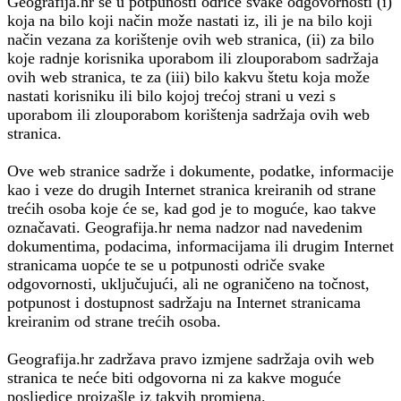
Geografija.hr se u potpunosti odriče svake odgovornosti (i)
koja na bilo koji način može nastati iz, ili je na bilo koji
način vezana za korištenje ovih web stranica, (ii) za bilo
koje radnje korisnika uporabom ili zlouporabom sadržaja
ovih web stranica, te za (iii) bilo kakvu štetu koja može
nastati korisniku ili bilo kojoj trećoj strani u vezi s
uporabom ili zlouporabom korištenja sadržaja ovih web
stranica.
Ove web stranice sadrže i dokumente, podatke, informacije
kao i veze do drugih Internet stranica kreiranih od strane
trećih osoba koje će se, kad god je to moguće, kao takve
označavati. Geografija.hr nema nadzor nad navedenim
dokumentima, podacima, informacijama ili drugim Internet
stranicama uopće te se u potpunosti odriče svake
odgovornosti, uključujući, ali ne ograničeno na točnost,
potpunost i dostupnost sadržaju na Internet stranicama
kreiranim od strane trećih osoba.
Geografija.hr zadržava pravo izmjene sadržaja ovih web
stranica te neće biti odgovorna ni za kakve moguće
posljedice proizašle iz takvih promjena.