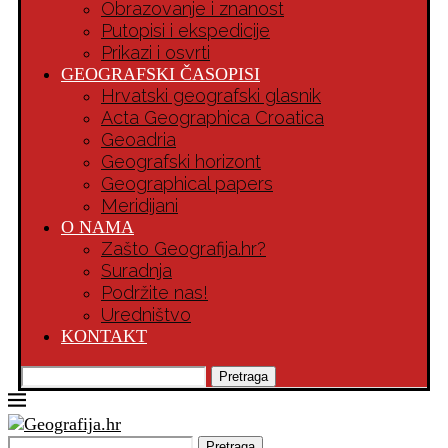
Obrazovanje i znanost
Putopisi i ekspedicije
Prikazi i osvrti
GEOGRAFSKI ČASOPISI
Hrvatski geografski glasnik
Acta Geographica Croatica
Geoadria
Geografski horizont
Geographical papers
Meridijani
O NAMA
Zašto Geografija.hr?
Suradnja
Podržite nas!
Uredništvo
KONTAKT
Pretraga
Pretraga