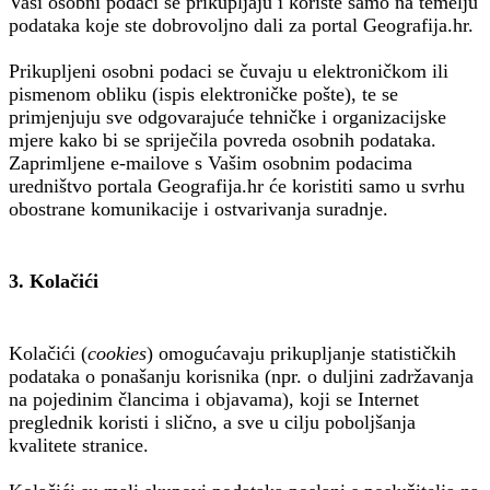
Vaši osobni podaci se prikupljaju i koriste samo na temelju
podataka koje ste dobrovoljno dali za portal Geografija.hr.
Prikupljeni osobni podaci se čuvaju u elektroničkom ili
pismenom obliku (ispis elektroničke pošte), te se
primjenjuju sve odgovarajuće tehničke i organizacijske
mjere kako bi se spriječila povreda osobnih podataka.
Zaprimljene e-mailove s Vašim osobnim podacima
uredništvo portala Geografija.hr će koristiti samo u svrhu
obostrane komunikacije i ostvarivanja suradnje.
3. Kolačići
Kolačići (
cookies
) omogućavaju prikupljanje statističkih
podataka o ponašanju korisnika (npr. o duljini zadržavanja
na pojedinim člancima i objavama), koji se Internet
preglednik koristi i slično, a sve u cilju poboljšanja
kvalitete stranice.