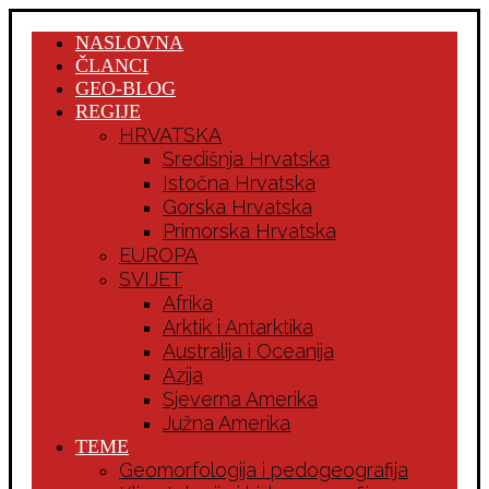
NASLOVNA
ČLANCI
GEO-BLOG
REGIJE
HRVATSKA
Središnja Hrvatska
Istočna Hrvatska
Gorska Hrvatska
Primorska Hrvatska
EUROPA
SVIJET
Afrika
Arktik i Antarktika
Australija i Oceanija
Azija
Sjeverna Amerika
Južna Amerika
TEME
Geomorfologija i pedogeografija