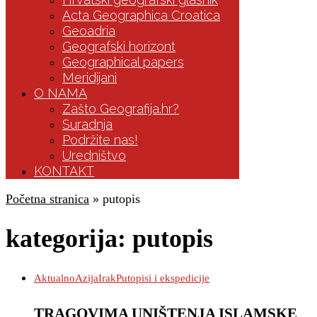
Acta Geographica Croatica
Geoadria
Geografski horizont
Geographical papers
Meridijani
O NAMA
Zašto Geografija.hr?
Suradnja
Podržite nas!
Uredništvo
KONTAKT
Početna stranica
»
putopis
kategorija:
putopis
Aktualno
Azija
Irak
Putopisi i ekspedicije
TRAGOVIMA UNIŠTENJA ISLAMSKE