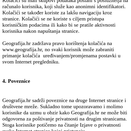
Kolačići su mali skupovi podataka poslani s poslužitelja na
računalo korisnika, koji služe kao anonimni identifikatori.
Kolačići se također koriste za lakšu navigaciju kroz
stranice. Kolačići se ne koriste s ciljem pristupa
korisničkim podacima ili kako bi se pratile aktivnosti
korisnika nakon napuštanja stranice.
Geografija.hr zadržava pravo korištenja kolačića na
www.geografija.hr, no svaki korisnik može zabraniti
primanje kolačića uređivanjem/promjenama postavki u
svom Internet pregledniku.
4. Poveznice
Geografija.hr sadrži poveznice na druge Internet stranice i
društvene mreže. Sukladno tome upozoravamo i molimo
korisnike da uzmu u obzir kako Geografija.hr ne može biti
odgovorna za poštivanje privatnosti na drugim stranicama.
Stoga korisnike potičemo na čitanje Izjave o privatnosti
svake Internet stranice kojoj pristupaju.