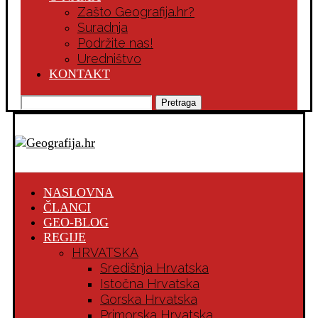
Zašto Geografija.hr?
Suradnja
Podržite nas!
Uredništvo
KONTAKT
Pretraga
NASLOVNA
ČLANCI
GEO-BLOG
REGIJE
HRVATSKA
Središnja Hrvatska
Istočna Hrvatska
Gorska Hrvatska
Primorska Hrvatska