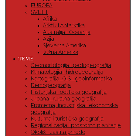
EUROPA
SVIJET
Afrika
Arktik i Antarktika
Australija i Oceanija
Azija
Sjeverna Amerika
Južna Amerika
TEME
Geomorfologija i pedogeografija
Klimatologija i hidrogeografija
Kartografija, GIS i geoinformatika
Demogeografija
Historijska i politička geografija
Urbana i ruralna geografija
Prometna, industrijska i ekonomska
geografija
Kulturna i turistička geografija
Regionalizacija i prostorno planiranje
Okoliš i zaštita prirode