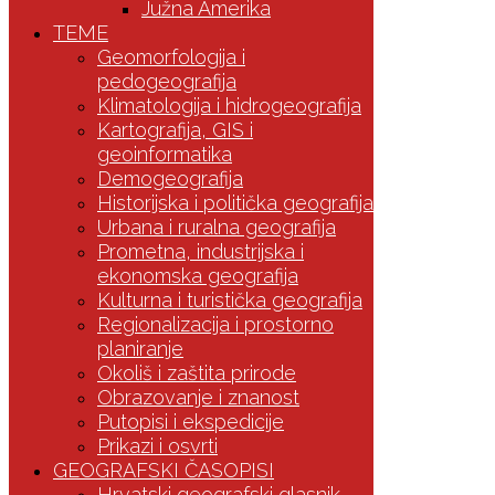
Južna Amerika
TEME
Geomorfologija i
pedogeografija
Klimatologija i hidrogeografija
Kartografija, GIS i
geoinformatika
Demogeografija
Historijska i politička geografija
Urbana i ruralna geografija
Prometna, industrijska i
ekonomska geografija
Kulturna i turistička geografija
Regionalizacija i prostorno
planiranje
Okoliš i zaštita prirode
Obrazovanje i znanost
Putopisi i ekspedicije
Prikazi i osvrti
GEOGRAFSKI ČASOPISI
Hrvatski geografski glasnik