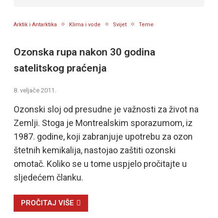
Arktik i Antarktika
Klima i vode
Svijet
Teme
Ozonska rupa nakon 30 godina
satelitskog praćenja
8. veljače 2011.
Ozonski sloj od presudne je važnosti za život na
Zemlji. Stoga je Montrealskim sporazumom, iz
1987. godine, koji zabranjuje upotrebu za ozon
štetnih kemikalija, nastojao zaštiti ozonski
omotač. Koliko se u tome uspjelo pročitajte u
sljedećem članku.
PROČITAJ VIŠE