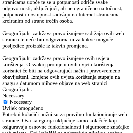
stranicama uopće te se u potpunosti odriče svake
odgovornosti, uključujući, ali ne ograničeno na točnost,
potpunost i dostupnost sadržaju na Internet stranicama
kreiranim od strane trećih osoba.
Geografija.hr zadržava pravo izmjene sadržaja ovih web
stranica te neće biti odgovorna ni za kakve moguće
posljedice proizašle iz takvih promjena.
Geografija.hr zadržava pravo izmjene ovih uvjeta
korištenja. O svakoj promjeni ovih uvjeta korištenja
korisnici će biti na odgovarajući način i pravovremeno
obaviješteni. Izmjene ovih uvjeta korištenja stupaju na
snagu s datumom njihove objave na web stranici
Geografija.hr.
Necessary
Necessary
Uvijek omogućeno
Potrebni kolačići nužni su za pravilno funkcioniranje web
stranice. Ova kategorija uključuje samo kolačiće koji
osiguravaju osnovne funkcionalnosti i sigurnosne značajke
web mjesta. Ovi kolačići ne pohranjuju nikakve osobne