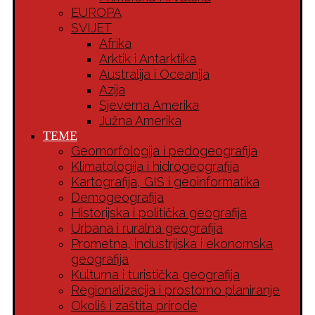
EUROPA
SVIJET
Afrika
Arktik i Antarktika
Australija i Oceanija
Azija
Sjeverna Amerika
Južna Amerika
TEME
Geomorfologija i pedogeografija
Klimatologija i hidrogeografija
Kartografija, GIS i geoinformatika
Demogeografija
Historijska i politička geografija
Urbana i ruralna geografija
Prometna, industrijska i ekonomska
geografija
Kulturna i turistička geografija
Regionalizacija i prostorno planiranje
Okoliš i zaštita prirode