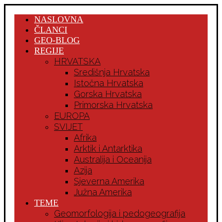
NASLOVNA
ČLANCI
GEO-BLOG
REGIJE
HRVATSKA
Središnja Hrvatska
Istočna Hrvatska
Gorska Hrvatska
Primorska Hrvatska
EUROPA
SVIJET
Afrika
Arktik i Antarktika
Australija i Oceanija
Azija
Sjeverna Amerika
Južna Amerika
TEME
Geomorfologija i pedogeografija