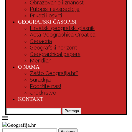
Obrazovanje i znanost
Putopisi i ekspedicije
Prikazi i osvrti
GEOGRAFSKI ČASOPISI
Hrvatski geografski glasnik
Acta Geographica Croatica
Geoadria
Geografski horizont
Geographical papers
Meridijani
O NAMA
Zašto Geografija.hr?
Suradnja
Podržite nas!
Uredništvo
KONTAKT
Pretraga
Pretraga