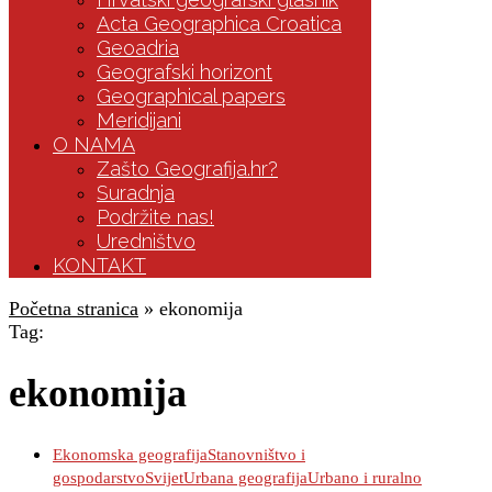
Acta Geographica Croatica
Geoadria
Geografski horizont
Geographical papers
Meridijani
O NAMA
Zašto Geografija.hr?
Suradnja
Podržite nas!
Uredništvo
KONTAKT
Početna stranica
»
ekonomija
Tag:
ekonomija
Ekonomska geografija
Stanovništvo i
gospodarstvo
Svijet
Urbana geografija
Urbano i ruralno