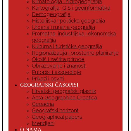
Klimatologija i hidrogeografija
Kartografija, GIS i geoinformatika
Demogeografija
Historijska i politička geografija
Urbana i ruralna geografija
Prometna, industrijska i ekonomska
geografija
Kulturna i turistička geografija
Regionalizacija i prostorno planiranje
Okoliš i zaštita prirode
Obrazovanje i znanost
Putopisi i ekspedicije
Prikazi i osvrti
GEOGRAFSKI ČASOPISI
Hrvatski geografski glasnik
Acta Geographica Croatica
Geoadria
Geografski horizont
Geographical papers
Meridijani
O NAMA