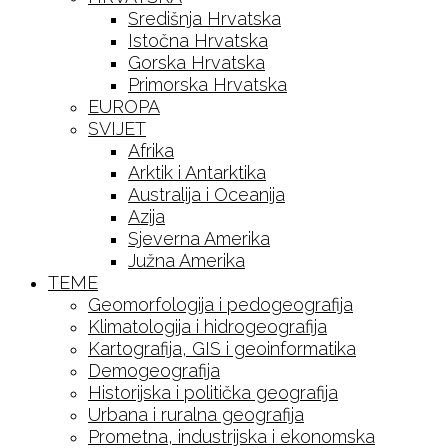
Središnja Hrvatska
Istočna Hrvatska
Gorska Hrvatska
Primorska Hrvatska
EUROPA
SVIJET
Afrika
Arktik i Antarktika
Australija i Oceanija
Azija
Sjeverna Amerika
Južna Amerika
TEME
Geomorfologija i pedogeografija
Klimatologija i hidrogeografija
Kartografija, GIS i geoinformatika
Demogeografija
Historijska i politička geografija
Urbana i ruralna geografija
Prometna, industrijska i ekonomska