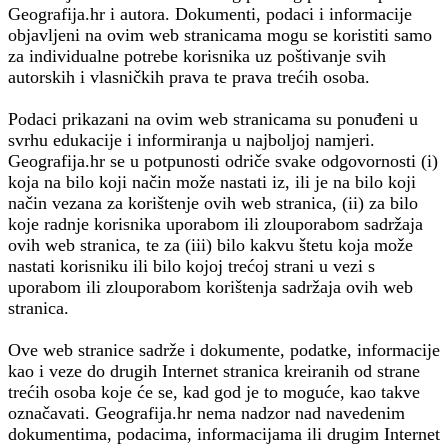
Geografija.hr i autora. Dokumenti, podaci i informacije
objavljeni na ovim web stranicama mogu se koristiti samo
za individualne potrebe korisnika uz poštivanje svih
autorskih i vlasničkih prava te prava trećih osoba.
Podaci prikazani na ovim web stranicama su ponuđeni u
svrhu edukacije i informiranja u najboljoj namjeri.
Geografija.hr se u potpunosti odriče svake odgovornosti (i)
koja na bilo koji način može nastati iz, ili je na bilo koji
način vezana za korištenje ovih web stranica, (ii) za bilo
koje radnje korisnika uporabom ili zlouporabom sadržaja
ovih web stranica, te za (iii) bilo kakvu štetu koja može
nastati korisniku ili bilo kojoj trećoj strani u vezi s
uporabom ili zlouporabom korištenja sadržaja ovih web
stranica.
Ove web stranice sadrže i dokumente, podatke, informacije
kao i veze do drugih Internet stranica kreiranih od strane
trećih osoba koje će se, kad god je to moguće, kao takve
označavati. Geografija.hr nema nadzor nad navedenim
dokumentima, podacima, informacijama ili drugim Internet