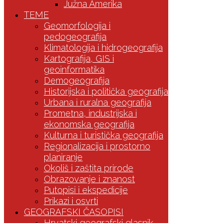
Južna Amerika
TEME
Geomorfologija i
pedogeografija
Klimatologija i hidrogeografija
Kartografija, GIS i
geoinformatika
Demogeografija
Historijska i politička geografija
Urbana i ruralna geografija
Prometna, industrijska i
ekonomska geografija
Kulturna i turistička geografija
Regionalizacija i prostorno
planiranje
Okoliš i zaštita prirode
Obrazovanje i znanost
Putopisi i ekspedicije
Prikazi i osvrti
GEOGRAFSKI ČASOPISI
Hrvatski geografski glasnik