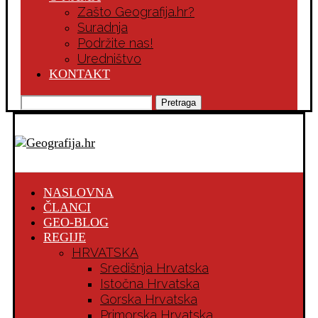
Zašto Geografija.hr?
Suradnja
Podržite nas!
Uredništvo
KONTAKT
Pretraga
NASLOVNA
ČLANCI
GEO-BLOG
REGIJE
HRVATSKA
Središnja Hrvatska
Istočna Hrvatska
Gorska Hrvatska
Primorska Hrvatska