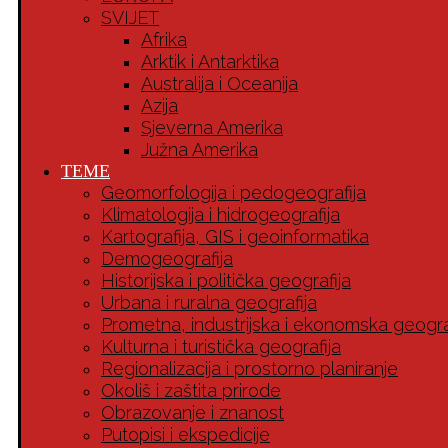
SVIJET
Afrika
Arktik i Antarktika
Australija i Oceanija
Azija
Sjeverna Amerika
Južna Amerika
TEME
Geomorfologija i pedogeografija
Klimatologija i hidrogeografija
Kartografija, GIS i geoinformatika
Demogeografija
Historijska i politička geografija
Urbana i ruralna geografija
Prometna, industrijska i ekonomska geogra
Kulturna i turistička geografija
Regionalizacija i prostorno planiranje
Okoliš i zaštita prirode
Obrazovanje i znanost
Putopisi i ekspedicije