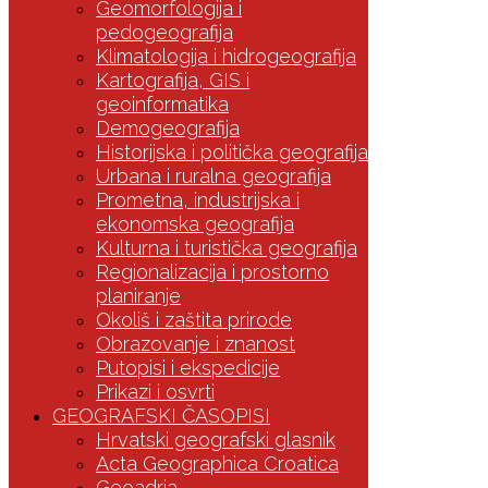
Geomorfologija i
pedogeografija
Klimatologija i hidrogeografija
Kartografija, GIS i
geoinformatika
Demogeografija
Historijska i politička geografija
Urbana i ruralna geografija
Prometna, industrijska i
ekonomska geografija
Kulturna i turistička geografija
Regionalizacija i prostorno
planiranje
Okoliš i zaštita prirode
Obrazovanje i znanost
Putopisi i ekspedicije
Prikazi i osvrti
GEOGRAFSKI ČASOPISI
Hrvatski geografski glasnik
Acta Geographica Croatica
Geoadria