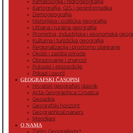
Klimatologija i hidrogeografija
Kartografija, GIS i geoinformatika
Demogeografija
Historijska i politička geografija
Urbana i ruralna geografija
Prometna, industrijska i ekonomska geogr
Kulturna i turistička geografija
Regionalizacija i prostorno planiranje
Okoliš i zaštita prirode
Obrazovanje i znanost
Putopisi i ekspedicije
Prikazi i osvrti
GEOGRAFSKI ČASOPISI
Hrvatski geografski glasnik
Acta Geographica Croatica
Geoadria
Geografski horizont
Geographical papers
Meridijani
O NAMA
Zašto Geografija.hr?