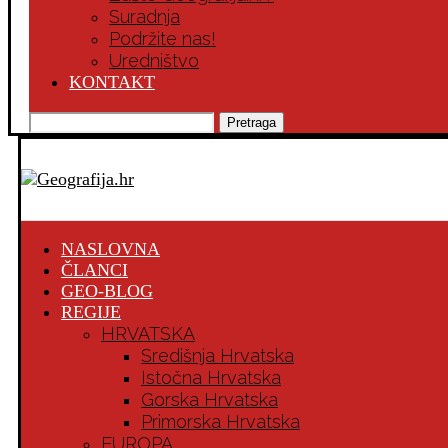
Suradnja
Podržite nas!
Uredništvo
KONTAKT
Pretraga
NASLOVNA
ČLANCI
GEO-BLOG
REGIJE
HRVATSKA
Središnja Hrvatska
Istočna Hrvatska
Gorska Hrvatska
Primorska Hrvatska
EUROPA