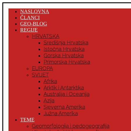
NASLOVNA
ČLANCI
GEO-BLOG
REGIJE
HRVATSKA
Središnja Hrvatska
Istočna Hrvatska
Gorska Hrvatska
Primorska Hrvatska
EUROPA
SVIJET
Afrika
Arktik i Antarktika
Australija i Oceanija
Azija
Sjeverna Amerika
Južna Amerika
TEME
Geomorfologija i pedogeografija