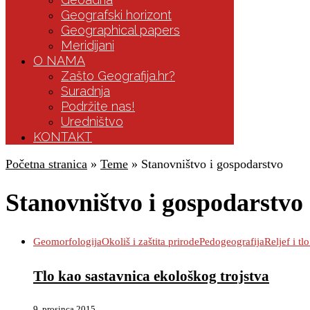
Geografski horizont
Geographical papers
Meridijani
O NAMA
Zašto Geografija.hr?
Suradnja
Podržite nas!
Uredništvo
KONTAKT
Početna stranica
»
Teme
»
Stanovništvo i gospodarstvo
Stanovništvo i gospodarstvo
Geomorfologija
Okoliš i zaštita prirode
Pedogeografija
Reljef i tlo
Tlo kao sastavnica ekološkog trojstva
9. prosinca 2015.