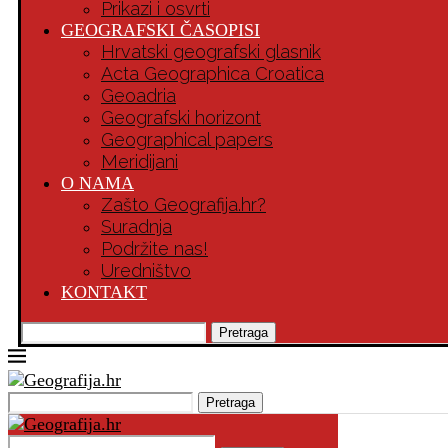
Prikazi i osvrti
GEOGRAFSKI ČASOPISI
Hrvatski geografski glasnik
Acta Geographica Croatica
Geoadria
Geografski horizont
Geographical papers
Meridijani
O NAMA
Zašto Geografija.hr?
Suradnja
Podržite nas!
Uredništvo
KONTAKT
Pretraga
Pretraga