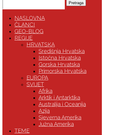
Pretraga
NASLOVNA
ČLANCI
GEO-BLOG
REGIJE
HRVATSKA
Središnja Hrvatska
Istočna Hrvatska
Gorska Hrvatska
Primorska Hrvatska
EUROPA
SVIJET
Afrika
Arktik i Antarktika
Australija i Oceanija
Azija
Sjeverna Amerika
Južna Amerika
TEME