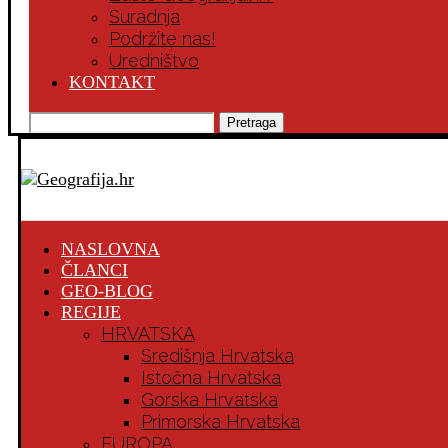
Suradnja
Podržite nas!
Uredništvo
KONTAKT
Pretraga
NASLOVNA
ČLANCI
GEO-BLOG
REGIJE
HRVATSKA
Središnja Hrvatska
Istočna Hrvatska
Gorska Hrvatska
Primorska Hrvatska
EUROPA