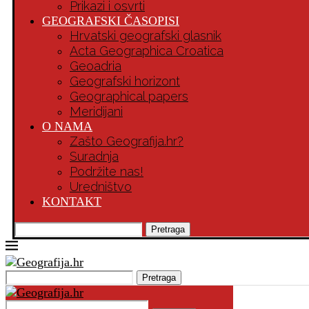
Prikazi i osvrti
GEOGRAFSKI ČASOPISI
Hrvatski geografski glasnik
Acta Geographica Croatica
Geoadria
Geografski horizont
Geographical papers
Meridijani
O NAMA
Zašto Geografija.hr?
Suradnja
Podržite nas!
Uredništvo
KONTAKT
Pretraga
Pretraga