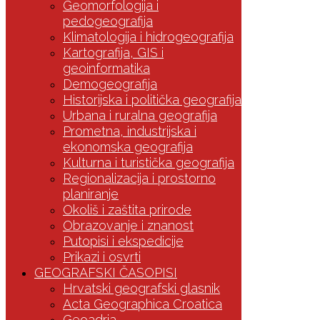
Geomorfologija i
pedogeografija
Klimatologija i hidrogeografija
Kartografija, GIS i
geoinformatika
Demogeografija
Historijska i politička geografija
Urbana i ruralna geografija
Prometna, industrijska i
ekonomska geografija
Kulturna i turistička geografija
Regionalizacija i prostorno
planiranje
Okoliš i zaštita prirode
Obrazovanje i znanost
Putopisi i ekspedicije
Prikazi i osvrti
GEOGRAFSKI ČASOPISI
Hrvatski geografski glasnik
Acta Geographica Croatica
Geoadria