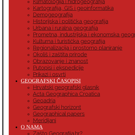
Klimatologija i hidrogeografija
Kartografija, GIS i geoinformatika
Demogeografija
Historijska i politička geografija
Urbana i ruralna geografija
Prometna, industrijska i ekonomska geogr
Kulturna i turistička geografija
Regionalizacija i prostorno planiranje
Okoliš i zaštita prirode
Obrazovanje i znanost
Putopisi i ekspedicije
Prikazi i osvrti
GEOGRAFSKI ČASOPISI
Hrvatski geografski glasnik
Acta Geographica Croatica
Geoadria
Geografski horizont
Geographical papers
Meridijani
O NAMA
Zašto Geografija.hr?