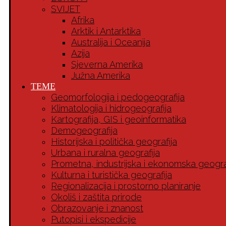
SVIJET
Afrika
Arktik i Antarktika
Australija i Oceanija
Azija
Sjeverna Amerika
Južna Amerika
TEME
Geomorfologija i pedogeografija
Klimatologija i hidrogeografija
Kartografija, GIS i geoinformatika
Demogeografija
Historijska i politička geografija
Urbana i ruralna geografija
Prometna, industrijska i ekonomska geogra
Kulturna i turistička geografija
Regionalizacija i prostorno planiranje
Okoliš i zaštita prirode
Obrazovanje i znanost
Putopisi i ekspedicije