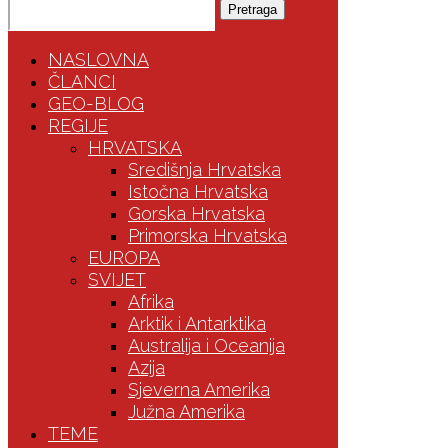
Pretraga
NASLOVNA
ČLANCI
GEO-BLOG
REGIJE
HRVATSKA
Središnja Hrvatska
Istočna Hrvatska
Gorska Hrvatska
Primorska Hrvatska
EUROPA
SVIJET
Afrika
Arktik i Antarktika
Australija i Oceanija
Azija
Sjeverna Amerika
Južna Amerika
TEME