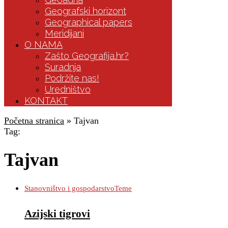
Geografski horizont
Geographical papers
Meridijani
O NAMA
Zašto Geografija.hr?
Suradnja
Podržite nas!
Uredništvo
KONTAKT
Početna stranica
»
Tajvan
Tag:
Tajvan
Stanovništvo i gospodarstvo
Teme
Azijski tigrovi