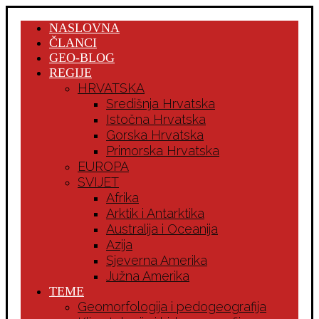
NASLOVNA
ČLANCI
GEO-BLOG
REGIJE
HRVATSKA
Središnja Hrvatska
Istočna Hrvatska
Gorska Hrvatska
Primorska Hrvatska
EUROPA
SVIJET
Afrika
Arktik i Antarktika
Australija i Oceanija
Azija
Sjeverna Amerika
Južna Amerika
TEME
Geomorfologija i pedogeografija