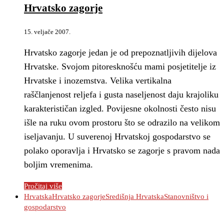
Hrvatsko zagorje
15. veljače 2007.
Hrvatsko zagorje jedan je od prepoznatljivih dijelova
Hrvatske. Svojom pitoresknošću mami posjetitelje iz
Hrvatske i inozemstva. Velika vertikalna
raščlanjenost reljefa i gusta naseljenost daju krajoliku
karakterističan izgled. Povijesne okolnosti često nisu
išle na ruku ovom prostoru što se odrazilo na velikom
iseljavanju. U suverenoj Hrvatskoj gospodarstvo se
polako oporavlja i Hrvatsko se zagorje s pravom nada
boljim vremenima.
Pročitaj više
Hrvatska
Hrvatsko zagorje
Središnja Hrvatska
Stanovništvo i
gospodarstvo