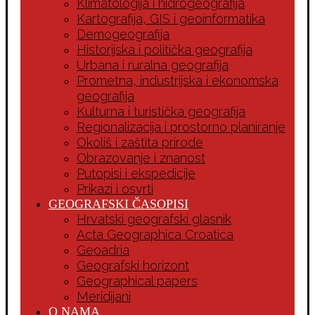
Klimatologija i hidrogeografija
Kartografija, GIS i geoinformatika
Demogeografija
Historijska i politička geografija
Urbana i ruralna geografija
Prometna, industrijska i ekonomska
geografija
Kulturna i turistička geografija
Regionalizacija i prostorno planiranje
Okoliš i zaštita prirode
Obrazovanje i znanost
Putopisi i ekspedicije
Prikazi i osvrti
GEOGRAFSKI ČASOPISI
Hrvatski geografski glasnik
Acta Geographica Croatica
Geoadria
Geografski horizont
Geographical papers
Meridijani
O NAMA