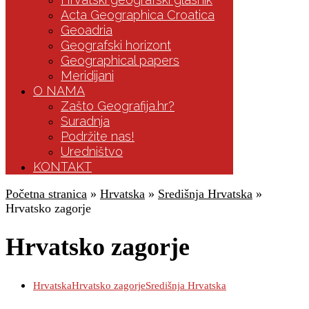
Acta Geographica Croatica
Geoadria
Geografski horizont
Geographical papers
Meridijani
O NAMA
Zašto Geografija.hr?
Suradnja
Podržite nas!
Uredništvo
KONTAKT
Početna stranica
»
Hrvatska
»
Središnja Hrvatska
»
Hrvatsko zagorje
Hrvatsko zagorje
Hrvatska
Hrvatsko zagorje
Središnja Hrvatska