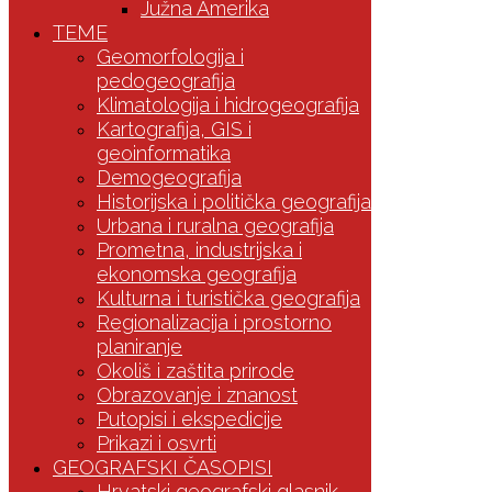
Južna Amerika
TEME
Geomorfologija i
pedogeografija
Klimatologija i hidrogeografija
Kartografija, GIS i
geoinformatika
Demogeografija
Historijska i politička geografija
Urbana i ruralna geografija
Prometna, industrijska i
ekonomska geografija
Kulturna i turistička geografija
Regionalizacija i prostorno
planiranje
Okoliš i zaštita prirode
Obrazovanje i znanost
Putopisi i ekspedicije
Prikazi i osvrti
GEOGRAFSKI ČASOPISI
Hrvatski geografski glasnik