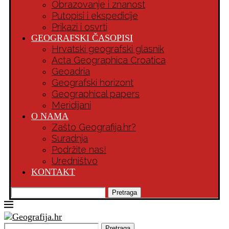
Obrazovanje i znanost
Putopisi i ekspedicije
Prikazi i osvrti
GEOGRAFSKI ČASOPISI
Hrvatski geografski glasnik
Acta Geographica Croatica
Geoadria
Geografski horizont
Geographical papers
Meridijani
O NAMA
Zašto Geografija.hr?
Suradnja
Podržite nas!
Uredništvo
KONTAKT
Pretraga
Pretraga