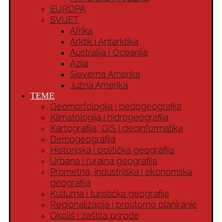
EUROPA
SVIJET
Afrika
Arktik i Antarktika
Australija i Oceanija
Azija
Sjeverna Amerika
Južna Amerika
TEME
Geomorfologija i pedogeografija
Klimatologija i hidrogeografija
Kartografija, GIS i geoinformatika
Demogeografija
Historijska i politička geografija
Urbana i ruralna geografija
Prometna, industrijska i ekonomska
geografija
Kulturna i turistička geografija
Regionalizacija i prostorno planiranje
Okoliš i zaštita prirode