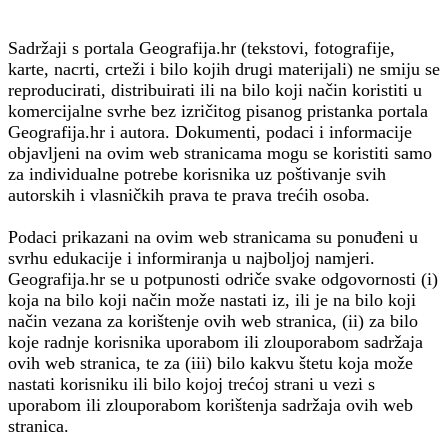
Sadržaji s portala Geografija.hr (tekstovi, fotografije,
karte, nacrti, crteži i bilo kojih drugi materijali) ne smiju se
reproducirati, distribuirati ili na bilo koji način koristiti u
komercijalne svrhe bez izričitog pisanog pristanka portala
Geografija.hr i autora. Dokumenti, podaci i informacije
objavljeni na ovim web stranicama mogu se koristiti samo
za individualne potrebe korisnika uz poštivanje svih
autorskih i vlasničkih prava te prava trećih osoba.
Podaci prikazani na ovim web stranicama su ponuđeni u
svrhu edukacije i informiranja u najboljoj namjeri.
Geografija.hr se u potpunosti odriče svake odgovornosti (i)
koja na bilo koji način može nastati iz, ili je na bilo koji
način vezana za korištenje ovih web stranica, (ii) za bilo
koje radnje korisnika uporabom ili zlouporabom sadržaja
ovih web stranica, te za (iii) bilo kakvu štetu koja može
nastati korisniku ili bilo kojoj trećoj strani u vezi s
uporabom ili zlouporabom korištenja sadržaja ovih web
stranica.