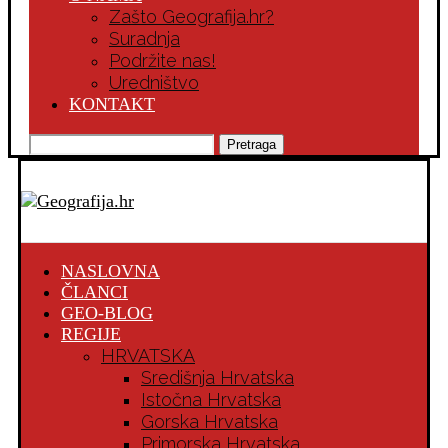
Zašto Geografija.hr?
Suradnja
Podržite nas!
Uredništvo
KONTAKT
Pretraga
NASLOVNA
ČLANCI
GEO-BLOG
REGIJE
HRVATSKA
Središnja Hrvatska
Istočna Hrvatska
Gorska Hrvatska
Primorska Hrvatska