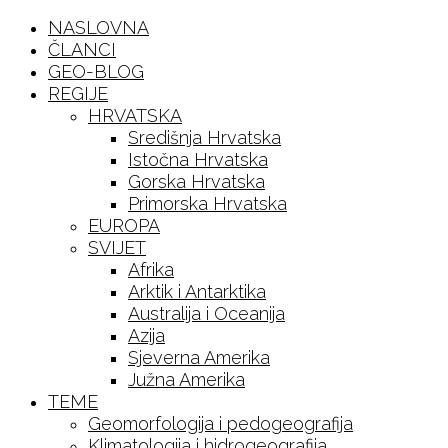
NASLOVNA
ČLANCI
GEO-BLOG
REGIJE
HRVATSKA
Središnja Hrvatska
Istočna Hrvatska
Gorska Hrvatska
Primorska Hrvatska
EUROPA
SVIJET
Afrika
Arktik i Antarktika
Australija i Oceanija
Azija
Sjeverna Amerika
Južna Amerika
TEME
Geomorfologija i pedogeografija
Klimatologija i hidrogeografija