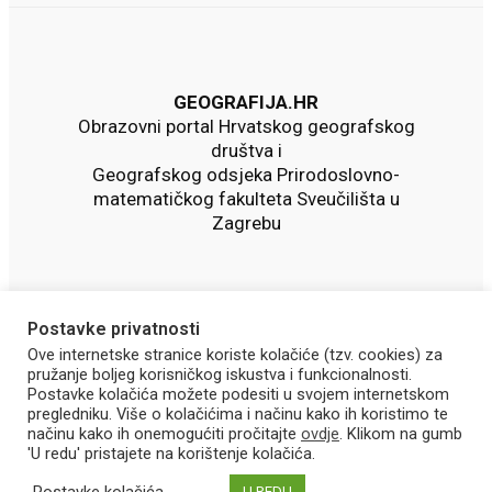
GEOGRAFIJA.HR
Obrazovni portal Hrvatskog geografskog
društva i
Geografskog odsjeka Prirodoslovno-
matematičkog fakulteta Sveučilišta u
Zagrebu
Postavke privatnosti
Ove internetske stranice koriste kolačiće (tzv. cookies) za
pružanje boljeg korisničkog iskustva i funkcionalnosti.
Postavke kolačića možete podesiti u svojem internetskom
pregledniku. Više o kolačićima i načinu kako ih koristimo te
načinu kako ih onemogućiti pročitajte
ovdje
. Klikom na gumb
'U redu' pristajete na korištenje kolačića.
©2023
Geografija.hr.
Sva prava pridržana.
Postavke kolačića
U REDU