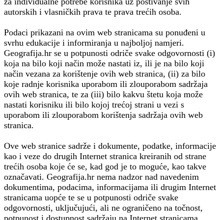
za individualne potrebe korisnika uz poštivanje svih
autorskih i vlasničkih prava te prava trećih osoba.
Podaci prikazani na ovim web stranicama su ponuđeni u
svrhu edukacije i informiranja u najboljoj namjeri.
Geografija.hr se u potpunosti odriče svake odgovornosti (i)
koja na bilo koji način može nastati iz, ili je na bilo koji
način vezana za korištenje ovih web stranica, (ii) za bilo
koje radnje korisnika uporabom ili zlouporabom sadržaja
ovih web stranica, te za (iii) bilo kakvu štetu koja može
nastati korisniku ili bilo kojoj trećoj strani u vezi s
uporabom ili zlouporabom korištenja sadržaja ovih web
stranica.
Ove web stranice sadrže i dokumente, podatke, informacije
kao i veze do drugih Internet stranica kreiranih od strane
trećih osoba koje će se, kad god je to moguće, kao takve
označavati. Geografija.hr nema nadzor nad navedenim
dokumentima, podacima, informacijama ili drugim Internet
stranicama uopće te se u potpunosti odriče svake
odgovornosti, uključujući, ali ne ograničeno na točnost,
potpunost i dostupnost sadržaju na Internet stranicama