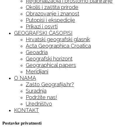
Regionalizacija i prostorno planiranje
Okoliš i zaštita prirode
Obrazovanje i znanost
Putopisi i ekspedicije
Prikazi i osvrti
GEOGRAFSKI ČASOPISI
Hrvatski geografski glasnik
Acta Geographica Croatica
Geoadria
Geografski horizont
Geographical papers
Meridijani
O NAMA
Zašto Geografija.hr?
Suradnja
Podržite nas!
Uredništvo
KONTAKT
Postavke privatnosti