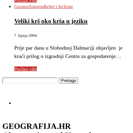
Pročitaj više
Geomorfologija
Reljef i tlo
Teme
Veliki krš oko krša u jeziku
7. lipnja 2004.
Prije par dana u Slobodnoj Dalmaciji objavljen je
kraći prilog o izgradnji Centra za gospodarenje…
Pročitaj više
GEOGRAFIJA.HR