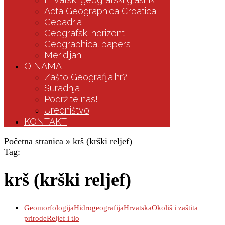
Acta Geographica Croatica
Geoadria
Geografski horizont
Geographical papers
Meridijani
O NAMA
Zašto Geografija.hr?
Suradnja
Podržite nas!
Uredništvo
KONTAKT
Početna stranica
»
krš (krški reljef)
Tag:
krš (krški reljef)
Geomorfologija
Hidrogeografija
Hrvatska
Okoliš i zaštita
prirode
Reljef i tlo