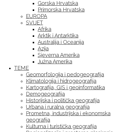
Gorska Hrvatska
Primorska Hrvatska
EUROPA
SVIJET
Afrika
Arktik i Antarktika
Australija i Oceanija
Azija
Sjeverna Amerika
Južna Amerika
TEME
Geomorfologija i pedogeografija
Klimatologija i hidrogeografija
Kartografija, GIS i geoinformatika
Demogeografija
Historijska i politička geografija
Urbana i ruralna geografija
Prometna, industrijska i ekonomska
geografija
Kulturna i turistička geografija