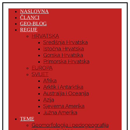
NASLOVNA
ČLANCI
GEO-BLOG
REGIJE
HRVATSKA
Središnja Hrvatska
Istočna Hrvatska
Gorska Hrvatska
Primorska Hrvatska
EUROPA
SVIJET
Afrika
Arktik i Antarktika
Australija i Oceanija
Azija
Sjeverna Amerika
Južna Amerika
TEME
Geomorfologija i pedogeografija