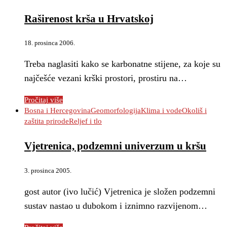
Raširenost krša u Hrvatskoj
18. prosinca 2006.
Treba naglasiti kako se karbonatne stijene, za koje su
najčešće vezani krški prostori, prostiru na…
Pročitaj više
Bosna i Hercegovina
Geomorfologija
Klima i vode
Okoliš i
zaštita prirode
Reljef i tlo
Vjetrenica, podzemni univerzum u kršu
3. prosinca 2005.
gost autor (ivo lučić) Vjetrenica je složen podzemni
sustav nastao u dubokom i iznimno razvijenom…