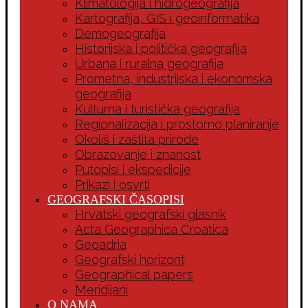
Klimatologija i hidrogeografija
Kartografija, GIS i geoinformatika
Demogeografija
Historijska i politička geografija
Urbana i ruralna geografija
Prometna, industrijska i ekonomska
geografija
Kulturna i turistička geografija
Regionalizacija i prostorno planiranje
Okoliš i zaštita prirode
Obrazovanje i znanost
Putopisi i ekspedicije
Prikazi i osvrti
GEOGRAFSKI ČASOPISI
Hrvatski geografski glasnik
Acta Geographica Croatica
Geoadria
Geografski horizont
Geographical papers
Meridijani
O NAMA