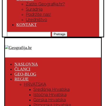
Zašto Geografija.hr?
Suradnja
Podržite nas!
Uredništvo
KONTAKT
Pretraga
NASLOVNA
ČLANCI
GEO-BLOG
REGIJE
HRVATSKA
Središnja Hrvatska
Istočna Hrvatska
Gorska Hrvatska
Primorska Hrvatska