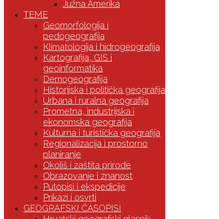
Južna Amerika
TEME
Geomorfologija i
pedogeografija
Klimatologija i hidrogeografija
Kartografija, GIS i
geoinformatika
Demogeografija
Historijska i politička geografija
Urbana i ruralna geografija
Prometna, industrijska i
ekonomska geografija
Kulturna i turistička geografija
Regionalizacija i prostorno
planiranje
Okoliš i zaštita prirode
Obrazovanje i znanost
Putopisi i ekspedicije
Prikazi i osvrti
GEOGRAFSKI ČASOPISI
Hrvatski geografski glasnik