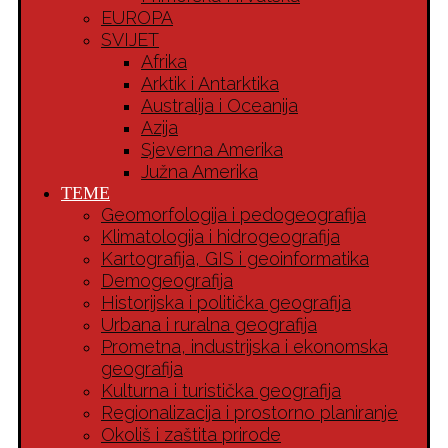
EUROPA
SVIJET
Afrika
Arktik i Antarktika
Australija i Oceanija
Azija
Sjeverna Amerika
Južna Amerika
TEME
Geomorfologija i pedogeografija
Klimatologija i hidrogeografija
Kartografija, GIS i geoinformatika
Demogeografija
Historijska i politička geografija
Urbana i ruralna geografija
Prometna, industrijska i ekonomska
geografija
Kulturna i turistička geografija
Regionalizacija i prostorno planiranje
Okoliš i zaštita prirode