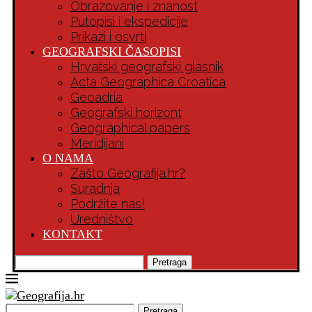
Obrazovanje i znanost
Putopisi i ekspedicije
Prikazi i osvrti
GEOGRAFSKI ČASOPISI
Hrvatski geografski glasnik
Acta Geographica Croatica
Geoadria
Geografski horizont
Geographical papers
Meridijani
O NAMA
Zašto Geografija.hr?
Suradnja
Podržite nas!
Uredništvo
KONTAKT
Pretraga
Pretraga