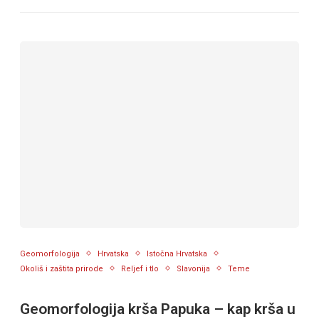
Geomorfologija
Hrvatska
Istočna Hrvatska
Okoliš i zaštita prirode
Reljef i tlo
Slavonija
Teme
Geomorfologija krša Papuka – kap krša u