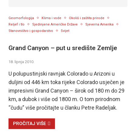
Geomorfologija
Klima i vode
Okoliš i zaštita prirode
Reljef i tlo
Sjedinjene Američke Države
Sjeverna Amerika
Stanovništvo i gospodarstvo
Svijet
Grand Canyon – put u središte Zemlje
18. lipnja 2010.
U polupustinjski ravnjak Colorado u Arizoni u
duljini od 446 km toka rijeke Colorado usječen je
impresivni Grand Canyon – širok od 180 m do 29
km, a dubok i više od 1800 m. O tom prirodnom
“čudu” više pročitajte u članku Petre Radeljak.
PROČITAJ VIŠE