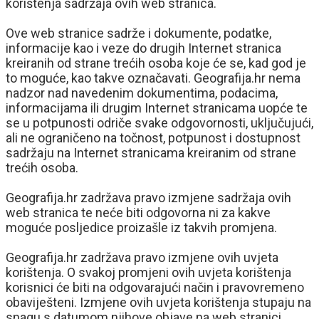
korištenja sadržaja ovih web stranica.
Ove web stranice sadrže i dokumente, podatke,
informacije kao i veze do drugih Internet stranica
kreiranih od strane trećih osoba koje će se, kad god je
to moguće, kao takve označavati. Geografija.hr nema
nadzor nad navedenim dokumentima, podacima,
informacijama ili drugim Internet stranicama uopće te
se u potpunosti odriče svake odgovornosti, uključujući,
ali ne ograničeno na točnost, potpunost i dostupnost
sadržaju na Internet stranicama kreiranim od strane
trećih osoba.
Geografija.hr zadržava pravo izmjene sadržaja ovih
web stranica te neće biti odgovorna ni za kakve
moguće posljedice proizašle iz takvih promjena.
Geografija.hr zadržava pravo izmjene ovih uvjeta
korištenja. O svakoj promjeni ovih uvjeta korištenja
korisnici će biti na odgovarajući način i pravovremeno
obaviješteni. Izmjene ovih uvjeta korištenja stupaju na
snagu s datumom njihove objave na web stranici