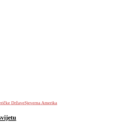
eričke Države
Sjeverna Amerika
vijetu