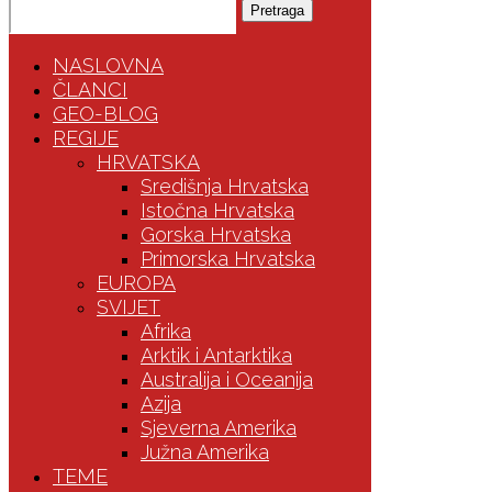
Pretraga
NASLOVNA
ČLANCI
GEO-BLOG
REGIJE
HRVATSKA
Središnja Hrvatska
Istočna Hrvatska
Gorska Hrvatska
Primorska Hrvatska
EUROPA
SVIJET
Afrika
Arktik i Antarktika
Australija i Oceanija
Azija
Sjeverna Amerika
Južna Amerika
TEME