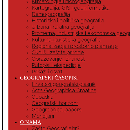
Klimatologija i hidrogeografija
Kartografija, GIS i geoinformatika
Demogeografija
Historijska i politička geografija
Urbana i ruralna geografija
Prometna, industrijska i ekonomska geogr
Kulturna i turistička geografija
Regionalizacija i prostorno planiranje
Okoliš i zaštita prirode
Obrazovanje i znanost
Putopisi i ekspedicije
Prikazi i osvrti
GEOGRAFSKI ČASOPISI
Hrvatski geografski glasnik
Acta Geographica Croatica
Geoadria
Geografski horizont
Geographical papers
Meridijani
O NAMA
Zašto Geografija.hr?