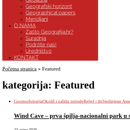
Geografski horizont
Geographical papers
Meridijani
O NAMA
Zašto Geografija.hr?
Suradnja
Podržite nas!
Uredništvo
KONTAKT
Početna stranica
»
Featured
kategorija:
Featured
Geomorfologija
Okoliš i zaštita prirode
Reljef i tlo
Sjedinjene Am
Wind Cave – prva špilja-nacionalni park u s
23. rujna 2020.