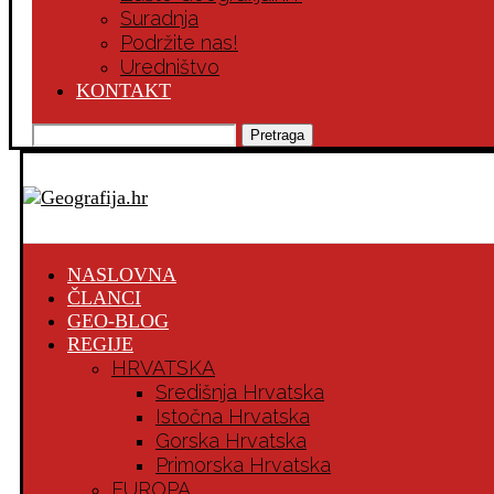
Suradnja
Podržite nas!
Uredništvo
KONTAKT
Pretraga
NASLOVNA
ČLANCI
GEO-BLOG
REGIJE
HRVATSKA
Središnja Hrvatska
Istočna Hrvatska
Gorska Hrvatska
Primorska Hrvatska
EUROPA