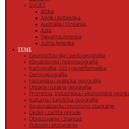
SVIJET
Afrika
Arktik i Antarktika
Australija i Oceanija
Azija
Sjeverna Amerika
Južna Amerika
TEME
Geomorfologija i pedogeografija
Klimatologija i hidrogeografija
Kartografija, GIS i geoinformatika
Demogeografija
Historijska i politička geografija
Urbana i ruralna geografija
Prometna, industrijska i ekonomska geogra
Kulturna i turistička geografija
Regionalizacija i prostorno planiranje
Okoliš i zaštita prirode
Obrazovanje i znanost
Putopisi i ekspedicije