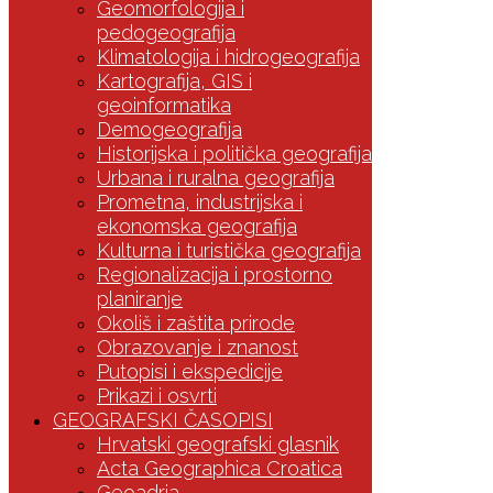
Geomorfologija i
pedogeografija
Klimatologija i hidrogeografija
Kartografija, GIS i
geoinformatika
Demogeografija
Historijska i politička geografija
Urbana i ruralna geografija
Prometna, industrijska i
ekonomska geografija
Kulturna i turistička geografija
Regionalizacija i prostorno
planiranje
Okoliš i zaštita prirode
Obrazovanje i znanost
Putopisi i ekspedicije
Prikazi i osvrti
GEOGRAFSKI ČASOPISI
Hrvatski geografski glasnik
Acta Geographica Croatica
Geoadria