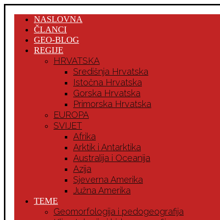
NASLOVNA
ČLANCI
GEO-BLOG
REGIJE
HRVATSKA
Središnja Hrvatska
Istočna Hrvatska
Gorska Hrvatska
Primorska Hrvatska
EUROPA
SVIJET
Afrika
Arktik i Antarktika
Australija i Oceanija
Azija
Sjeverna Amerika
Južna Amerika
TEME
Geomorfologija i pedogeografija