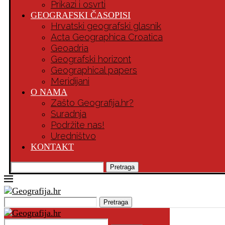
Prikazi i osvrti
GEOGRAFSKI ČASOPISI
Hrvatski geografski glasnik
Acta Geographica Croatica
Geoadria
Geografski horizont
Geographical papers
Meridijani
O NAMA
Zašto Geografija.hr?
Suradnja
Podržite nas!
Uredništvo
KONTAKT
Pretraga
Pretraga