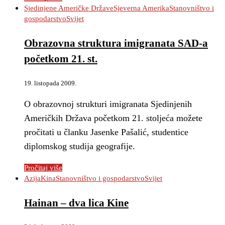
Sjedinjene Američke Države
Sjeverna Amerika
Stanovništvo i
gospodarstvo
Svijet
Obrazovna struktura imigranata SAD-a
početkom 21. st.
19. listopada 2009.
O obrazovnoj strukturi imigranata Sjedinjenih
Američkih Država početkom 21. stoljeća možete
pročitati u članku Jasenke Pašalić, studentice
diplomskog studija geografije.
Pročitaj više
Azija
Kina
Stanovništvo i gospodarstvo
Svijet
Hainan – dva lica Kine