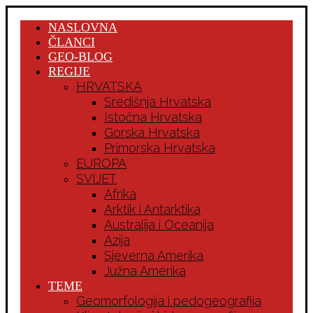
NASLOVNA
ČLANCI
GEO-BLOG
REGIJE
HRVATSKA
Središnja Hrvatska
Istočna Hrvatska
Gorska Hrvatska
Primorska Hrvatska
EUROPA
SVIJET
Afrika
Arktik i Antarktika
Australija i Oceanija
Azija
Sjeverna Amerika
Južna Amerika
TEME
Geomorfologija i pedogeografija