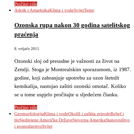
Pročitaj više
Arktik i Antarktika
Klima i vode
Svijet
Teme
Ozonska rupa nakon 30 godina satelitskog
praćenja
8. veljače 2011.
Ozonski sloj od presudne je važnosti za život na
Zemlji. Stoga je Montrealskim sporazumom, iz 1987.
godine, koji zabranjuje upotrebu za ozon štetnih
kemikalija, nastojao zaštiti ozonski omotač. Koliko
se u tome uspjelo pročitajte u sljedećem članku.
Pročitaj više
Geomorfologija
Klima i vode
Okoliš i zaštita prirode
Reljef i
tlo
Sjedinjene Američke Države
Sjeverna Amerika
Stanovništvo
i gospodarstvo
Svijet