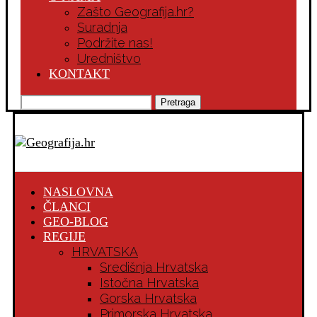
Zašto Geografija.hr?
Suradnja
Podržite nas!
Uredništvo
KONTAKT
Pretraga
NASLOVNA
ČLANCI
GEO-BLOG
REGIJE
HRVATSKA
Središnja Hrvatska
Istočna Hrvatska
Gorska Hrvatska
Primorska Hrvatska