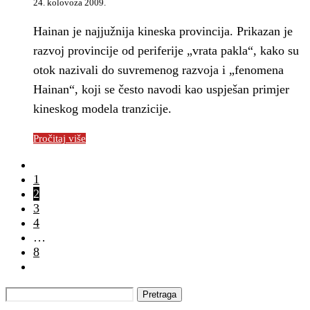
24. kolovoza 2009.
Hainan je najjužnija kineska provincija. Prikazan je
razvoj provincije od periferije „vrata pakla“, kako su
otok nazivali do suvremenog razvoja i „fenomena
Hainan“, koji se često navodi kao uspješan primjer
kineskog modela tranzicije.
Pročitaj više
1
2
3
4
…
8