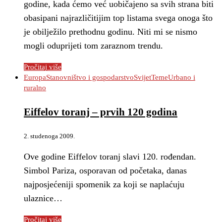
godine, kada ćemo već uobičajeno sa svih strana biti
obasipani najrazličitijim top listama svega onoga što
je obilježilo prethodnu godinu. Niti mi se nismo
mogli oduprijeti tom zaraznom trendu.
Pročitaj više
Europa
Stanovništvo i gospodarstvo
Svijet
Teme
Urbano i
ruralno
Eiffelov toranj – prvih 120 godina
2. studenoga 2009.
Ove godine Eiffelov toranj slavi 120. rođendan.
Simbol Pariza, osporavan od početaka, danas
najposjećeniji spomenik za koji se naplaćuju
ulaznice…
Pročitaj više