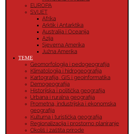
EUROPA
SVIJET
Afrika
Arktik i Antarktika
Australija i Oceanija
Azija
Sjeverna Amerika
Južna Amerika
TEME
Geomorfologija i pedogeografija
Klimatologija i hidrogeografija
Kartografija, GIS i geoinformatika
Demogeografija
Historijska i politička geografija
Urbana i ruralna geografija
Prometna, industrijska i ekonomska
geografija
Kulturna i turistička geografija
Regionalizacija i prostorno planiranje
Okoliš i zaštita prirode