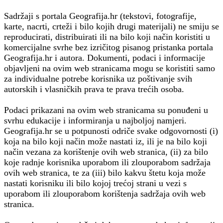
Sadržaji s portala Geografija.hr (tekstovi, fotografije,
karte, nacrti, crteži i bilo kojih drugi materijali) ne smiju se
reproducirati, distribuirati ili na bilo koji način koristiti u
komercijalne svrhe bez izričitog pisanog pristanka portala
Geografija.hr i autora. Dokumenti, podaci i informacije
objavljeni na ovim web stranicama mogu se koristiti samo
za individualne potrebe korisnika uz poštivanje svih
autorskih i vlasničkih prava te prava trećih osoba.
Podaci prikazani na ovim web stranicama su ponuđeni u
svrhu edukacije i informiranja u najboljoj namjeri.
Geografija.hr se u potpunosti odriče svake odgovornosti (i)
koja na bilo koji način može nastati iz, ili je na bilo koji
način vezana za korištenje ovih web stranica, (ii) za bilo
koje radnje korisnika uporabom ili zlouporabom sadržaja
ovih web stranica, te za (iii) bilo kakvu štetu koja može
nastati korisniku ili bilo kojoj trećoj strani u vezi s
uporabom ili zlouporabom korištenja sadržaja ovih web
stranica.