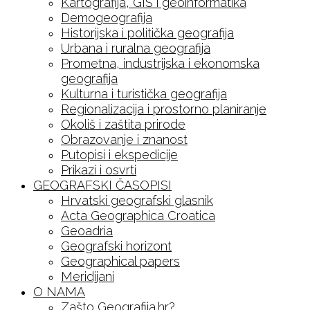
Kartografija, GIS i geoinformatika
Demogeografija
Historijska i politička geografija
Urbana i ruralna geografija
Prometna, industrijska i ekonomska
geografija
Kulturna i turistička geografija
Regionalizacija i prostorno planiranje
Okoliš i zaštita prirode
Obrazovanje i znanost
Putopisi i ekspedicije
Prikazi i osvrti
GEOGRAFSKI ČASOPISI
Hrvatski geografski glasnik
Acta Geographica Croatica
Geoadria
Geografski horizont
Geographical papers
Meridijani
O NAMA
Zašto Geografija.hr?