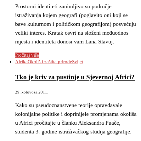
Prostorni identiteti zanimljivo su područje
istraživanja kojem geografi (poglavito oni koji se
bave kulturnom i političkom geografijom) posvećuju
veliki interes. Kratak osvrt na složeni međuodnos
mjesta i identiteta donosi vam Lana Slavuj.
Pročitaj više
Afrika
Okoliš i zaštita prirode
Svijet
Tko je kriv za pustinje u Sjevernoj Africi?
29. kolovoza 2011.
Kako su pseudoznanstvene teorije opravdavale
kolonijalne politike i doprinijele promjenama okoliša
u Africi pročitajte u članku Aleksandra Puače,
studenta 3. godine istraživačkog studija geografije.