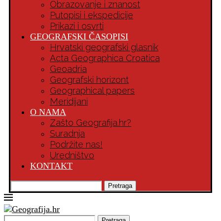
Obrazovanje i znanost
Putopisi i ekspedicije
Prikazi i osvrti
GEOGRAFSKI ČASOPISI
Hrvatski geografski glasnik
Acta Geographica Croatica
Geoadria
Geografski horizont
Geographical papers
Meridijani
O NAMA
Zašto Geografija.hr?
Suradnja
Podržite nas!
Uredništvo
KONTAKT
Pretraga
Pretraga