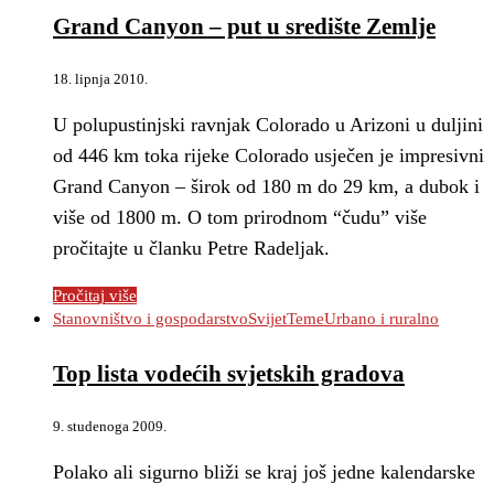
Grand Canyon – put u središte Zemlje
18. lipnja 2010.
U polupustinjski ravnjak Colorado u Arizoni u duljini
od 446 km toka rijeke Colorado usječen je impresivni
Grand Canyon – širok od 180 m do 29 km, a dubok i
više od 1800 m. O tom prirodnom “čudu” više
pročitajte u članku Petre Radeljak.
Pročitaj više
Stanovništvo i gospodarstvo
Svijet
Teme
Urbano i ruralno
Top lista vodećih svjetskih gradova
9. studenoga 2009.
Polako ali sigurno bliži se kraj još jedne kalendarske