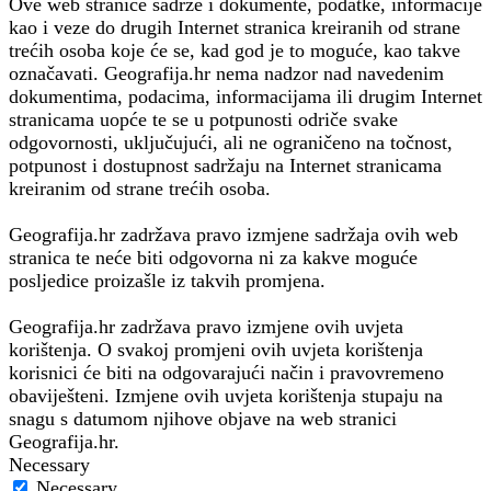
Ove web stranice sadrže i dokumente, podatke, informacije
kao i veze do drugih Internet stranica kreiranih od strane
trećih osoba koje će se, kad god je to moguće, kao takve
označavati. Geografija.hr nema nadzor nad navedenim
dokumentima, podacima, informacijama ili drugim Internet
stranicama uopće te se u potpunosti odriče svake
odgovornosti, uključujući, ali ne ograničeno na točnost,
potpunost i dostupnost sadržaju na Internet stranicama
kreiranim od strane trećih osoba.
Geografija.hr zadržava pravo izmjene sadržaja ovih web
stranica te neće biti odgovorna ni za kakve moguće
posljedice proizašle iz takvih promjena.
Geografija.hr zadržava pravo izmjene ovih uvjeta
korištenja. O svakoj promjeni ovih uvjeta korištenja
korisnici će biti na odgovarajući način i pravovremeno
obaviješteni. Izmjene ovih uvjeta korištenja stupaju na
snagu s datumom njihove objave na web stranici
Geografija.hr.
Necessary
Necessary