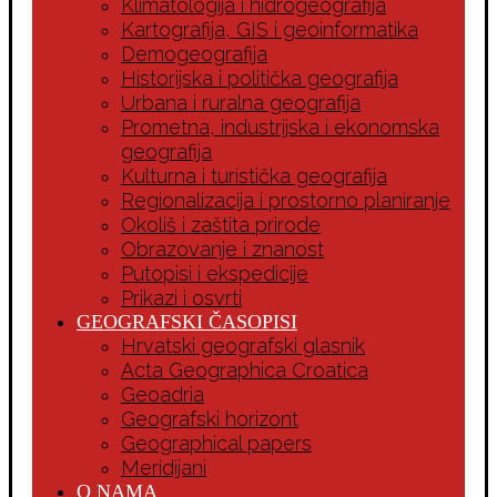
Klimatologija i hidrogeografija
Kartografija, GIS i geoinformatika
Demogeografija
Historijska i politička geografija
Urbana i ruralna geografija
Prometna, industrijska i ekonomska
geografija
Kulturna i turistička geografija
Regionalizacija i prostorno planiranje
Okoliš i zaštita prirode
Obrazovanje i znanost
Putopisi i ekspedicije
Prikazi i osvrti
GEOGRAFSKI ČASOPISI
Hrvatski geografski glasnik
Acta Geographica Croatica
Geoadria
Geografski horizont
Geographical papers
Meridijani
O NAMA