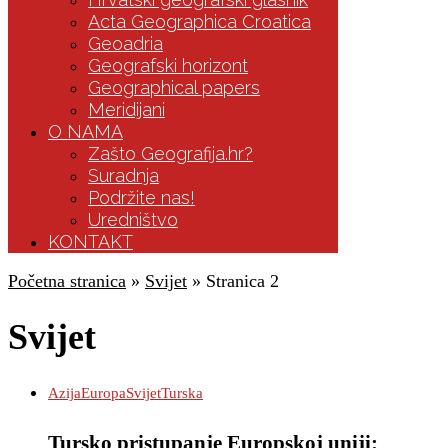
Acta Geographica Croatica
Geoadria
Geografski horizont
Geographical papers
Meridijani
O NAMA
Zašto Geografija.hr?
Suradnja
Podržite nas!
Uredništvo
KONTAKT
Početna stranica
»
Svijet
»
Stranica 2
Svijet
Azija
Europa
Svijet
Turska
Tursko pristupanje Europskoj uniji: