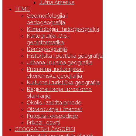
Južna Amerika
TEME
Geomorfologija i
pedogeografija
Klimatologija i hidrogeografija
Kartografija, GIS i
geoinformatika
Demogeografija
Historijska i politička geografija
Urbana i ruralna geografija
Prometna, industrijska i
ekonomska geografija
Kulturna i turistička geografija
Regionalizacija i prostorno
planiranje
Okoliš i zaštita prirode
Obrazovanje i znanost
Putopisi i ekspedicije
Prikazi i osvrti
GEOGRAFSKI ČASOPISI
Hrvatski geografski glasnik