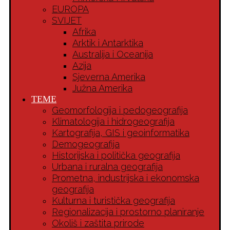
EUROPA
SVIJET
Afrika
Arktik i Antarktika
Australija i Oceanija
Azija
Sjeverna Amerika
Južna Amerika
TEME
Geomorfologija i pedogeografija
Klimatologija i hidrogeografija
Kartografija, GIS i geoinformatika
Demogeografija
Historijska i politička geografija
Urbana i ruralna geografija
Prometna, industrijska i ekonomska
geografija
Kulturna i turistička geografija
Regionalizacija i prostorno planiranje
Okoliš i zaštita prirode