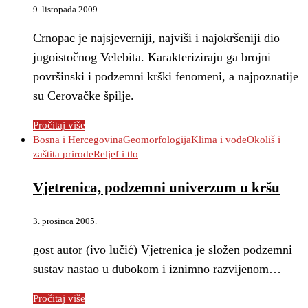
9. listopada 2009.
Crnopac je najsjeverniji, najviši i najokršeniji dio
jugoistočnog Velebita. Karakteriziraju ga brojni
površinski i podzemni krški fenomeni, a najpoznatije
su Cerovačke špilje.
Pročitaj više
Bosna i Hercegovina
Geomorfologija
Klima i vode
Okoliš i
zaštita prirode
Reljef i tlo
Vjetrenica, podzemni univerzum u kršu
3. prosinca 2005.
gost autor (ivo lučić) Vjetrenica je složen podzemni
sustav nastao u dubokom i iznimno razvijenom…
Pročitaj više