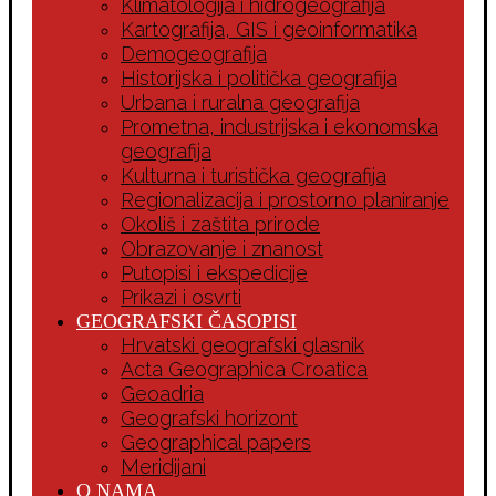
Klimatologija i hidrogeografija
Kartografija, GIS i geoinformatika
Demogeografija
Historijska i politička geografija
Urbana i ruralna geografija
Prometna, industrijska i ekonomska
geografija
Kulturna i turistička geografija
Regionalizacija i prostorno planiranje
Okoliš i zaštita prirode
Obrazovanje i znanost
Putopisi i ekspedicije
Prikazi i osvrti
GEOGRAFSKI ČASOPISI
Hrvatski geografski glasnik
Acta Geographica Croatica
Geoadria
Geografski horizont
Geographical papers
Meridijani
O NAMA