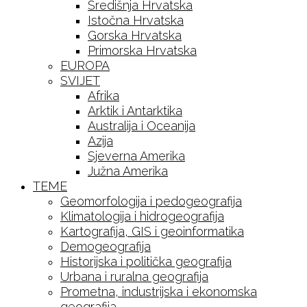
Središnja Hrvatska
Istočna Hrvatska
Gorska Hrvatska
Primorska Hrvatska
EUROPA
SVIJET
Afrika
Arktik i Antarktika
Australija i Oceanija
Azija
Sjeverna Amerika
Južna Amerika
TEME
Geomorfologija i pedogeografija
Klimatologija i hidrogeografija
Kartografija, GIS i geoinformatika
Demogeografija
Historijska i politička geografija
Urbana i ruralna geografija
Prometna, industrijska i ekonomska
geografija