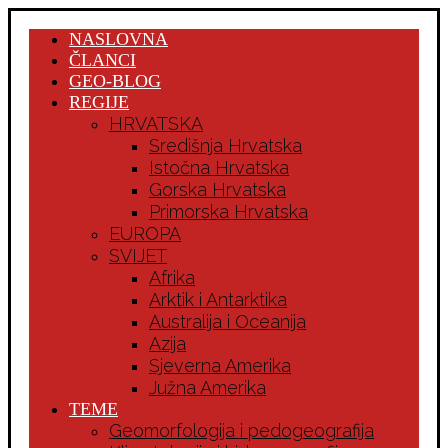
NASLOVNA
ČLANCI
GEO-BLOG
REGIJE
HRVATSKA
Središnja Hrvatska
Istočna Hrvatska
Gorska Hrvatska
Primorska Hrvatska
EUROPA
SVIJET
Afrika
Arktik i Antarktika
Australija i Oceanija
Azija
Sjeverna Amerika
Južna Amerika
TEME
Geomorfologija i pedogeografija