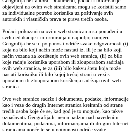
Geografija.hr i autora. Dokumenti, podaci i informacije
objavljeni na ovim web stranicama mogu se koristiti samo
za individualne potrebe korisnika uz poštivanje svih
autorskih i vlasničkih prava te prava trećih osoba.
Podaci prikazani na ovim web stranicama su ponuđeni u
svrhu edukacije i informiranja u najboljoj namjeri.
Geografija.hr se u potpunosti odriče svake odgovornosti (i)
koja na bilo koji način može nastati iz, ili je na bilo koji
način vezana za korištenje ovih web stranica, (ii) za bilo
koje radnje korisnika uporabom ili zlouporabom sadržaja
ovih web stranica, te za (iii) bilo kakvu štetu koja može
nastati korisniku ili bilo kojoj trećoj strani u vezi s
uporabom ili zlouporabom korištenja sadržaja ovih web
stranica.
Ove web stranice sadrže i dokumente, podatke, informacije
kao i veze do drugih Internet stranica kreiranih od strane
trećih osoba koje će se, kad god je to moguće, kao takve
označavati. Geografija.hr nema nadzor nad navedenim
dokumentima, podacima, informacijama ili drugim Internet
stranicama uopće te se u potpunosti odriče svake