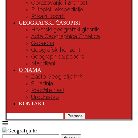
Obrazovanje i znanost
Putopisi i ekspedicije
Prikazi i osvrti
GEOGRAFSKI ČASOPISI
Hrvatski geografski glasnik
Acta Geographica Croatica
Geoadria
Geografski horizont
Geographical papers
Meridijani
O NAMA
Zašto Geografija.hr?
Suradnja
Podržite nas!
Uredništvo
KONTAKT
Pretraga
Pretraga