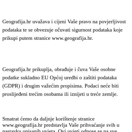
Geografija.hr uvažava i cijeni Vaše pravo na povjerljivost
podataka te se obvezuje očuvati sigurnost podataka koje
prikupi putem stranice www.geografija.hr.
Geografija.hr prikuplja, obrađuje i čuva Vaše osobne
podatke sukladno EU Općoj uredbi o zaštiti podataka
(GDPR) i drugim važećim propisima. Podaci neće biti
proslijeđeni trećim osobama ili iznijeti u treće zemlje.
Smatrat ćemo da daljnje korištenje stranice
www.geografija.hr predstavlja Vaše prihvaćanje svih u
nastavku opisanih uvjeta. Ovi uvjeti odnose se na sve