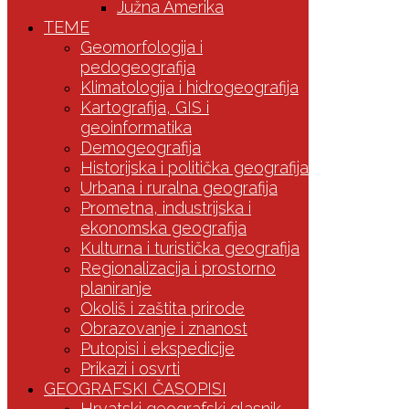
Južna Amerika
TEME
Geomorfologija i
pedogeografija
Klimatologija i hidrogeografija
Kartografija, GIS i
geoinformatika
Demogeografija
Historijska i politička geografija
Urbana i ruralna geografija
Prometna, industrijska i
ekonomska geografija
Kulturna i turistička geografija
Regionalizacija i prostorno
planiranje
Okoliš i zaštita prirode
Obrazovanje i znanost
Putopisi i ekspedicije
Prikazi i osvrti
GEOGRAFSKI ČASOPISI
Hrvatski geografski glasnik