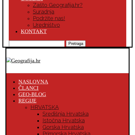
Zašto Geografija.hr?
Suradnja
Podržite nas!
Uredništvo
KONTAKT
Pretraga
NASLOVNA
ČLANCI
GEO-BLOG
REGIJE
HRVATSKA
Središnja Hrvatska
Istočna Hrvatska
Gorska Hrvatska
Primorska Hrvatska