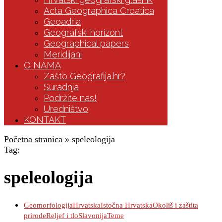
Acta Geographica Croatica
Geoadria
Geografski horizont
Geographical papers
Meridijani
O NAMA
Zašto Geografija.hr?
Suradnja
Podržite nas!
Uredništvo
KONTAKT
Početna stranica
»
speleologija
Tag:
speleologija
Geomorfologija
Hrvatska
Istočna Hrvatska
Okoliš i zaštita
prirode
Reljef i tlo
Slavonija
Teme