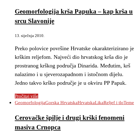
Geomorfologija krša Papuka – kap krša u
srcu Slavonije
13. siječnja 2010.
Preko polovice površine Hrvatske okarakterizirano je
krškim reljefom. Najveći dio hrvatskog krša dio je
prostranog krškog područja Dinarida. Međutim, krš
nalazimo i u sjeverozapadnom i istočnom dijelu.
Jedno takvo krško područje je u okviru PP Papuk.
Pročitaj više
Geomorfologija
Gorska Hrvatska
Hrvatska
Lika
Reljef i tlo
Teme
Cerovačke špilje i drugi krški fenomeni
masiva Crnopca