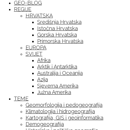
GEO-BLOG
REGIJE
HRVATSKA
Središnja Hrvatska
Istočna Hrvatska
Gorska Hrvatska
Primorska Hrvatska
EUROPA
SVIJET
Afrika
Arktik i Antarktika
Australija i Oceanija
Azija
Sjeverna Amerika
Južna Amerika
TEME
Geomorfologija i pedogeografija
Klimatologija i hidrogeografija
Kartografija, GIS i geoinformatika
Demogeografija