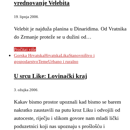
vrednovanje Velebita
19. lipnja 2006.
Velebit je najduža planina u Dinaridima. Od Vratnika
do Zrmanje proteže se u dužini od…
Pročitaj više
Gorska Hrvatska
Hrvatska
Lika
Stanovništvo i
gospodarstvo
Teme
Urbano i ruralno
U srcu Like: Lovinački kraj
3. ožujka 2006.
Kakav bismo prostor upoznali kad bismo se barem
nakratko zaustavili na putu kroz Liku i odvojili od
autoceste, riječju i slikom govore nam mladi lički
poduzetnici koji nas upoznaju s prošlošću i