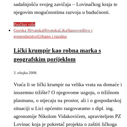
sadašnjošću svojeg zavičaja – Lovinačkog kraja te
njegovim mogućnostima razvoja u budućnosti.
Pročitaj više
Gorska Hrvatska
Hrvatska
Lika
Stanovništvo i
gospodarstvo
Urbano i ruralno
Lički krumpir kao robna marka s
geografskim porijeklom
3. ožujka 2006.
Vraća li se lički krumpir na velika vrata na domaće i
inozemno tržište? O njegovome uzgoju, o tržišnom
plasmanu, o utjecaju na prostor, ali i o gospodarskoj
situaciji u Lici općenito razgovaramo s dipl. ing.
agronomije Nikolom Vidakovićem, upraviteljem PZ
Lovinac koja je pokretač projekta o zaštiti ličkoga