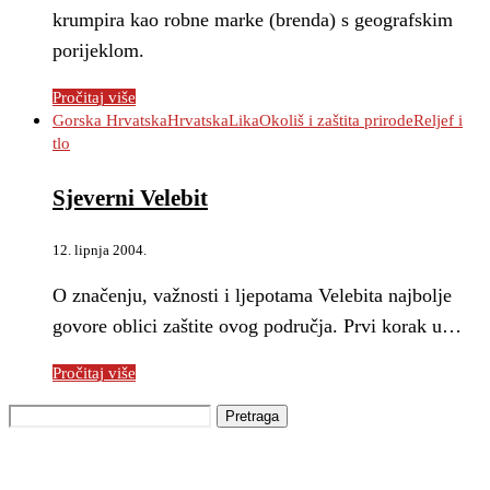
krumpira kao robne marke (brenda) s geografskim
porijeklom.
Pročitaj više
Gorska Hrvatska
Hrvatska
Lika
Okoliš i zaštita prirode
Reljef i
tlo
Sjeverni Velebit
12. lipnja 2004.
O značenju, važnosti i ljepotama Velebita najbolje
govore oblici zaštite ovog područja. Prvi korak u…
Pročitaj više