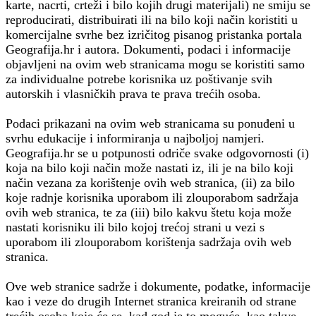
karte, nacrti, crteži i bilo kojih drugi materijali) ne smiju se
reproducirati, distribuirati ili na bilo koji način koristiti u
komercijalne svrhe bez izričitog pisanog pristanka portala
Geografija.hr i autora. Dokumenti, podaci i informacije
objavljeni na ovim web stranicama mogu se koristiti samo
za individualne potrebe korisnika uz poštivanje svih
autorskih i vlasničkih prava te prava trećih osoba.
Podaci prikazani na ovim web stranicama su ponuđeni u
svrhu edukacije i informiranja u najboljoj namjeri.
Geografija.hr se u potpunosti odriče svake odgovornosti (i)
koja na bilo koji način može nastati iz, ili je na bilo koji
način vezana za korištenje ovih web stranica, (ii) za bilo
koje radnje korisnika uporabom ili zlouporabom sadržaja
ovih web stranica, te za (iii) bilo kakvu štetu koja može
nastati korisniku ili bilo kojoj trećoj strani u vezi s
uporabom ili zlouporabom korištenja sadržaja ovih web
stranica.
Ove web stranice sadrže i dokumente, podatke, informacije
kao i veze do drugih Internet stranica kreiranih od strane