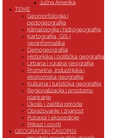
Južna Amerika
TEME
Geomorfologija i
pedogeografija
Klimatologija i hidrogeografija
Kartografija, GIS i
geoinformatika
Demogeografija
Historijska i politička geografija
Urbana i ruralna geografija
Prometna, industrijska i
ekonomska geografija
Kulturna i turistička geografija
Regionalizacija i prostorno
planiranje
Okoliš i zaštita prirode
Obrazovanje i znanost
Putopisi i ekspedicije
Prikazi i osvrti
GEOGRAFSKI ČASOPISI
Hrvatski geografski glasnik