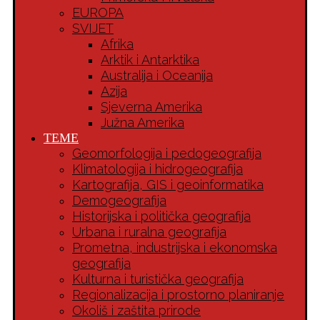
EUROPA
SVIJET
Afrika
Arktik i Antarktika
Australija i Oceanija
Azija
Sjeverna Amerika
Južna Amerika
TEME
Geomorfologija i pedogeografija
Klimatologija i hidrogeografija
Kartografija, GIS i geoinformatika
Demogeografija
Historijska i politička geografija
Urbana i ruralna geografija
Prometna, industrijska i ekonomska
geografija
Kulturna i turistička geografija
Regionalizacija i prostorno planiranje
Okoliš i zaštita prirode