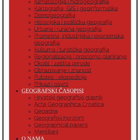
Klimatologija i hidrogeografija
Kartografija, GIS i geoinformatika
Demogeografija
Historijska i politička geografija
Urbana i ruralna geografija
Prometna, industrijska i ekonomska
geografija
Kulturna i turistička geografija
Regionalizacija i prostorno planiranje
Okoliš i zaštita prirode
Obrazovanje i znanost
Putopisi i ekspedicije
Prikazi i osvrti
GEOGRAFSKI ČASOPISI
Hrvatski geografski glasnik
Acta Geographica Croatica
Geoadria
Geografski horizont
Geographical papers
Meridijani
O NAMA