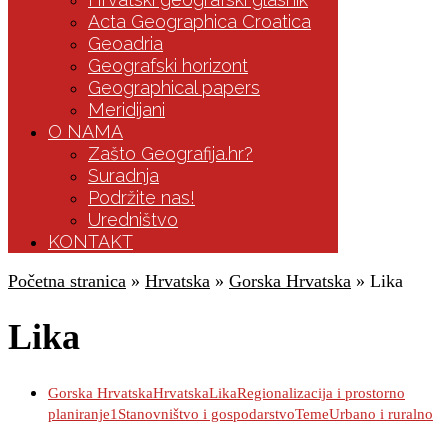
Acta Geographica Croatica
Geoadria
Geografski horizont
Geographical papers
Meridijani
O NAMA
Zašto Geografija.hr?
Suradnja
Podržite nas!
Uredništvo
KONTAKT
Početna stranica
»
Hrvatska
»
Gorska Hrvatska
»
Lika
Lika
Gorska Hrvatska
Hrvatska
Lika
Regionalizacija i prostorno
planiranje1
Stanovništvo i gospodarstvo
Teme
Urbano i ruralno