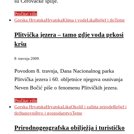
su Cerovačke špilje.
Pročitaj više
Gorska Hrvatska
Hrvatska
Klima i vode
Lika
Reljef i tlo
Teme
Plitvička jezera – tamo gdje voda prkosi
kršu
8. travnja 2009.
Povodom 8. travnja, Dana Nacionalnog parka
Plitvička jezera i 60. obljetnice njegova osnivanja
Neven Bočić piše o fenomenu Plitvičkih jezera.
Pročitaj više
Gorska Hrvatska
Hrvatska
Lika
Okoliš i zaštita prirode
Reljef i
tlo
Stanovništvo i gospodarstvo
Teme
Prirodnogeografska obilježja i turističko