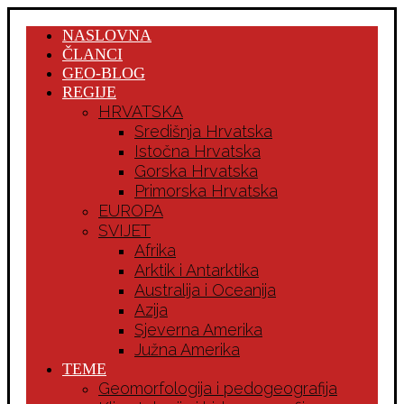
NASLOVNA
ČLANCI
GEO-BLOG
REGIJE
HRVATSKA
Središnja Hrvatska
Istočna Hrvatska
Gorska Hrvatska
Primorska Hrvatska
EUROPA
SVIJET
Afrika
Arktik i Antarktika
Australija i Oceanija
Azija
Sjeverna Amerika
Južna Amerika
TEME
Geomorfologija i pedogeografija