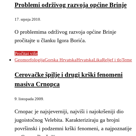
Problemi održivog razvoja općine Brinje
17. srpnja 2010.
O problemima održivog razvoja općine Brinje
pročitajte u članku Igora Borića.
Pročitaj više
Geomorfologija
Gorska Hrvatska
Hrvatska
Lika
Reljef i tlo
Teme
Cerovačke špilje i drugi krški fenomeni
masiva Crnopca
9. listopada 2009.
Crnopac je najsjeverniji, najviši i najokršeniji dio
jugoistočnog Velebita. Karakteriziraju ga brojni
površinski i podzemni krški fenomeni, a najpoznatije