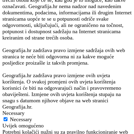
trećih osoba koje će se, kad god je to moguće, kao takve
označavati. Geografija.hr nema nadzor nad navedenim
dokumentima, podacima, informacijama ili drugim Internet
stranicama uopće te se u potpunosti odriče svake
odgovornosti, uključujući, ali ne ograničeno na točnost,
potpunost i dostupnost sadržaju na Internet stranicama
kreiranim od strane trećih osoba.
Geografija.hr zadržava pravo izmjene sadržaja ovih web
stranica te neće biti odgovorna ni za kakve moguće
posljedice proizašle iz takvih promjena.
Geografija.hr zadržava pravo izmjene ovih uvjeta
korištenja. O svakoj promjeni ovih uvjeta korištenja
korisnici će biti na odgovarajući način i pravovremeno
obaviješteni. Izmjene ovih uvjeta korištenja stupaju na
snagu s datumom njihove objave na web stranici
Geografija.hr.
Necessary
Necessary
Uvijek omogućeno
Potrebni kolačići nužni su za pravilno funkcioniranje web