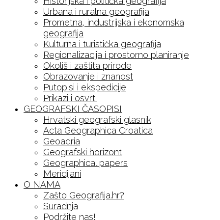
Historijska i politička geografija
Urbana i ruralna geografija
Prometna, industrijska i ekonomska
geografija
Kulturna i turistička geografija
Regionalizacija i prostorno planiranje
Okoliš i zaštita prirode
Obrazovanje i znanost
Putopisi i ekspedicije
Prikazi i osvrti
GEOGRAFSKI ČASOPISI
Hrvatski geografski glasnik
Acta Geographica Croatica
Geoadria
Geografski horizont
Geographical papers
Meridijani
O NAMA
Zašto Geografija.hr?
Suradnja
Podržite nas!