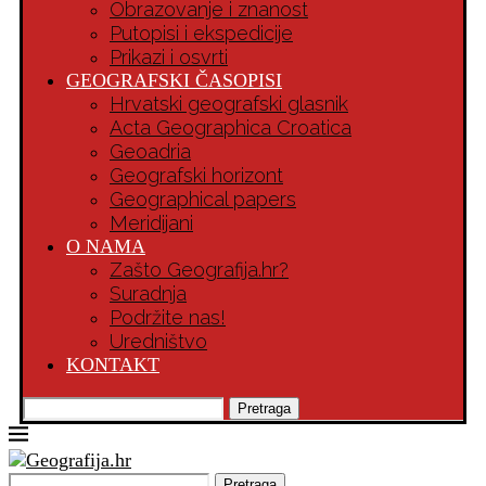
Obrazovanje i znanost
Putopisi i ekspedicije
Prikazi i osvrti
GEOGRAFSKI ČASOPISI
Hrvatski geografski glasnik
Acta Geographica Croatica
Geoadria
Geografski horizont
Geographical papers
Meridijani
O NAMA
Zašto Geografija.hr?
Suradnja
Podržite nas!
Uredništvo
KONTAKT
Pretraga
Pretraga