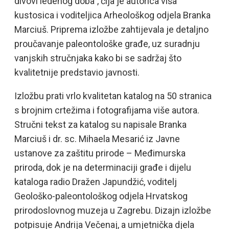
divovi ledenog doba”, čija je autorica viša
kustosica i voditeljica Arheološkog odjela Branka
Marciuš. Priprema izložbe zahtijevala je detaljno
proučavanje paleontološke građe, uz suradnju
vanjskih stručnjaka kako bi se sadržaj što
kvalitetnije predstavio javnosti.
Izložbu prati vrlo kvalitetan katalog na 50 stranica
s brojnim crtežima i fotografijama više autora.
Stručni tekst za katalog su napisale Branka
Marciuš i dr. sc. Mihaela Mesarić iz Javne
ustanove za zaštitu prirode – Međimurska
priroda, dok je na determinaciji građe i dijelu
kataloga radio Dražen Japundžić, voditelj
Geološko-paleontološkog odjela Hrvatskog
prirodoslovnog muzeja u Zagrebu. Dizajn izložbe
potpisuje Andrija Večenaj, a umjetnička djela