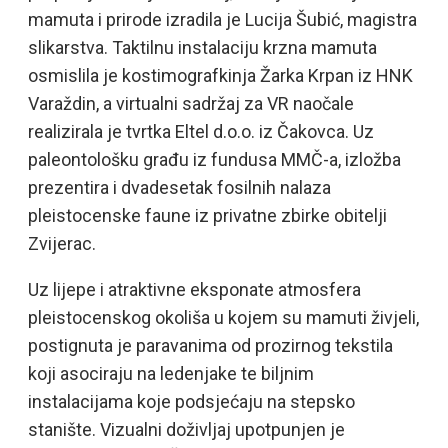
mamuta i prirode izradila je Lucija Šubić, magistra
slikarstva. Taktilnu instalaciju krzna mamuta
osmislila je kostimografkinja Žarka Krpan iz HNK
Varaždin, a virtualni sadržaj za VR naočale
realizirala je tvrtka Eltel d.o.o. iz Čakovca. Uz
paleontološku građu iz fundusa MMČ-a, izložba
prezentira i dvadesetak fosilnih nalaza
pleistocenske faune iz privatne zbirke obitelji
Zvijerac.
Uz lijepe i atraktivne eksponate atmosfera
pleistocenskog okoliša u kojem su mamuti živjeli,
postignuta je paravanima od prozirnog tekstila
koji asociraju na ledenjake te biljnim
instalacijama koje podsjećaju na stepsko
stanište. Vizualni doživljaj upotpunjen je