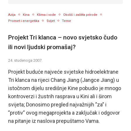
Azija
Kina
Klima i vode
Okoliš i zaštita prirode
Promet i energetika
Svijet
Teme
Projekt Tri klanca – novo svjetsko čudo
ili novi ljudski promašaj?
24. studenoga 2007.
Projekt buduće najveće svjetske hidroelektrane
Tri klanca na rijeci Chang Jiang (Jangce Jiang) u
istočnom dijelu središnje Kine pobudio je mnogo
kontroverzi i žustrih rasprava u Kini ali i širom
svijeta; Donosimo pregled najvažnijih ”za” i
”protiv” ovog megaprojekta a zaključak i odgovor
na pitanje iz naslova prepuštamo Vama.