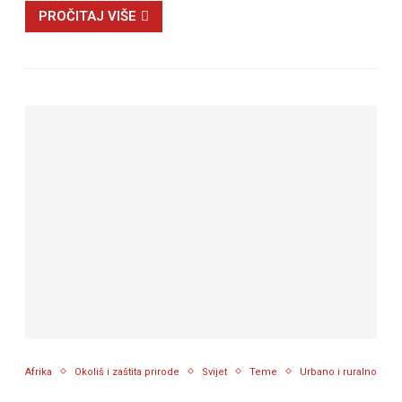
PROČITAJ VIŠE
Afrika
Okoliš i zaštita prirode
Svijet
Teme
Urbano i ruralno