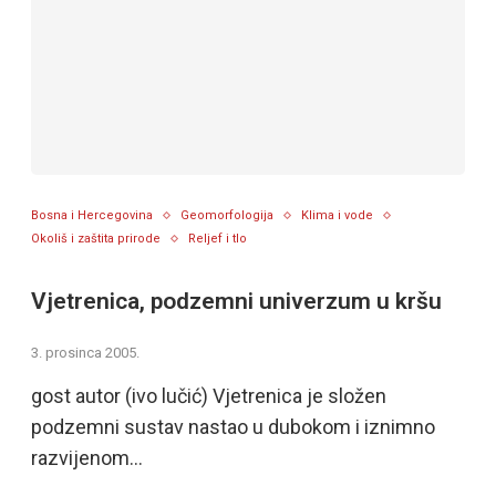
Bosna i Hercegovina
Geomorfologija
Klima i vode
Okoliš i zaštita prirode
Reljef i tlo
Vjetrenica, podzemni univerzum u kršu
3. prosinca 2005.
gost autor (ivo lučić) Vjetrenica je složen
podzemni sustav nastao u dubokom i iznimno
razvijenom…