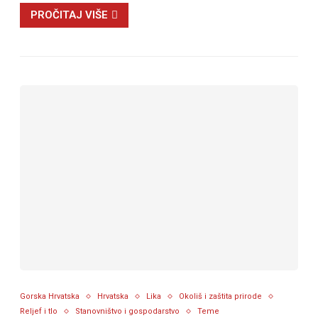
PROČITAJ VIŠE
Gorska Hrvatska
Hrvatska
Lika
Okoliš i zaštita prirode
Reljef i tlo
Stanovništvo i gospodarstvo
Teme