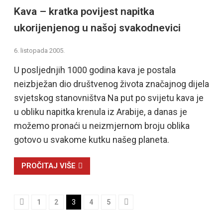
Kava – kratka povijest napitka
ukorijenjenog u našoj svakodnevici
6. listopada 2005.
U posljednjih 1000 godina kava je postala
neizbježan dio društvenog života značajnog dijela
svjetskog stanovništva Na put po svijetu kava je
u obliku napitka krenula iz Arabije, a danas je
možemo pronaći u neizmjernom broju oblika
gotovo u svakome kutku našeg planeta.
PROČITAJ VIŠE
1
2
3
4
5