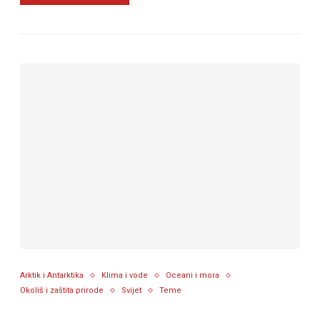
Arktik i Antarktika
Klima i vode
Oceani i mora
Okoliš i zaštita prirode
Svijet
Teme