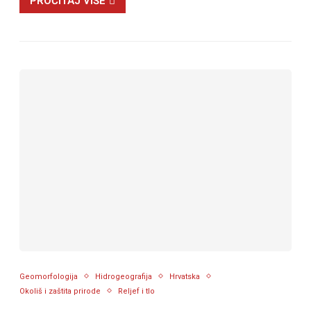
PROČITAJ VIŠE
Geomorfologija
Hidrogeografija
Hrvatska
Okoliš i zaštita prirode
Reljef i tlo