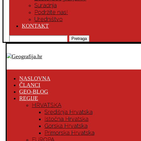
Suradnja
Podržite nas!
Uredništvo
KONTAKT
Pretraga
NASLOVNA
ČLANCI
GEO-BLOG
REGIJE
HRVATSKA
Središnja Hrvatska
Istočna Hrvatska
Gorska Hrvatska
Primorska Hrvatska
EUROPA