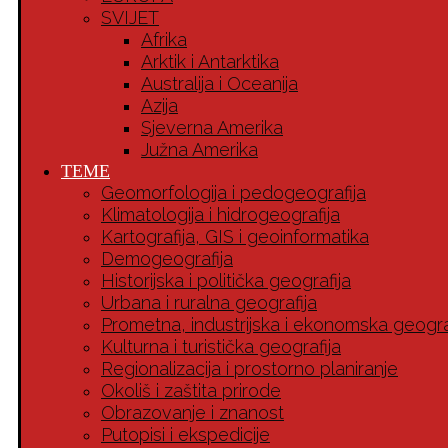
SVIJET
Afrika
Arktik i Antarktika
Australija i Oceanija
Azija
Sjeverna Amerika
Južna Amerika
TEME
Geomorfologija i pedogeografija
Klimatologija i hidrogeografija
Kartografija, GIS i geoinformatika
Demogeografija
Historijska i politička geografija
Urbana i ruralna geografija
Prometna, industrijska i ekonomska geogra
Kulturna i turistička geografija
Regionalizacija i prostorno planiranje
Okoliš i zaštita prirode
Obrazovanje i znanost
Putopisi i ekspedicije