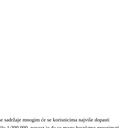
ne sadržaje mnogim će se korisnicima najviše dopasti
ilu 1:300.000, novost je da se mogu besplatno preuzimati