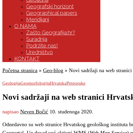
Geografski horizont
Geographical papers
Meridijani
O NAMA
Zašto Geografija.hr?
Suradnja
Podržite nas!
Uredništvo
KONTAKT
Početna stranica
»
Geo-blog
»
Novi sadržaji na web stranici
Geologija
Geomorfologija
Hrvatska
Preporuke
Novi sadržaji na web stranici Hrvats
napisao
Neven Bočić
10. studenoga 2020.
Odnedavno su web stranice Hrvatskog geološkog instituta bo
Geoportal. Uz dosad već aktivni WMS (
Web Map Service
) 