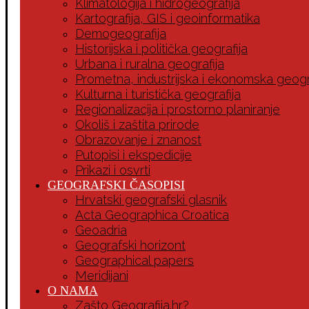
Klimatologija i hidrogeografija
Kartografija, GIS i geoinformatika
Demogeografija
Historijska i politička geografija
Urbana i ruralna geografija
Prometna, industrijska i ekonomska geogr
Kulturna i turistička geografija
Regionalizacija i prostorno planiranje
Okoliš i zaštita prirode
Obrazovanje i znanost
Putopisi i ekspedicije
Prikazi i osvrti
GEOGRAFSKI ČASOPISI
Hrvatski geografski glasnik
Acta Geographica Croatica
Geoadria
Geografski horizont
Geographical papers
Meridijani
O NAMA
Zašto Geografija.hr?