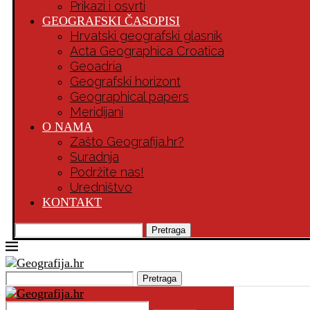
Prikazi i osvrti
GEOGRAFSKI ČASOPISI
Hrvatski geografski glasnik
Acta Geographica Croatica
Geoadria
Geografski horizont
Geographical papers
Meridijani
O NAMA
Zašto Geografija.hr?
Suradnja
Podržite nas!
Uredništvo
KONTAKT
Pretraga
Pretraga