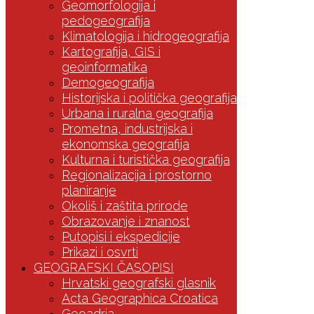
Geomorfologija i
pedogeografija
Klimatologija i hidrogeografija
Kartografija, GIS i
geoinformatika
Demogeografija
Historijska i politička geografija
Urbana i ruralna geografija
Prometna, industrijska i
ekonomska geografija
Kulturna i turistička geografija
Regionalizacija i prostorno
planiranje
Okoliš i zaštita prirode
Obrazovanje i znanost
Putopisi i ekspedicije
Prikazi i osvrti
GEOGRAFSKI ČASOPISI
Hrvatski geografski glasnik
Acta Geographica Croatica
Geoadria