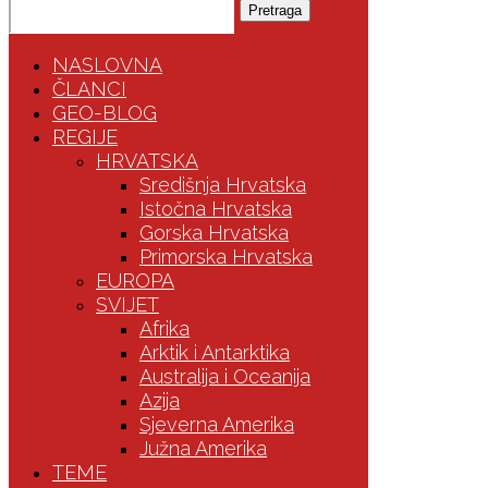
Pretraga
NASLOVNA
ČLANCI
GEO-BLOG
REGIJE
HRVATSKA
Središnja Hrvatska
Istočna Hrvatska
Gorska Hrvatska
Primorska Hrvatska
EUROPA
SVIJET
Afrika
Arktik i Antarktika
Australija i Oceanija
Azija
Sjeverna Amerika
Južna Amerika
TEME