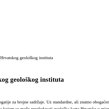
 Hrvatskog geološkog instituta
kog geološkog instituta
gatije za brojne sadržaje. Uz standardne, ali znatno obogaće
na kojem se može pregledavati geološka karta Hrvatske u mjer