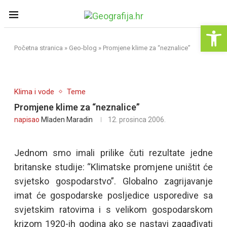
Op
Početna stranica
»
Geo-blog
»
Promjene klime za “neznalice”
Klima i vode
Teme
Promjene klime za “neznalice”
napisao
Mladen Maradin
12. prosinca 2006.
Jednom smo imali prilike čuti rezultate jedne
britanske studije: “Klimatske promjene uništit će
svjetsko gospodarstvo”. Globalno zagrijavanje
imat će gospodarske posljedice usporedive sa
svjetskim ratovima i s velikom gospodarskom
krizom 1920-ih godina ako se nastavi zagađivati