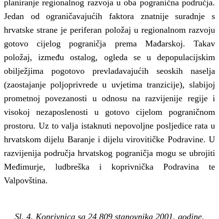
planiranje regionalnog razvoja u oba pogranična područja.
Jedan od ograničavajućih faktora znatnije suradnje s
hrvatske strane je periferan položaj u regionalnom razvoju
gotovo cijelog pograničja prema Mađarskoj. Takav
položaj, između ostalog, ogleda se u depopulacijskim
obilježjima pogotovo prevladavajućih seoskih naselja
(zaostajanje poljoprivrede u uvjetima tranzicije), slabijoj
prometnoj povezanosti u odnosu na razvijenije regije i
visokoj nezaposlenosti u gotovo cijelom pograničnom
prostoru. Uz to valja istaknuti nepovoljne posljedice rata u
hrvatskom dijelu Baranje i dijelu virovitičke Podravine. U
razvijenija područja hrvatskog pograničja mogu se ubrojiti
Međimurje, ludbreška i koprivnička Podravina te
Valpovština.
Sl. 4. Koprivnica sa 24 809 stanovnika 2001. godine,