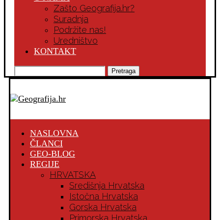
Zašto Geografija.hr?
Suradnja
Podržite nas!
Uredništvo
KONTAKT
Pretraga
NASLOVNA
ČLANCI
GEO-BLOG
REGIJE
HRVATSKA
Središnja Hrvatska
Istočna Hrvatska
Gorska Hrvatska
Primorska Hrvatska