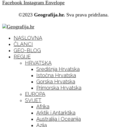
Facebook
Instagram
Envelope
©2023
Geografija.hr.
Sva prava pridržana.
NASLOVNA
ČLANCI
GEO-BLOG
REGIJE
HRVATSKA
Središnja Hrvatska
Istočna Hrvatska
Gorska Hrvatska
Primorska Hrvatska
EUROPA
SVIJET
Afrika
Arktik i Antarktika
Australija i Oceanija
Azija