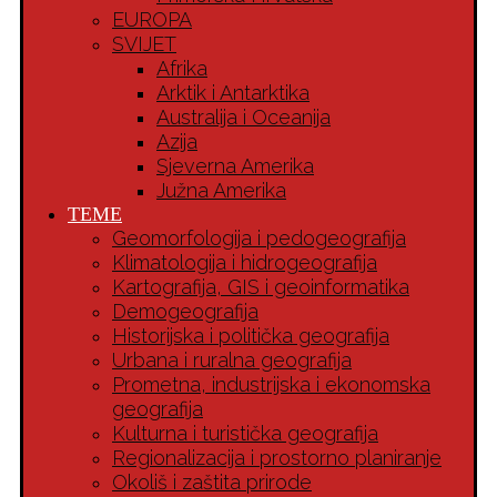
EUROPA
SVIJET
Afrika
Arktik i Antarktika
Australija i Oceanija
Azija
Sjeverna Amerika
Južna Amerika
TEME
Geomorfologija i pedogeografija
Klimatologija i hidrogeografija
Kartografija, GIS i geoinformatika
Demogeografija
Historijska i politička geografija
Urbana i ruralna geografija
Prometna, industrijska i ekonomska
geografija
Kulturna i turistička geografija
Regionalizacija i prostorno planiranje
Okoliš i zaštita prirode