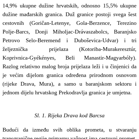
14,9% ukupne dužine hrvatskih, odnosno 15,5% ukupne
dužine mađarskih granica. Duž granice postoji svega šest
cestovnih (Goričan-Letenye, Gola-Berzence, Terezino
Polje-Barcs, Donji Miholjac-Drávaszabolcs, Baranjsko
Petrovo Selo-Beremend i Duboševica-Udvar) i tri
željeznička prijelaza (Kotoriba-Murakeresztúr,
Koprivnica-Gyékényes, Beli Manastir-Magyarbóly).
Razlog relativno malog broja prijelaza leži i u činjenici da
je većim dijelom granica određena prirodnom osnovom
(rijeke Drava, Mura), a samo u baranjskom sektoru i
jednom dijelu hrvatskog Prekodravlja granica je umjetna.
Sl. 1. Rijeka Drava kod Barcsa
Budući da između svih oblika prometa, u stvaranju
transgranične regije primarnu važnost ima cestovni promet,