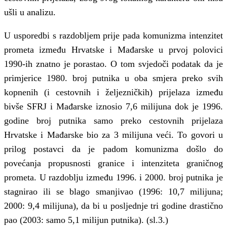
ušli u analizu.
U usporedbi s razdobljem prije pada komunizma intenzitet
prometa između Hrvatske i Mađarske u prvoj polovici
1990-ih znatno je porastao. O tom svjedoči podatak da je
primjerice 1980. broj putnika u oba smjera preko svih
kopnenih (i cestovnih i željezničkih) prijelaza između
bivše SFRJ i Mađarske iznosio 7,6 milijuna dok je 1996.
godine broj putnika samo preko cestovnih prijelaza
Hrvatske i Mađarske bio za 3 milijuna veći. To govori u
prilog postavci da je padom komunizma došlo do
povećanja propusnosti granice i intenziteta graničnog
prometa. U razdoblju između 1996. i 2000. broj putnika je
stagnirao ili se blago smanjivao (1996: 10,7 milijuna;
2000: 9,4 milijuna), da bi u posljednje tri godine drastično
pao (2003: samo 5,1 milijun putnika). (sl.3.)