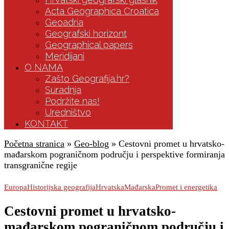
Acta Geographica Croatica
Geoadria
Geografski horizont
Geographical papers
Meridijani
O NAMA
Zašto Geografija.hr?
Suradnja
Podržite nas!
Uredništvo
KONTAKT
Početna stranica
»
Geo-blog
»
Cestovni promet u hrvatsko-
mađarskom pograničnom području i perspektive formiranja
transgranične regije
Europa
Historijska geografija
Hrvatska
Mađarska
Promet i energetika
Cestovni promet u hrvatsko-
mađarskom pograničnom području i