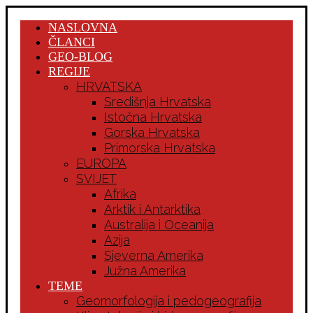
NASLOVNA
ČLANCI
GEO-BLOG
REGIJE
HRVATSKA
Središnja Hrvatska
Istočna Hrvatska
Gorska Hrvatska
Primorska Hrvatska
EUROPA
SVIJET
Afrika
Arktik i Antarktika
Australija i Oceanija
Azija
Sjeverna Amerika
Južna Amerika
TEME
Geomorfologija i pedogeografija