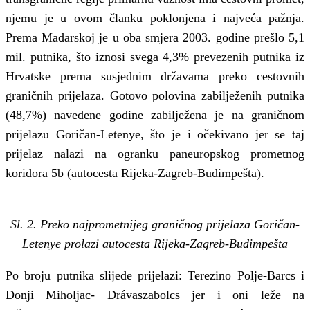
njemu je u ovom članku poklonjena i najveća pažnja.
Prema Mađarskoj je u oba smjera 2003. godine prešlo 5,1
mil. putnika, što iznosi svega 4,3% prevezenih putnika iz
Hrvatske prema susjednim državama preko cestovnih
graničnih prijelaza. Gotovo polovina zabilježenih putnika
(48,7%) navedene godine zabilježena je na graničnom
prijelazu Goričan-Letenye, što je i očekivano jer se taj
prijelaz nalazi na ogranku paneuropskog prometnog
koridora 5b (autocesta Rijeka-Zagreb-Budimpešta).
Sl. 2. Preko najprometnijeg graničnog prijelaza Goričan-
Letenye prolazi autocesta Rijeka-Zagreb-Budimpešta
Po broju putnika slijede prijelazi: Terezino Polje-Barcs i
Donji Miholjac- Drávaszabolcs jer i oni leže na