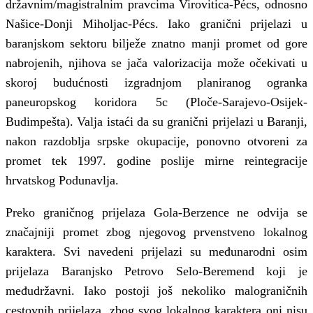
državnim/magistralnim pravcima Virovitica-Pécs, odnosno
Našice-Donji Miholjac-Pécs. Iako granični prijelazi u
baranjskom sektoru bilježe znatno manji promet od gore
nabrojenih, njihova se jača valorizacija može očekivati u
skoroj budućnosti izgradnjom planiranog ogranka
paneuropskog koridora 5c (Ploče-Sarajevo-Osijek-
Budimpešta). Valja istaći da su granični prijelazi u Baranji,
nakon razdoblja srpske okupacije, ponovno otvoreni za
promet tek 1997. godine poslije mirne reintegracije
hrvatskog Podunavlja.
Preko graničnog prijelaza Gola-Berzence ne odvija se
značajniji promet zbog njegovog prvenstveno lokalnog
karaktera. Svi navedeni prijelazi su međunarodni osim
prijelaza Baranjsko Petrovo Selo-Beremend koji je
međudržavni. Iako postoji još nekoliko malograničnih
cestovnih prijelaza, zbog svog lokalnog karaktera oni nisu