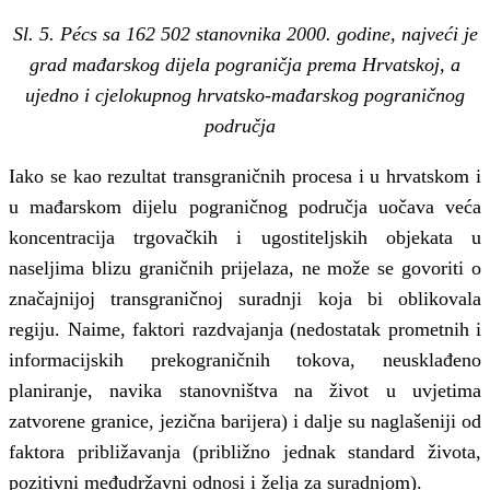
Sl. 5. Pécs sa 162 502 stanovnika 2000. godine, najveći je
grad mađarskog dijela pograničja prema Hrvatskoj, a
ujedno i cjelokupnog hrvatsko-mađarskog pograničnog
područja
Iako se kao rezultat transgraničnih procesa i u hrvatskom i
u mađarskom dijelu pograničnog područja uočava veća
koncentracija trgovačkih i ugostiteljskih objekata u
naseljima blizu graničnih prijelaza, ne može se govoriti o
značajnijoj transgraničnoj suradnji koja bi oblikovala
regiju. Naime, faktori razdvajanja (nedostatak prometnih i
informacijskih prekograničnih tokova, neusklađeno
planiranje, navika stanovništva na život u uvjetima
zatvorene granice, jezična barijera) i dalje su naglašeniji od
faktora približavanja (približno jednak standard života,
pozitivni međudržavni odnosi i želja za suradnjom).