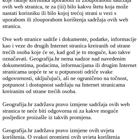
koje radnje korisnika uporabom ili zlouporabom sadržaja
ovih web stranica, te za (iii) bilo kakvu štetu koja može
nastati korisniku ili bilo kojoj trećoj strani u vezi s
uporabom ili zlouporabom korištenja sadržaja ovih web
stranica.
Ove web stranice sadrže i dokumente, podatke, informacije
kao i veze do drugih Internet stranica kreiranih od strane
trećih osoba koje će se, kad god je to moguće, kao takve
označavati. Geografija.hr nema nadzor nad navedenim
dokumentima, podacima, informacijama ili drugim Internet
stranicama uopće te se u potpunosti odriče svake
odgovornosti, uključujući, ali ne ograničeno na točnost,
potpunost i dostupnost sadržaju na Internet stranicama
kreiranim od strane trećih osoba.
Geografija.hr zadržava pravo izmjene sadržaja ovih web
stranica te neće biti odgovorna ni za kakve moguće
posljedice proizašle iz takvih promjena.
Geografija.hr zadržava pravo izmjene ovih uvjeta
korištenja. O svakoj promjeni ovih uvjeta korištenja