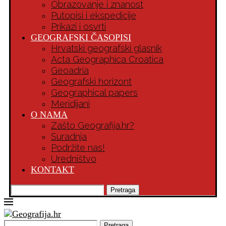
Obrazovanje i znanost
Putopisi i ekspedicije
Prikazi i osvrti
GEOGRAFSKI ČASOPISI
Hrvatski geografski glasnik
Acta Geographica Croatica
Geoadria
Geografski horizont
Geographical papers
Meridijani
O NAMA
Zašto Geografija.hr?
Suradnja
Podržite nas!
Uredništvo
KONTAKT
Pretraga
Pretraga