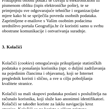
Prikupljeni osobni podaci se čuvaju u elektroničkom ili
pismenom obliku (ispis elektroničke pošte), te se
primjenjuju sve odgovarajuće tehničke i organizacijske
mjere kako bi se spriječila povreda osobnih podataka.
Zaprimljene e-mailove s Vašim osobnim podacima
uredništvo portala Geografija.hr će koristiti samo u svrhu
obostrane komunikacije i ostvarivanja suradnje.
3. Kolačići
Kolačići (
cookies
) omogućavaju prikupljanje statističkih
podataka o ponašanju korisnika (npr. o duljini zadržavanja
na pojedinim člancima i objavama), koji se Internet
preglednik koristi i slično, a sve u cilju poboljšanja
kvalitete stranice.
Kolačići su mali skupovi podataka poslani s poslužitelja na
računalo korisnika, koji služe kao anonimni identifikatori.
Kolačići se također koriste za lakšu navigaciju kroz
stranice. Kolačići se ne koriste s ciljem pristupa