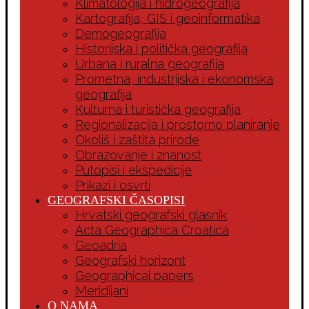
Klimatologija i hidrogeografija
Kartografija, GIS i geoinformatika
Demogeografija
Historijska i politička geografija
Urbana i ruralna geografija
Prometna, industrijska i ekonomska
geografija
Kulturna i turistička geografija
Regionalizacija i prostorno planiranje
Okoliš i zaštita prirode
Obrazovanje i znanost
Putopisi i ekspedicije
Prikazi i osvrti
GEOGRAFSKI ČASOPISI
Hrvatski geografski glasnik
Acta Geographica Croatica
Geoadria
Geografski horizont
Geographical papers
Meridijani
O NAMA