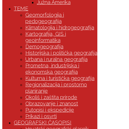
Južna Amerika
TEME
Geomorfologija i
pedogeografija
Klimatologija i hidrogeografija
Kartografija, GIS i
geoinformatika
Demogeografija
Historijska i politička geografija
Urbana i ruralna geografija
Prometna, industrijska i
ekonomska geografija
Kulturna i turistička geografija
Regionalizacija i prostorno
planiranje
Okoliš i zaštita prirode
Obrazovanje i znanost
Putopisi i ekspedicije
Prikazi i osvrti
GEOGRAFSKI ČASOPISI
Hrvatski geografski glasnik