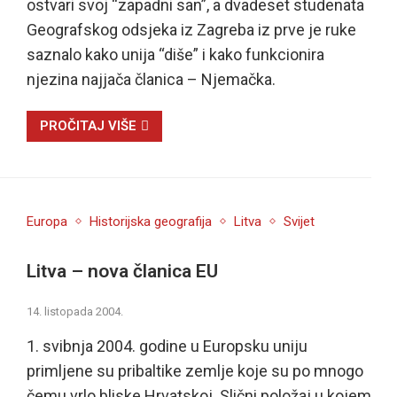
ostvari svoj “zapadni san”, a dvadeset studenata
Geografskog odsjeka iz Zagreba iz prve je ruke
saznalo kako unija “diše” i kako funkcionira
njezina najjača članica – Njemačka.
PROČITAJ VIŠE
Europa
Historijska geografija
Litva
Svijet
Litva – nova članica EU
14. listopada 2004.
1. svibnja 2004. godine u Europsku uniju
primljene su pribaltike zemlje koje su po mnogo
čemu vrlo bliske Hrvatskoj. Slični položaj u kojem