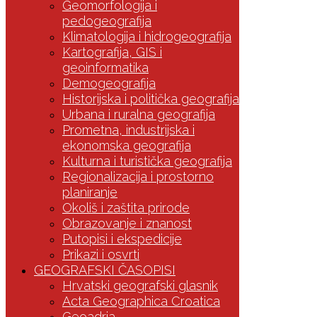
Geomorfologija i
pedogeografija
Klimatologija i hidrogeografija
Kartografija, GIS i
geoinformatika
Demogeografija
Historijska i politička geografija
Urbana i ruralna geografija
Prometna, industrijska i
ekonomska geografija
Kulturna i turistička geografija
Regionalizacija i prostorno
planiranje
Okoliš i zaštita prirode
Obrazovanje i znanost
Putopisi i ekspedicije
Prikazi i osvrti
GEOGRAFSKI ČASOPISI
Hrvatski geografski glasnik
Acta Geographica Croatica
Geoadria