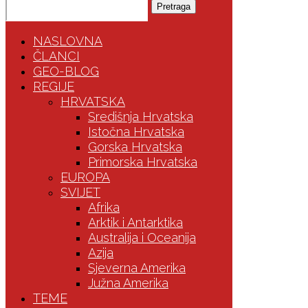
Pretraga
NASLOVNA
ČLANCI
GEO-BLOG
REGIJE
HRVATSKA
Središnja Hrvatska
Istočna Hrvatska
Gorska Hrvatska
Primorska Hrvatska
EUROPA
SVIJET
Afrika
Arktik i Antarktika
Australija i Oceanija
Azija
Sjeverna Amerika
Južna Amerika
TEME