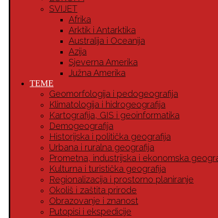
SVIJET
Afrika
Arktik i Antarktika
Australija i Oceanija
Azija
Sjeverna Amerika
Južna Amerika
TEME
Geomorfologija i pedogeografija
Klimatologija i hidrogeografija
Kartografija, GIS i geoinformatika
Demogeografija
Historijska i politička geografija
Urbana i ruralna geografija
Prometna, industrijska i ekonomska geogra
Kulturna i turistička geografija
Regionalizacija i prostorno planiranje
Okoliš i zaštita prirode
Obrazovanje i znanost
Putopisi i ekspedicije