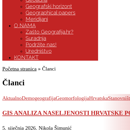
Geografski horizont
Geographical papers
Meridijani
O NAMA
Zašto Geografija.hr?
Suradnja
Podržite nas!
Uredništvo
KONTAKT
Početna stranica
»
Članci
Članci
Aktualno
Demogeografija
Geomorfologija
Hrvatska
Stanovništ
GIS ANALIZA NASELJENOSTI HRVATSKE P
5. siječnja 2026.
Nikola Šimunić