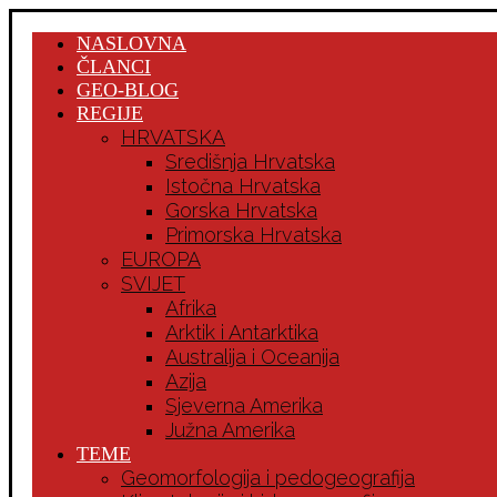
NASLOVNA
ČLANCI
GEO-BLOG
REGIJE
HRVATSKA
Središnja Hrvatska
Istočna Hrvatska
Gorska Hrvatska
Primorska Hrvatska
EUROPA
SVIJET
Afrika
Arktik i Antarktika
Australija i Oceanija
Azija
Sjeverna Amerika
Južna Amerika
TEME
Geomorfologija i pedogeografija