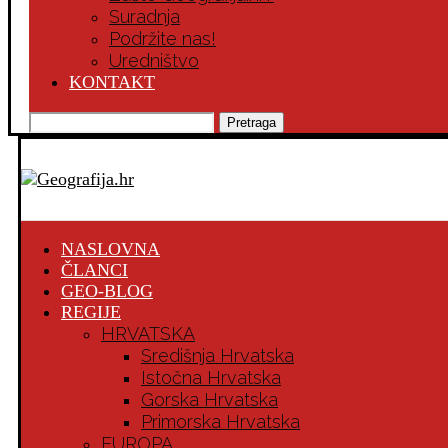
Suradnja
Podržite nas!
Uredništvo
KONTAKT
Pretraga
NASLOVNA
ČLANCI
GEO-BLOG
REGIJE
HRVATSKA
Središnja Hrvatska
Istočna Hrvatska
Gorska Hrvatska
Primorska Hrvatska
EUROPA