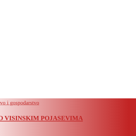
vo i gospodarstvo
O VISINSKIM POJASEVIMA