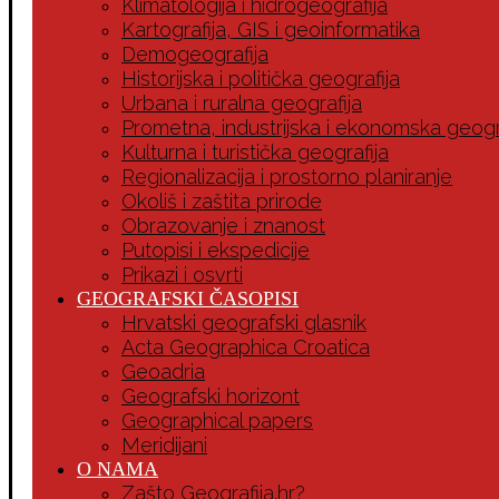
Klimatologija i hidrogeografija
Kartografija, GIS i geoinformatika
Demogeografija
Historijska i politička geografija
Urbana i ruralna geografija
Prometna, industrijska i ekonomska geogr
Kulturna i turistička geografija
Regionalizacija i prostorno planiranje
Okoliš i zaštita prirode
Obrazovanje i znanost
Putopisi i ekspedicije
Prikazi i osvrti
GEOGRAFSKI ČASOPISI
Hrvatski geografski glasnik
Acta Geographica Croatica
Geoadria
Geografski horizont
Geographical papers
Meridijani
O NAMA
Zašto Geografija.hr?