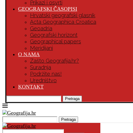
Prikazi i osvrti
GEOGRAFSKI ČASOPISI
Hrvatski geografski glasnik
Acta Geographica Croatica
Geoadria
Geografski horizont
Geographical papers
Meridijani
O NAMA
Zašto Geografija.hr?
Suradnja
Podržite nas!
Uredništvo
KONTAKT
Pretraga
Pretraga