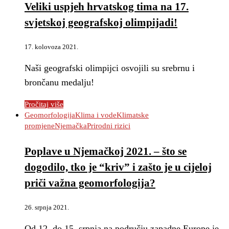
Veliki uspjeh hrvatskog tima na 17.
svjetskoj geografskoj olimpijadi!
17. kolovoza 2021.
Naši geografski olimpijci osvojili su srebrnu i
brončanu medalju!
Pročitaj više
Geomorfologija
Klima i vode
Klimatske
promjene
Njemačka
Prirodni rizici
Poplave u Njemačkoj 2021. – što se
dogodilo, tko je “kriv” i zašto je u cijeloj
priči važna geomorfologija?
26. srpnja 2021.
Od 12. do 15. srpnja na području zapadne Europe je