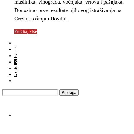
maslinika, vinograda, voćnjaka, vrtova i pašnjaka.
Donosimo prve rezultate njihovog istraživanja na
Cresu, Lošinju i Iloviku.
Pročitaj više
1
2
3
4
5