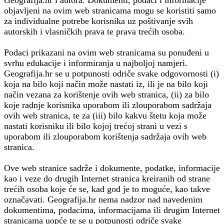
objavljeni na ovim web stranicama mogu se koristiti samo
za individualne potrebe korisnika uz poštivanje svih
autorskih i vlasničkih prava te prava trećih osoba.
Podaci prikazani na ovim web stranicama su ponuđeni u
svrhu edukacije i informiranja u najboljoj namjeri.
Geografija.hr se u potpunosti odriče svake odgovornosti (i)
koja na bilo koji način može nastati iz, ili je na bilo koji
način vezana za korištenje ovih web stranica, (ii) za bilo
koje radnje korisnika uporabom ili zlouporabom sadržaja
ovih web stranica, te za (iii) bilo kakvu štetu koja može
nastati korisniku ili bilo kojoj trećoj strani u vezi s
uporabom ili zlouporabom korištenja sadržaja ovih web
stranica.
Ove web stranice sadrže i dokumente, podatke, informacije
kao i veze do drugih Internet stranica kreiranih od strane
trećih osoba koje će se, kad god je to moguće, kao takve
označavati. Geografija.hr nema nadzor nad navedenim
dokumentima, podacima, informacijama ili drugim Internet
stranicama uopće te se u potpunosti odriče svake