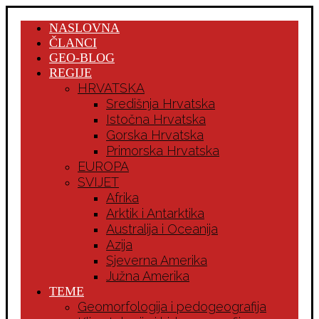
NASLOVNA
ČLANCI
GEO-BLOG
REGIJE
HRVATSKA
Središnja Hrvatska
Istočna Hrvatska
Gorska Hrvatska
Primorska Hrvatska
EUROPA
SVIJET
Afrika
Arktik i Antarktika
Australija i Oceanija
Azija
Sjeverna Amerika
Južna Amerika
TEME
Geomorfologija i pedogeografija