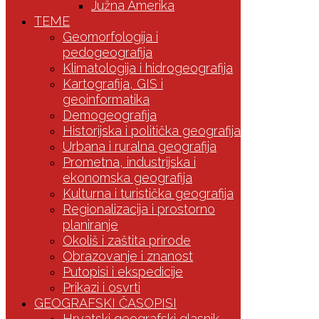
Južna Amerika
TEME
Geomorfologija i
pedogeografija
Klimatologija i hidrogeografija
Kartografija, GIS i
geoinformatika
Demogeografija
Historijska i politička geografija
Urbana i ruralna geografija
Prometna, industrijska i
ekonomska geografija
Kulturna i turistička geografija
Regionalizacija i prostorno
planiranje
Okoliš i zaštita prirode
Obrazovanje i znanost
Putopisi i ekspedicije
Prikazi i osvrti
GEOGRAFSKI ČASOPISI
Hrvatski geografski glasnik