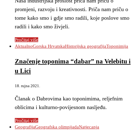
Naša industrijska prošlost priča nam priču o
promjeni, razvoju i kreativnosti. Priča nam priču o
tome kako smo i gdje smo radili, koje poslove smo
radili i kako smo živjeli.
Pročitaj više
Aktualno
Gorska Hrvatska
Historijska geografija
Toponimija
Značenje toponima “dabar” na Velebitu i
u Lici
18. rujna 2021.
Članak o Dabrovima kao toponimima, reljefnim
oblicima i kulturno-povijesnom nasljeđu.
Pročitaj više
Geografija
Geografska olimpijada
Natjecanja