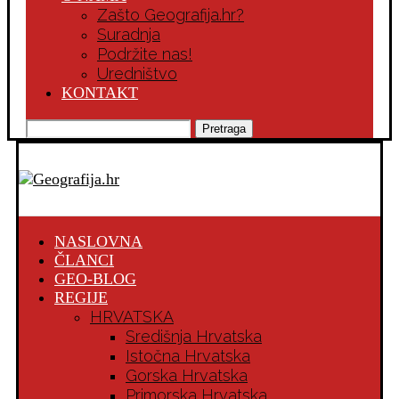
Zašto Geografija.hr?
Suradnja
Podržite nas!
Uredništvo
KONTAKT
Pretraga
NASLOVNA
ČLANCI
GEO-BLOG
REGIJE
HRVATSKA
Središnja Hrvatska
Istočna Hrvatska
Gorska Hrvatska
Primorska Hrvatska