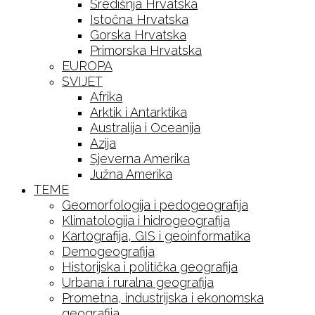
Središnja Hrvatska
Istočna Hrvatska
Gorska Hrvatska
Primorska Hrvatska
EUROPA
SVIJET
Afrika
Arktik i Antarktika
Australija i Oceanija
Azija
Sjeverna Amerika
Južna Amerika
TEME
Geomorfologija i pedogeografija
Klimatologija i hidrogeografija
Kartografija, GIS i geoinformatika
Demogeografija
Historijska i politička geografija
Urbana i ruralna geografija
Prometna, industrijska i ekonomska
geografija