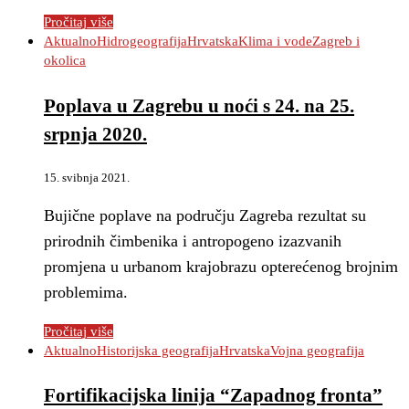
Pročitaj više
Aktualno
Hidrogeografija
Hrvatska
Klima i vode
Zagreb i
okolica
Poplava u Zagrebu u noći s 24. na 25.
srpnja 2020.
15. svibnja 2021.
Bujične poplave na području Zagreba rezultat su
prirodnih čimbenika i antropogeno izazvanih
promjena u urbanom krajobrazu opterećenog brojnim
problemima.
Pročitaj više
Aktualno
Historijska geografija
Hrvatska
Vojna geografija
Fortifikacijska linija “Zapadnog fronta”