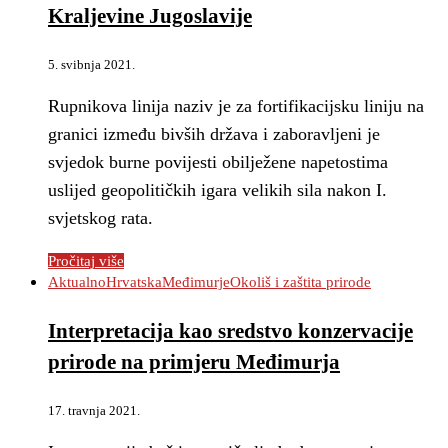
Kraljevine Jugoslavije
5. svibnja 2021.
Rupnikova linija naziv je za fortifikacijsku liniju na
granici između bivših država i zaboravljeni je
svjedok burne povijesti obilježene napetostima
uslijed geopolitičkih igara velikih sila nakon I.
svjetskog rata.
Pročitaj više
Aktualno
Hrvatska
Međimurje
Okoliš i zaštita prirode
Interpretacija kao sredstvo konzervacije
prirode na primjeru Međimurja
17. travnja 2021.