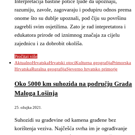
Interpretacija baštine potiče ljude da upoznaju,
razumiju, zavole, zagovaraju i podupiru odnos prema
onome što su dublje upoznali, pod čiju su površinu
zagrebli svim osjetilima. Zato je rad intepretatora i
edukatora prirode od iznimnog značaja za cijelu
zajednicu i za dobrobit okoliša.
Pročitaj više
Aktualno
Hrvatska
Hrvatski otoci
Kulturna geografija
Primorska
Hrvatska
Ruralna geografija
Sjeverno hrvatsko primorje
Oko 5000 km suhozida na području Grada
Maloga Lošinja
25. ožujka 2021.
Suhozidi su građevine od kamena građene bez
korištenja veziva. Najčešća svrha im je ograđivanje