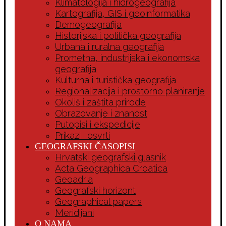
Klimatologija i hidrogeografija
Kartografija, GIS i geoinformatika
Demogeografija
Historijska i politička geografija
Urbana i ruralna geografija
Prometna, industrijska i ekonomska
geografija
Kulturna i turistička geografija
Regionalizacija i prostorno planiranje
Okoliš i zaštita prirode
Obrazovanje i znanost
Putopisi i ekspedicije
Prikazi i osvrti
GEOGRAFSKI ČASOPISI
Hrvatski geografski glasnik
Acta Geographica Croatica
Geoadria
Geografski horizont
Geographical papers
Meridijani
O NAMA