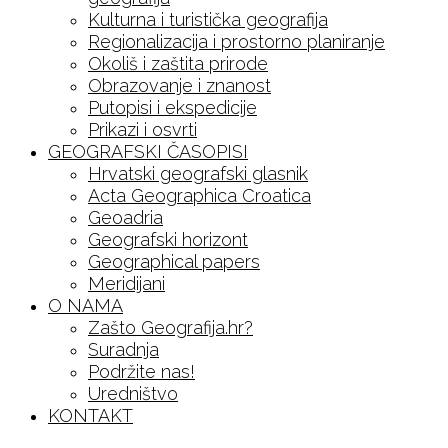
Kulturna i turistička geografija
Regionalizacija i prostorno planiranje
Okoliš i zaštita prirode
Obrazovanje i znanost
Putopisi i ekspedicije
Prikazi i osvrti
GEOGRAFSKI ČASOPISI
Hrvatski geografski glasnik
Acta Geographica Croatica
Geoadria
Geografski horizont
Geographical papers
Meridijani
O NAMA
Zašto Geografija.hr?
Suradnja
Podržite nas!
Uredništvo
KONTAKT