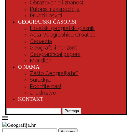
Obrazovanje i znanost
Putopisi i ekspedicije
Prikazi i osvrti
GEOGRAFSKI ČASOPISI
Hrvatski geografski glasnik
Acta Geographica Croatica
Geoadria
Geografski horizont
Geographical papers
Meridijani
O NAMA
Zašto Geografija.hr?
Suradnja
Podržite nas!
Uredništvo
KONTAKT
Pretraga
Pretraga