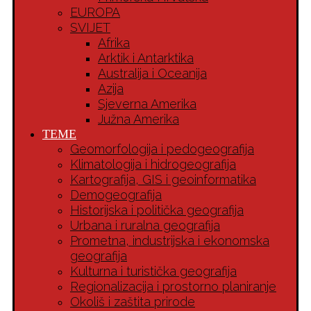
EUROPA
SVIJET
Afrika
Arktik i Antarktika
Australija i Oceanija
Azija
Sjeverna Amerika
Južna Amerika
TEME
Geomorfologija i pedogeografija
Klimatologija i hidrogeografija
Kartografija, GIS i geoinformatika
Demogeografija
Historijska i politička geografija
Urbana i ruralna geografija
Prometna, industrijska i ekonomska
geografija
Kulturna i turistička geografija
Regionalizacija i prostorno planiranje
Okoliš i zaštita prirode