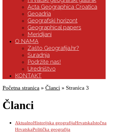
Acta Geographica Croatica
Geoadria
Geografski horizont
Geographical papers
Meridijani
O NAMA
Zašto Geografija.hr?
Suradnja
Podržite nas!
Uredništvo
KONTAKT
Početna stranica
»
Članci
»
Stranica 3
Članci
Aktualno
Historijska geografija
Hrvatska
Istočna
Hrvatska
Politička geografija